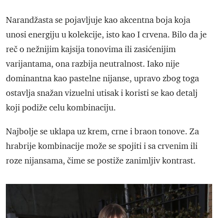
Narandžasta se pojavljuje kao akcentna boja koja
unosi energiju u kolekcije, isto kao I crvena. Bilo da je
reč o nežnijim kajsija tonovima ili zasićenijim
varijantama, ona razbija neutralnost. Iako nije
dominantna kao pastelne nijanse, upravo zbog toga
ostavlja snažan vizuelni utisak i koristi se kao detalj
koji podiže celu kombinaciju.
Najbolje se uklapa uz krem, crne i braon tonove. Za
hrabrije kombinacije može se spojiti i sa crvenim ili
roze nijansama, čime se postiže zanimljiv kontrast.