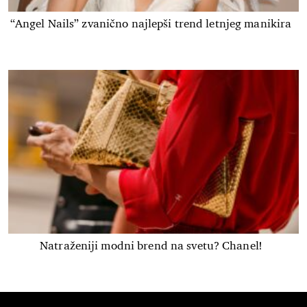
“Angel Nails” zvanično najlepši trend letnjeg manikira
Natraženiji modni brend na svetu? Chanel!