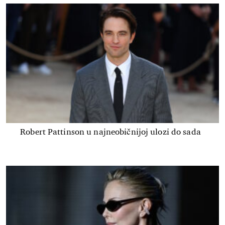
Robert Pattinson u najneobičnijoj ulozi do sada