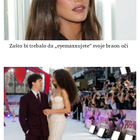
Zašto bi trebalo da „eyemaxxujete“ svoje braon oči