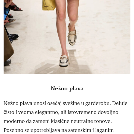
Nežno plava
Nežno plava unosi osećaj svežine u garderobu. Deluje
čisto i veoma elegantno, ali istovremeno dovoljno
moderno da zameni klasične neutralne tonove.
Posebno se upotrebljava na satenskim i laganim