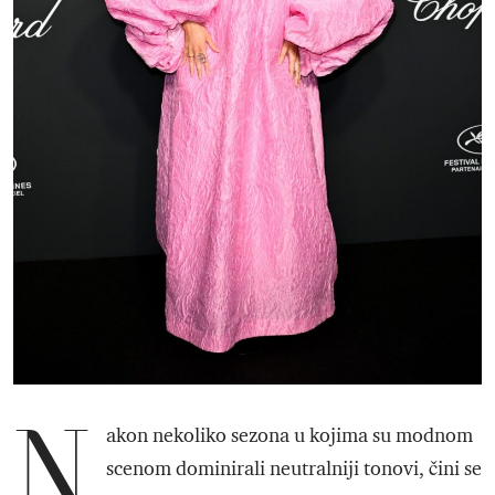
N
akon nekoliko sezona u kojima su modnom
scenom dominirali neutralniji tonovi, čini se