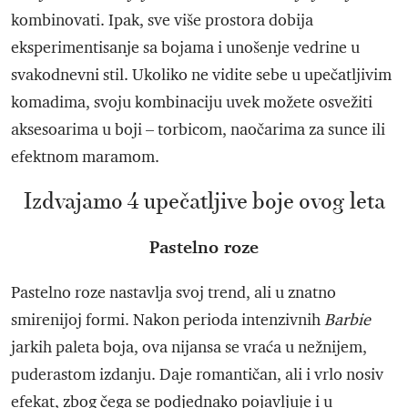
kombinovati. Ipak, sve više prostora dobija
eksperimentisanje sa bojama i unošenje vedrine u
svakodnevni stil. Ukoliko ne vidite sebe u upečatljivim
komadima, svoju kombinaciju uvek možete osvežiti
aksesoarima u boji – torbicom, naočarima za sunce ili
efektnom maramom.
Izdvajamo 4 upečatljive boje ovog leta
Pastelno roze
Pastelno roze nastavlja svoj trend, ali u znatno
smirenijoj formi. Nakon perioda intenzivnih
Barbie
jarkih paleta boja, ova nijansa se vraća u nežnijem,
puderastom izdanju. Daje romantičan, ali i vrlo nosiv
efekat, zbog čega se podjednako pojavljuje i u