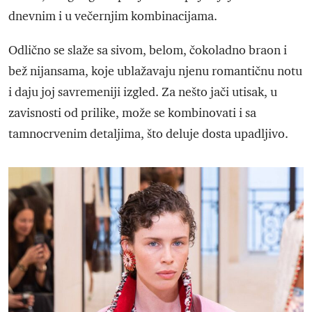
dnevnim i u večernjim kombinacijama.
Odlično se slaže sa sivom, belom, čokoladno braon i
bež nijansama, koje ublažavaju njenu romantičnu notu
i daju joj savremeniji izgled. Za nešto jači utisak, u
zavisnosti od prilike, može se kombinovati i sa
tamnocrvenim detaljima, što deluje dosta upadljivo.