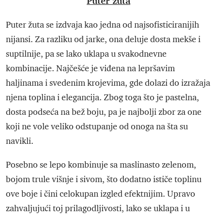
Puter žuta
Puter žuta se izdvaja kao jedna od najsofisticiranijih
nijansi. Za razliku od jarke, ona deluje dosta mekše i
suptilnije, pa se lako uklapa u svakodnevne
kombinacije. Najčešće je viđena na lepršavim
haljinama i svedenim krojevima, gde dolazi do izražaja
njena toplina i elegancija. Zbog toga što je pastelna,
dosta podseća na bež boju, pa je najbolji zbor za one
koji ne vole veliko odstupanje od onoga na šta su
navikli.
Posebno se lepo kombinuje sa maslinasto zelenom,
bojom trule višnje i sivom, što dodatno ističe toplinu
ove boje i čini celokupan izgled efektnijim. Upravo
zahvaljujući toj prilagodljivosti, lako se uklapa i u