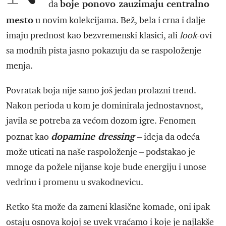
boje ponovo zauzimaju centralno
da
mesto
u novim kolekcijama. Bež, bela i crna i dalje
imaju prednost kao bezvremenski klasici, ali
look
-ovi
sa modnih pista jasno pokazuju da se raspoloženje
menja.
Povratak boja nije samo još jedan prolazni trend.
Nakon perioda u kom je dominirala jednostavnost,
javila se potreba za većom dozom igre. Fenomen
dopamine dressing
poznat kao
– ideja da odeća
može uticati na naše raspoloženje – podstakao je
mnoge da požele nijanse koje bude energiju i unose
vedrinu i promenu u svakodnevicu.
Retko šta može da zameni klasične komade, oni ipak
ostaju osnova kojoj se uvek vraćamo i koje je najlakše