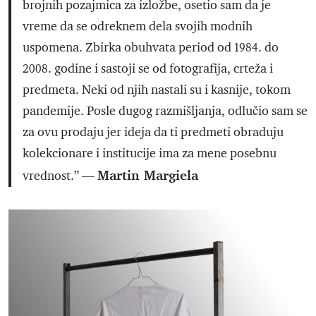
brojnih pozajmica za izložbe, osetio sam da je
vreme da se odreknem dela svojih modnih
uspomena. Zbirka obuhvata period od 1984. do
2008. godine i sastoji se od fotografija, crteža i
predmeta. Neki od njih nastali su i kasnije, tokom
pandemije. Posle dugog razmišljanja, odlučio sam se
za ovu prodaju jer ideja da ti predmeti obraduju
kolekcionare i institucije ima za mene posebnu
Martin Margiela
vrednost.” —