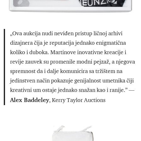
„Ova aukcija nudi neviđen pristup ličnoj arhivi
dizajnera čija je reputacija jednako enigmatična
koliko i duboka. Martinove inovativne kreacije i
revije zauvek su promenile modni pejzaž, a njegova
spremnost da i dalje komunicira sa tržištem na
jedinstven način pokazuje genijalnost umetnika čiji
kreativni um ostaje jednako snažan kao i ranije.” —
Alex Baddeley
, Kerry Taylor Auctions