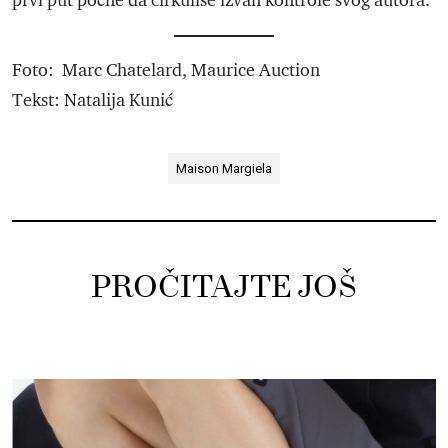
prvi put počne da cirkuliše izvan kontrole svog autora.
Foto: Marc Chatelard, Maurice Auction
Tekst: Natalija Kunić
Maison Margiela
PROČITAJTE JOŠ