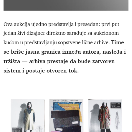
Ova aukcija ujedno predstavlja i presedan: prvi put
jedan živi dizajner direktno sarađuje sa aukcionom
Time
kućom u predstavljanju sopstvene lične arhive.
se briše jasna granica između autora, nasleđa i
tržišta — arhiva prestaje da bude zatvoren
sistem i postaje otvoren tok.