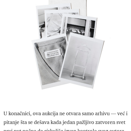
U konačnici, ova aukcija ne otvara samo arhivu — već i
pitanje šta se dešava kada jedan pažljivo zatvoren svet