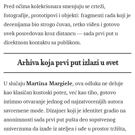
Pred očima kolekcionara smenjuju se crteži,
fotografije, prototipovi i objekti: fragmenti rada koji je
decenijama bio strogo čuvan, retko viđen i gotovo
uvek posredovan kroz distancu — sada prvi put u
direktnom kontaktu sa publikom.
Arhiva koja prvi put izlazi u svet
Martina Margiele
U slučaju
, ova odluka ne deluje
kao klasičan kustoski potez, već kao tiho, gotovo
intimno otvaranje jednog od najzatvorenijih autora
savremene mode. Dizajner koji je identitet gradio na
anonimnosti sada prvi put pušta deo sopstvenog
univerzuma da izađe iz ateljea i uđe u prostor tržišta,