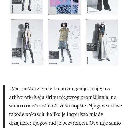
„Martin Margiela je kreativni genije, a njegove
arhive otkrivaju širinu njegovog promišljanja, ne
samo o odeći već i o čoveku uopšte. Njegove arhive
takođe pokazuju koliko je inspirisao mlade
dizajnere; njegov rad je bezvremen. Ovo nije samo