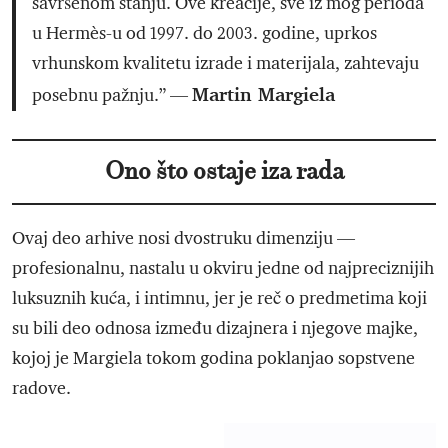
savršenom stanju. Ove kreacije, sve iz mog perioda
u Hermès-u od 1997. do 2003. godine, uprkos
vrhunskom kvalitetu izrade i materijala, zahtevaju
Martin Margiela
posebnu pažnju.” —
Ono što ostaje iza rada
Ovaj deo arhive nosi dvostruku dimenziju —
profesionalnu, nastalu u okviru jedne od najpreciznijih
luksuznih kuća, i intimnu, jer je reč o predmetima koji
su bili deo odnosa između dizajnera i njegove majke,
kojoj je Margiela tokom godina poklanjao sopstvene
radove.