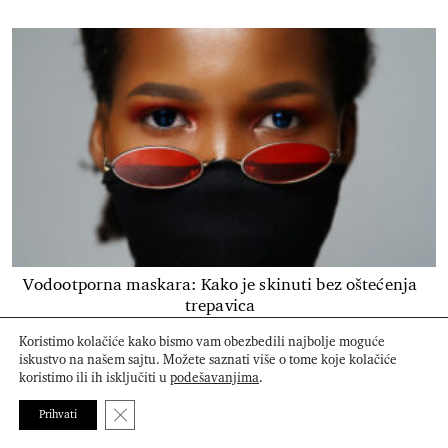
Vodootporna maskara: Kako je skinuti bez oštećenja
trepavica
Koristimo kolačiće kako bismo vam obezbedili najbolje moguće
iskustvo na našem sajtu. Možete saznati više o tome koje kolačiće
koristimo ili ih isključiti u
podešavanjima
.
Donosimo vam najbolje od modnih, beauty, lifestyle
Close GDPR Cookie Banner
Prihvati
trendova. Sofisticiran, odvažan i elegantan - That’s so