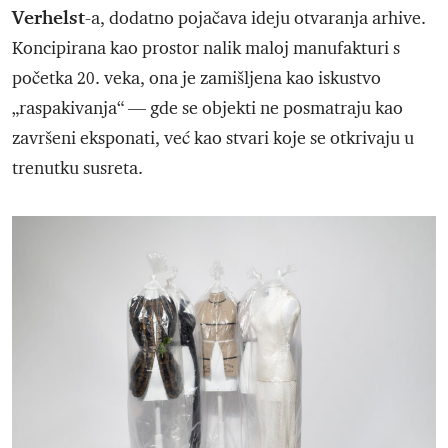
Verhelst
-a, dodatno pojačava ideju otvaranja arhive.
Koncipirana kao prostor nalik maloj manufakturi s
početka 20. veka, ona je zamišljena kao iskustvo
„raspakivanja“ — gde se objekti ne posmatraju kao
završeni eksponati, već kao stvari koje se otkrivaju u
trenutku susreta.