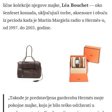
Léa Bouchet
lične kolekcije njegove majke,
— oko
šezdeset komada, uključujući torbe, aksesoare i obuću
iz perioda kada je Martin Margiela radio u Hermès-u,
od 1997. do 2003. godine.
„Takođe je predstavljena garderoba Hermès moje
pokojne majke, koju je bilo teško održavati u