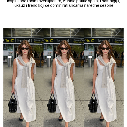
Inspirisane ranim dvehiljaditim, Bubble patike spajaju nostalgiju,
luksuz i trend koji će dominirati ulicama naredne sezone