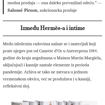
modna prodaja — ona daleko prevazilazi odeću.” —
Salomé Pirson
, aukcionarka prodaje
Između Hermès-a i intime
Među izloženim radovima nalaze se i materijali koji
prate njegov put od Canette d’Or u Antverpenu 1984.
godine do kraja angažmana u Maison Martin Margiela,
uključujući i kasnije nastale elemente iz perioda
pandemije. Arhiva se tako ne zatvara u jednom
vremenskom okviru, već se produžava i u kasniji,
refleksivni sloj.