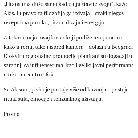
„Hrana ima dušu samo kad u nju stavite svoju“, kaže
Akis. I upravo ta filozofija ga izdvaja – svaki njegov
recept ima poruku, ritam, dizajn i energiju.
A tokom maja, ovaj kuvar koji podiže temperaturu –
kako u rerni, tako i ispred kamera – dolazi i u Beograd.
U okviru regionalne promocije planirani su događaji u
saradnji sa influenserima, kao i veliki javni performans
u tržnom centru Ušće.
Sa Akisom, pečenje postaje više od kuvanja – postaje
ritual stila, emocije i senzualnog uživanja.
Promo