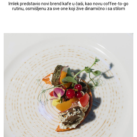
Imlek predstavio novi brend kafe u čaši, kao novu coffee-to-go
rutinu, osmišljenu za sve one koji žive dinamično i sa stilom