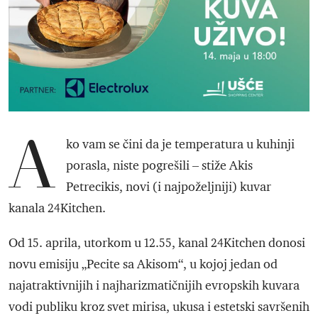
A
ko vam se čini da je temperatura u kuhinji
porasla, niste pogrešili – stiže Akis
Petrecikis, novi (i najpoželjniji) kuvar
kanala 24Kitchen.
Od 15. aprila, utorkom u 12.55, kanal 24Kitchen donosi
novu emisiju „Pecite sa Akisom“, u kojoj jedan od
najatraktivnijih i najharizmatičnijih evropskih kuvara
vodi publiku kroz svet mirisa, ukusa i estetski savršenih