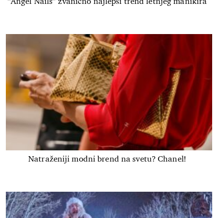
“Angel Nails” zvanično najlepši trend letnjeg manikira
Natraženiji modni brend na svetu? Chanel!