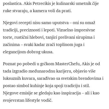
poslastica. Akis Petrecikis je kulinarski umetnik čije
ruke stvaraju, a kamera voli da prati.
Njegovi recepti nisu samo uputstva – oni su omaž
tradiciji, preciznosti i lepoti. Vizuelno impresivne
torte, rustični hlebovi, tanjiri prelivani sirupima i
začinima – svaki kadar zrači toplinom juga i
elegancijom dobrog ukusa.
Poznat po pobedi u grčkom MasterChefu, Akis je od
tada izgradio međunarodnu karijeru, objavio više
luksuznih kuvara, sarađivao sa svetskim brendovima i
postao simbol kuhinje koja spoji tradiciju i stil.
Njegove emisije se gledaju kao inspiracija – ali i kao
svojevrstan lifestyle vodič.