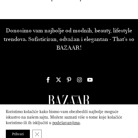
Donosimo vam najbolje od modnih, beauty, lifestyle
trendova. Sofisticiran, odvažan i elegantan - That’s so
BAZAAR!
Koristimo kolačiće kako bismo vam obezbedili najbolje moguće
iskustvo na našem sajtu. Možete saznati više o tome koje kolačiće
koristimo ili ih isključiti u
podešavanjima
.
© 2026
ATTICA MEDIA
Serbia, Inc. All Rights Reserved.
Politika
privatnosti
.
Close GDPR Cookie Banner
Prihvati