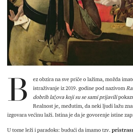
B
ez obzira na sve priče o lažima, možda imate
istraživanje iz 2019. godine pod nazivom
Ras
dobrih lažova koji su se sami prijavili
pokazu
Realnost je, međutim, da neki ljudi lažu zna
izgovara većinu laži. Istina je da je govorenje istine
pristras
U tome leži i paradoks: budući da imamo tzv.