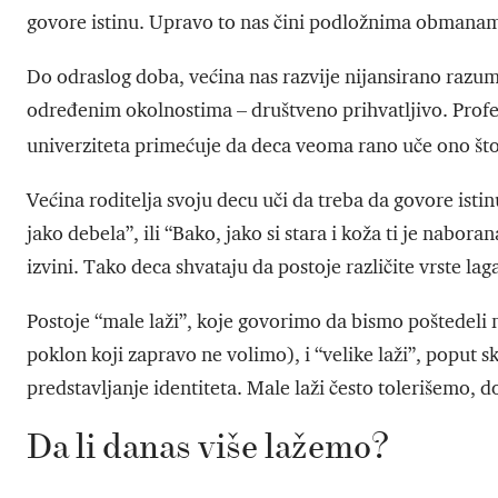
govore istinu. Upravo to nas čini podložnima obmana
Do odraslog doba, većina nas razvije nijansirano razum
određenim okolnostima – društveno prihvatljivo. Profe
univerziteta primećuje da deca veoma rano uče ono št
Većina roditelja svoju decu uči da treba da govore istin
jako debela”, ili “Bako, jako si stara i koža ti je naboran
izvini. Tako deca shvataju da postoje različite vrste lag
Postoje “male laži”, koje govorimo da bismo poštedeli 
poklon koji zapravo ne volimo), i “velike laži”, poput sk
predstavljanje identiteta. Male laži često tolerišemo, d
Da li danas više lažemo?