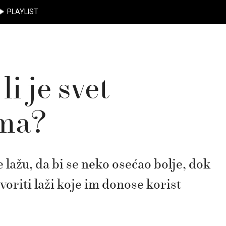
PLAYLIST
i je svet
ima?
 lažu, da bi se neko osećao bolje, dok
voriti laži koje im donose korist