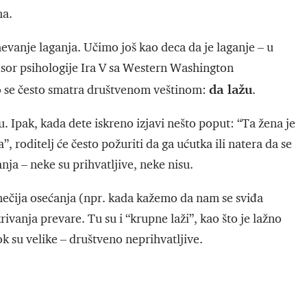
ma.
evanje laganja. Učimo još kao deca da je laganje – u
sor psihologije Ira V sa Western Washington
da lažu
o se često smatra društvenom veštinom:
.
u. Ipak, kada dete iskreno izjavi nešto poput: “Ta žena je
a”, roditelj će često požuriti da ga ućutka ili natera da se
anja – neke su prihvatljive, neke nisu.
nečija osećanja (npr. kada kažemo da nam se sviđa
rivanja prevare. Tu su i “krupne laži”, kao što je lažno
ok su velike – društveno neprihvatljive.