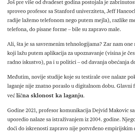
Još pre više od dvadeset godina postojala je zabrinutost
sproveo profesor sa Stanford univerziteta, Jeff Hancoc
radije lažemo telefonom nego putem mejla), razlike m
telefona, do pisane forme – bile su zapravo male.
Ali, šta je sa savremenim tehnologijama? Zar nam one 
koji lažu putem aplikacija za upoznavanje (visina je čes
radno iskustvo), pa i u politici – od davanja obećanja d
Međutim, novije studije koje su testirale ove nalaze pok
laganje nije znatno poraslo u digitalnom dobu. Glavni fa
lična sklonost ka laganju
već
.
Godine 2021, profesor komunikacija Dejvid Makovic sa 
uporedio nalaze sa istraživanjem iz 2004. godine. Njego
doći do iskrenosti zapravo nije potvrđeno empirijskim 