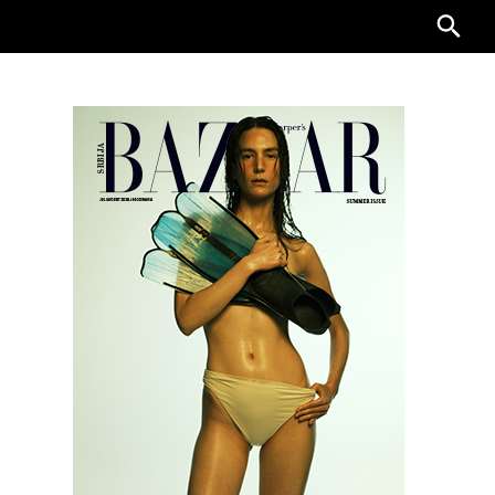
Searc
for: