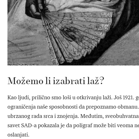
Možemo li izabrati laž?
Kao ljudi, prilično smo loši u otkrivanju laži. Još 1921.
ograničenja naše sposobnosti da prepoznamo obmanu. O
ubrzanog rada srca i znojenja. Međutim, sveobuhvatna a
savet SAD-a pokazala je da poligraf može biti veoma ne
oslanjati.