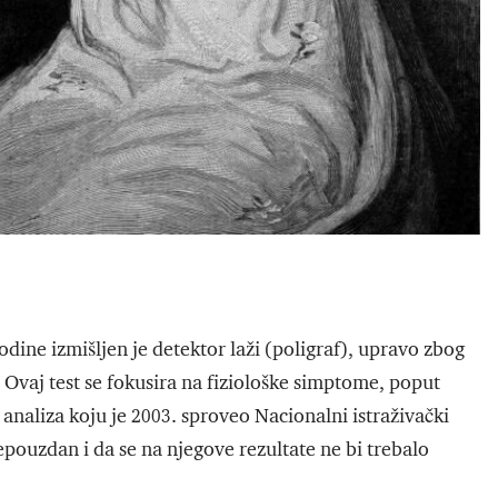
 godine izmišljen je detektor laži (poligraf), upravo zbog
vaj test se fokusira na fiziološke simptome, poput
naliza koju je 2003. sproveo Nacionalni istraživački
pouzdan i da se na njegove rezultate ne bi trebalo