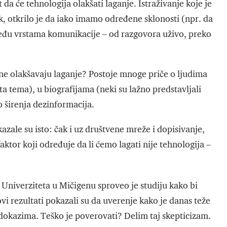
 da će tehnologija olakšati laganje. Istraživanje koje je
k, otkrilo je da iako imamo određene sklonosti (npr. da
eđu vrstama komunikacije – od razgovora uživo, preko
ne olakšavaju laganje? Postoje mnoge priče o ljudima
ta tema), u biografijama (neki su lažno predstavljali
o širenja dezinformacija.
azale su isto: čak i uz društvene mreže i dopisivanje,
ktor koji određuje da li ćemo lagati nije tehnologija –
Univerziteta u Mičigenu sproveo je studiju kako bi
vi rezultati pokazali su da uverenje kako je danas teže
dokazima. Teško je poverovati? Delim taj skepticizam.