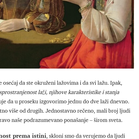
 osećaj da ste okruženi lažovima i da svi lažu. Ipak,
prostranjenost laži, njihove karakteristike i stanja
je da u proseku izgovorimo jednu do dve laži dnevno.
tno više od drugih. Jednostavno rečeno, mali broj ljudi
 zapravo naše podrazumevano ponašanje – širom sveta.
nost prema istini
, skloni smo da verujemo da ljudi