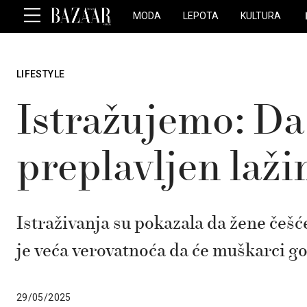
MODA
LEPOTA
KULTURA
LIFESTYLE
Istražujemo: Da l
preplavljen laž
Istraživanja su pokazala da žene češće
je veća verovatnoća da će muškarci go
29/05/2025