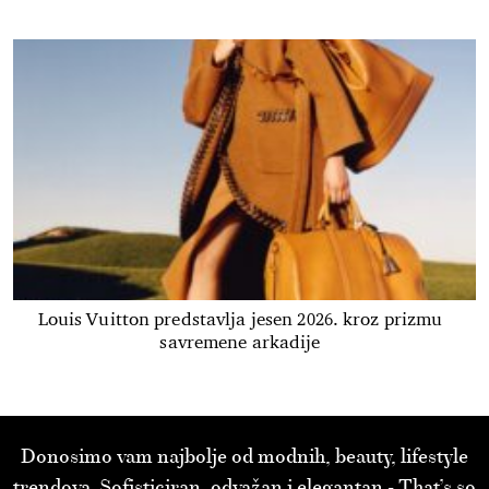
Louis Vuitton predstavlja jesen 2026. kroz prizmu
savremene arkadije
Donosimo vam najbolje od modnih, beauty, lifestyle
trendova. Sofisticiran, odvažan i elegantan - That’s so