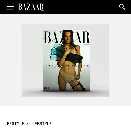
Sea
for:
LIFESTYLE
>
LIFESTYLE