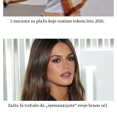
5 marama za plažu koje nosimo tokom leta 2026.
Zašto bi trebalo da „eyemaxxujete“ svoje braon oči