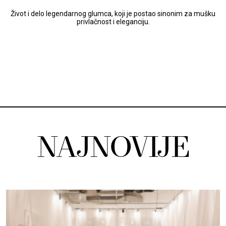
Život i delo legendarnog glumca, koji je postao sinonim za mušku
privlačnost i eleganciju.
NAJNOVIJE