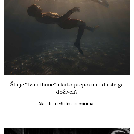
Šta je “twin flame” i kako prepoznati da ste ga
doživeli?
Ako ste među tim srećnicima...