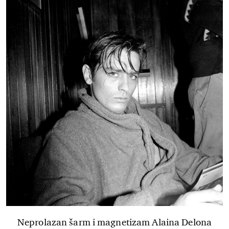
Neprolazan šarm i magnetizam Alaina Delona