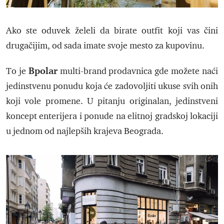
Ako ste oduvek želeli da birate outfit koji vas čini
drugačijim, od sada imate svoje mesto za kupovinu.
Bpolar
To je
multi-brand prodavnica gde možete naći
jedinstvenu ponudu koja će zadovoljiti ukuse svih onih
koji vole promene. U pitanju originalan, jedinstveni
koncept enterijera i ponude na elitnoj gradskoj lokaciji
u jednom od najlepših krajeva Beograda.