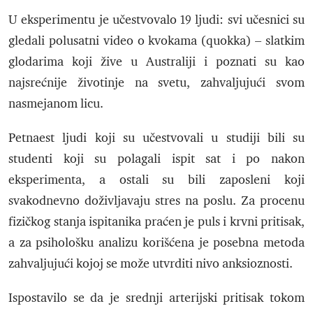
U eksperimentu je učestvovalo 19 ljudi: svi učesnici su
gledali polusatni video o kvokama (quokka) – slatkim
glodarima koji žive u Australiji i poznati su kao
najsrećnije životinje na svetu, zahvaljujući svom
nasmejanom licu.
Petnaest ljudi koji su učestvovali u studiji bili su
studenti koji su polagali ispit sat i po nakon
eksperimenta, a ostali su bili zaposleni koji
svakodnevno doživljavaju stres na poslu. Za procenu
fizičkog stanja ispitanika praćen je puls i krvni pritisak,
a za psihološku analizu korišćena je posebna metoda
zahvaljujući kojoj se može utvrditi nivo anksioznosti.
Ispostavilo se da je srednji arterijski pritisak tokom