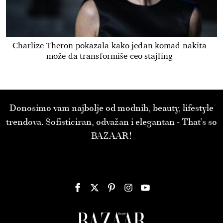
Charlize Theron pokazala kako jedan komad nakita
može da transformiše ceo stajling
Donosimo vam najbolje od modnih, beauty, lifestyle
trendova. Sofisticiran, odvažan i elegantan - That’s so
BAZAAR!