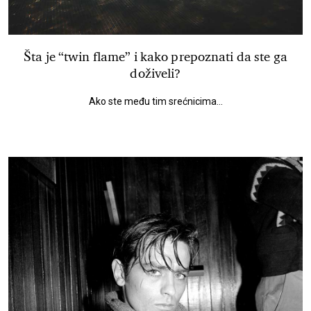
Šta je “twin flame” i kako prepoznati da ste ga
doživeli?
Ako ste među tim srećnicima...