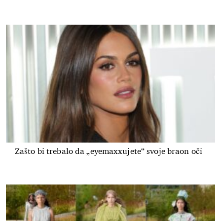
Zašto bi trebalo da „eyemaxxujete“ svoje braon oči