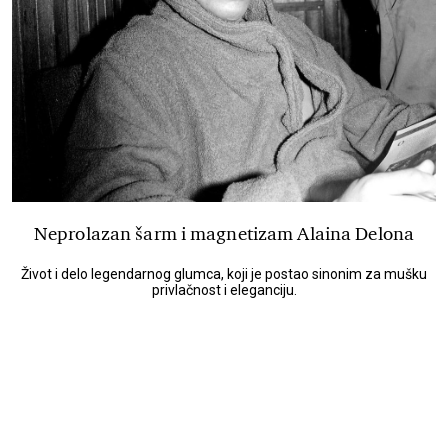
Neprolazan šarm i magnetizam Alaina Delona
Život i delo legendarnog glumca, koji je postao sinonim za mušku
privlačnost i eleganciju.