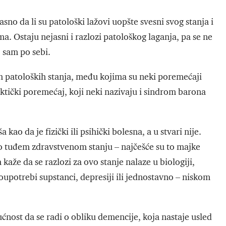
asno da li su patološki lažovi uopšte svesni svog stanja i
ma. Ostaju nejasni i razlozi patološkog laganja, pa se ne
j sam po sebi.
 patoloških stanja, među kojima su neki poremećaji
faktički poremećaj, koji neki nazivaju i sindrom barona
o da je fizički ili psihički bolesna, a u stvari nije.
o tuđem zdravstvenom stanju – najčešće su to majke
kaže da se razlozi za ovo stanje nalaze u biologiji,
zloupotrebi supstanci, depresiji ili jednostavno – niskom
́nost da se radi o obliku demencije, koja nastaje usled