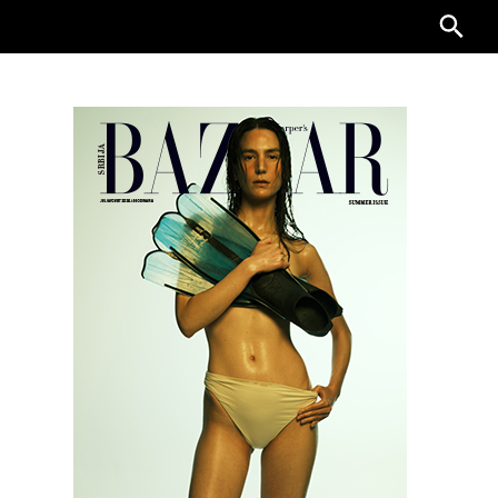
Searc
for: