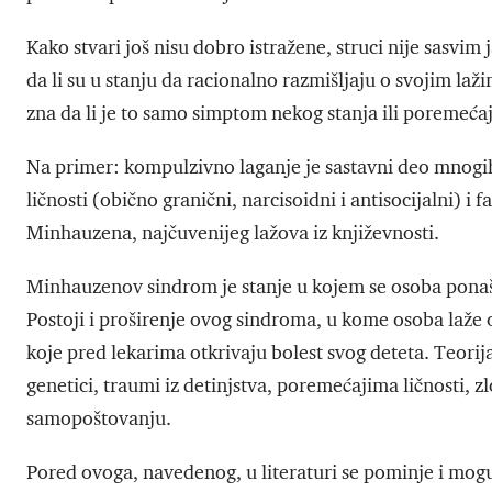
Kako stvari još nisu dobro istražene, struci nije sasvim j
da li su u stanju da racionalno razmišljaju o svojim laži
zna da li je to samo simptom nekog stanja ili poremeća
Na primer: kompulzivno laganje je sastavni deo mnogih
ličnosti (obično granični, narcisoidni i antisocijalni) i 
Minhauzena, najčuvenijeg lažova iz književnosti.
Minhauzenov sindrom je stanje u kojem se osoba ponaša ka
Postoji i proširenje ovog sindroma, u kome osoba laže 
koje pred lekarima otkrivaju bolest svog deteta. Teorija 
genetici, traumi iz detinjstva, poremećajima ličnosti, 
samopoštovanju.
Pored ovoga, navedenog, u literaturi se pominje i moguc