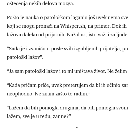
oštećenja nekih delova mozga.
Pošto je nauka o patološkom laganju još uvek nema sve 
koji se mogu pronaći na Whisper.sh, na primer. Dok ih bu
lažova daleko od prijatnih. Nažalost, isto važi i za ljude
“Sada je i zvanično: posle svih izgubljenih prijatelja, 
patološki lažov”.
“Ja sam patološki lažov i to mi uništava život. Ne žel
“Kada pričam priče, uvek preterujem da bi ih učinio zani
neophodno. Ne znam zašto to radim.”
“Lažem da bih pomogla drugima, da bih pomogla svom 
lažem, sve je u redu, zar ne?”