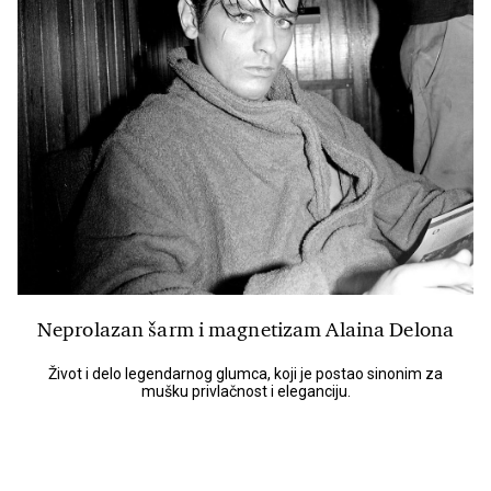
Neprolazan šarm i magnetizam Alaina Delona
Život i delo legendarnog glumca, koji je postao sinonim za
mušku privlačnost i eleganciju.