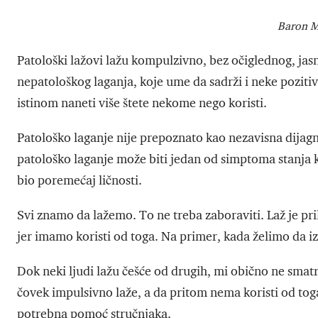
Baron M
Patološki lažovi lažu kompulzivno, bez očiglednog, jasn
nepatološkog laganja, koje ume da sadrži i neke pozitivn
istinom naneti više štete nekome nego koristi.
Patološko laganje nije prepoznato kao nezavisna dijag
patološko laganje može biti jedan od simptoma stanja 
bio poremećaj ličnosti.
Svi znamo da lažemo. To ne treba zaboraviti. Laž je p
jer imamo koristi od toga. Na primer, kada želimo da 
Dok neki ljudi lažu češće od drugih, mi obično ne sma
čovek impulsivno laže, a da pritom nema koristi od toga
potrebna pomoć stručnjaka.