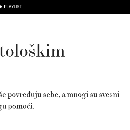
PLAYLIST
atološkim
iše povređuju sebe, a mnogi su svesni
ogu pomoći.