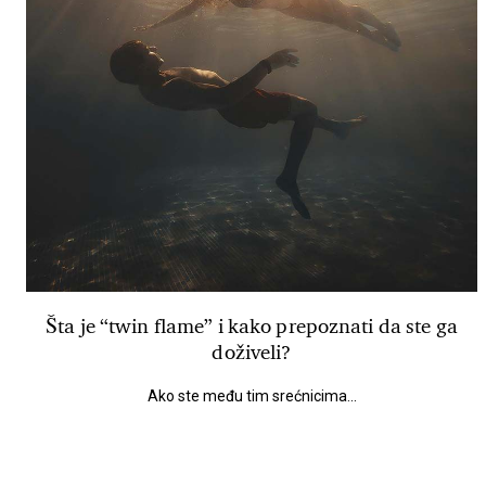
Šta je “twin flame” i kako prepoznati da ste ga
doživeli?
Ako ste među tim srećnicima...