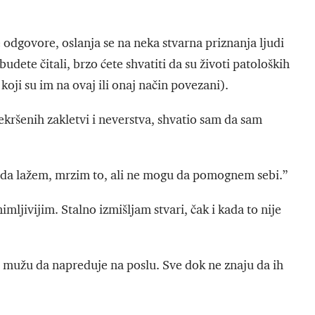
odgovore, oslanja se na neka stvarna priznanja ljudi
dete čitali, brzo ćete shvatiti da su životi patoloških
 koji su im na ovaj ili onaj način povezani).
prekršenih zakletvi i neverstva, shvatio sam da sam
im da lažem, mrzim to, ali ne mogu da pomognem sebi.”
mljivijim. Stalno izmišljam stvari, čak i kada to nije
mužu da napreduje na poslu. Sve dok ne znaju da ih