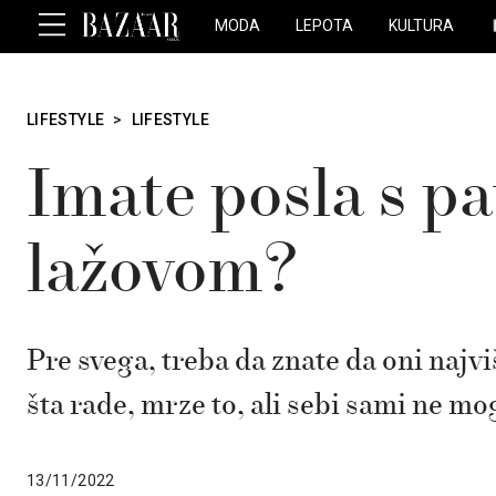
MODA
LEPOTA
KULTURA
LIFESTYLE
>
LIFESTYLE
Imate posla s p
lažovom?
Pre svega, treba da znate da oni najv
šta rade, mrze to, ali sebi sami ne m
13/11/2022