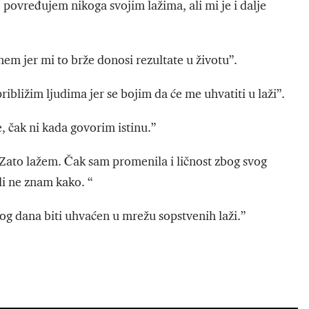
povređujem nikoga svojim lažima, ali mi je i dalje
nem jer mi to brže donosi rezultate u životu”.
ibližim ljudima jer se bojim da će me uhvatiti u laži”.
e, čak ni kada govorim istinu.”
. Zato lažem. Čak sam promenila i ličnost zbog svog
li ne znam kako. “
og dana biti uhvaćen u mrežu sopstvenih laži.”