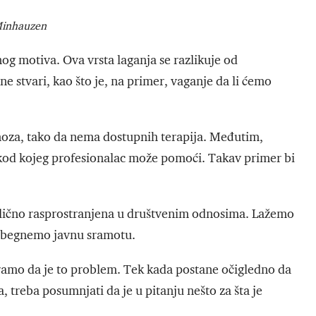
inhauzen
og motiva. Ova vrsta laganja se razlikuje od
e stvari, kao što je, na primer, vaganje da li ćemo
noza, tako da nema dostupnih terapija. Međutim,
kod kojeg profesionalac može pomoći. Takav primer bi
rilično rasprostranjena u društvenim odnosima. Lažemo
izbegnemo javnu sramotu.
tramo da je to problem. Tek kada postane očigledno da
, treba posumnjati da je u pitanju nešto za šta je