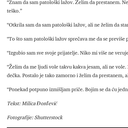
“Znam da sam patološki lažov. Želim da prestanem. Ne 
teško.”
“Otkrila sam da sam patološki lažov, ali ne želim da sta
“To što sam patološki lažov sprečava me da se previše pr
“Izgubio sam sve svoje prijatelje. Niko mi više ne veruj
“Želim da me ljudi vole takvu kakva jesam, ali ne vole
dečka. Postalo je tako zamorno i želim da prestanem, a
“Ponekad potpuno izmišljam priče. Bojim se da ću jedn
Tekst: Milica Đorđević
Fotografije: Shutterstock