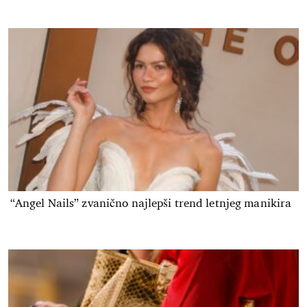
“Angel Nails” zvanično najlepši trend letnjeg manikira