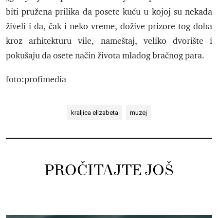
biti pružena prilika da posete kuću u kojoj su nekada
živeli i da, čak i neko vreme, dožive prizore tog doba
kroz arhitekturu vile, nameštaj, veliko dvorište i
pokušaju da osete način života mladog bračnog para.
foto:profimedia
kraljica elizabeta
muzej
PROČITAJTE JOŠ