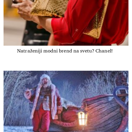
Natraženiji modni brend na svetu? Chanel!