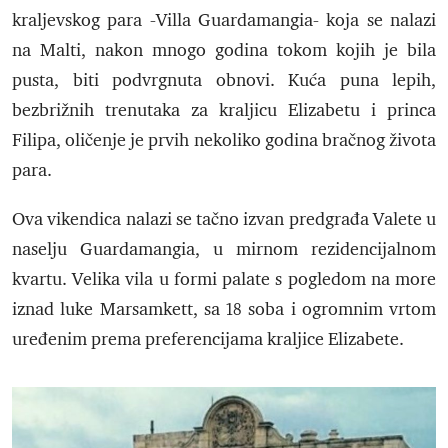
kraljevskog para -Villa Guardamangia- koja se nalazi
na Malti, nakon mnogo godina tokom kojih je bila
pusta, biti podvrgnuta obnovi. Kuća puna lepih,
bezbrižnih trenutaka za kraljicu Elizabetu i princa
Filipa, oličenje je prvih nekoliko godina bračnog života
para.
Ova vikendica nalazi se tačno izvan predgrađa Valete u
naselju Guardamangia, u mirnom rezidencijalnom
kvartu. Velika vila u formi palate s pogledom na more
iznad luke Marsamkett, sa 18 soba i ogromnim vrtom
uređenim prema preferencijama kraljice Elizabete.