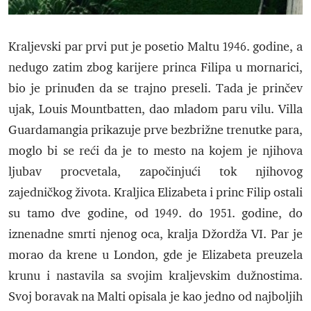
Kraljevski par prvi put je posetio Maltu 1946. godine, a
nedugo zatim zbog karijere princa Filipa u mornarici,
bio je prinuđen da se trajno preseli. Tada je prinčev
ujak, Louis Mountbatten, dao mladom paru vilu. Villa
Guardamangia prikazuje prve bezbrižne trenutke para,
moglo bi se reći da je to mesto na kojem je njihova
ljubav procvetala, započinjući tok njihovog
zajedničkog života. Kraljica Elizabeta i princ Filip ostali
su tamo dve godine, od 1949. do 1951. godine, do
iznenadne smrti njenog oca, kralja Džordža VI. Par je
morao da krene u London, gde je Elizabeta preuzela
krunu i nastavila sa svojim kraljevskim dužnostima.
Svoj boravak na Malti opisala je kao jedno od najboljih