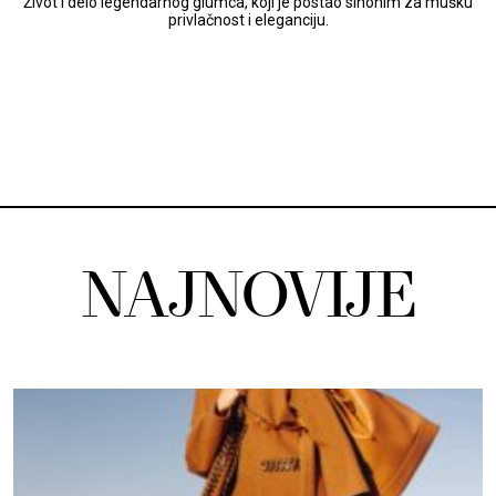
Život i delo legendarnog glumca, koji je postao sinonim za mušku
privlačnost i eleganciju.
NAJNOVIJE