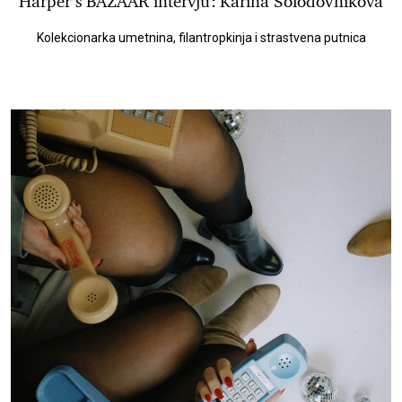
Harper’s BAZAAR intervju: Karina Solodovnikova
Kolekcionarka umetnina, filantropkinja i strastvena putnica