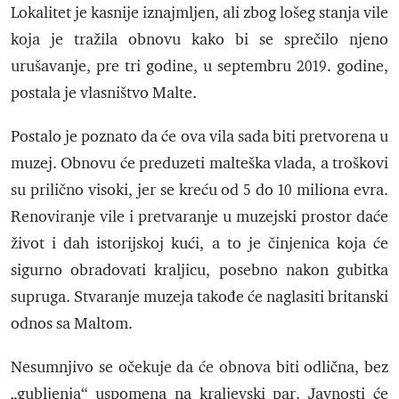
Lokalitet je kasnije iznajmljen, ali zbog lošeg stanja vile
koja je tražila obnovu kako bi se sprečilo njeno
urušavanje, pre tri godine, u septembru 2019. godine,
postala je vlasništvo Malte.
Postalo je poznato da će ova vila sada biti pretvorena u
muzej. Obnovu će preduzeti malteška vlada, a troškovi
su prilično visoki, jer se kreću od 5 do 10 miliona evra.
Renoviranje vile i pretvaranje u muzejski prostor daće
život i dah istorijskoj kući, a to je činjenica koja će
sigurno obradovati kraljicu, posebno nakon gubitka
supruga. Stvaranje muzeja takođe će naglasiti britanski
odnos sa Maltom.
Nesumnjivo se očekuje da će obnova biti odlična, bez
„gubljenja“ uspomena na kraljevski par. Javnosti će