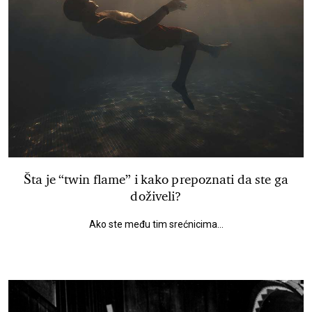
Šta je “twin flame” i kako prepoznati da ste ga
doživeli?
Ako ste među tim srećnicima...