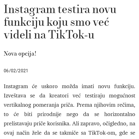
Instagram testira novu
funkciju koju smo već
videli na TikTok-u
Nova opcija!
06/02/2021
Instagram će uskoro možda imati novu funkciju.
Izveštava se da kreatori već testiraju mogućnost
vertikalnog pomeranja priča. Prema njihovim rečima,
to će biti prirodnije nego da se horizontalno
prelistavaju priče korisnika. Ali zapravo, očigledno, na
ovaj način žele da se takmiče sa TikTok-om, gde se