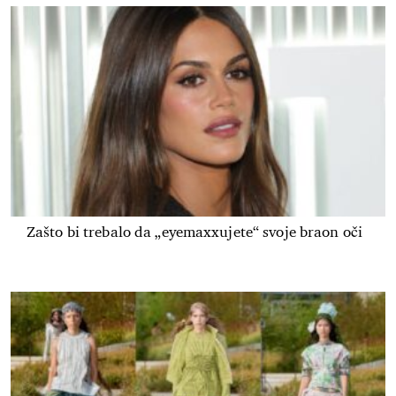
Zašto bi trebalo da „eyemaxxujete“ svoje braon oči