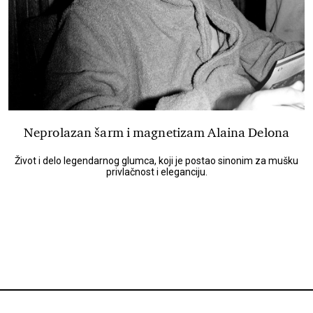
Neprolazan šarm i magnetizam Alaina Delona
Život i delo legendarnog glumca, koji je postao sinonim za mušku
privlačnost i eleganciju.