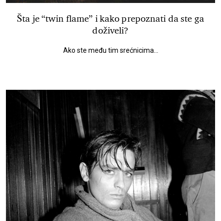
Šta je “twin flame” i kako prepoznati da ste ga
doživeli?
Ako ste među tim srećnicima...