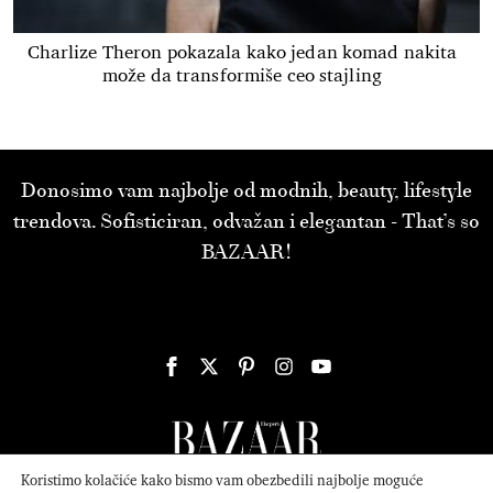
Charlize Theron pokazala kako jedan komad nakita
može da transformiše ceo stajling
Donosimo vam najbolje od modnih, beauty, lifestyle
trendova. Sofisticiran, odvažan i elegantan - That’s so
BAZAAR!
Koristimo kolačiće kako bismo vam obezbedili najbolje moguće