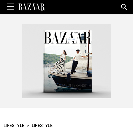
Sea
for:
LIFESTYLE
>
LIFESTYLE