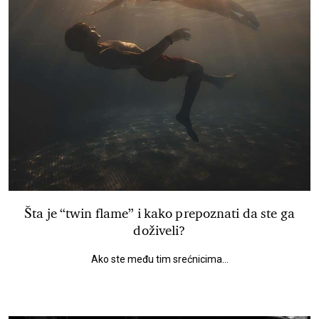
Šta je “twin flame” i kako prepoznati da ste ga
doživeli?
Ako ste među tim srećnicima...