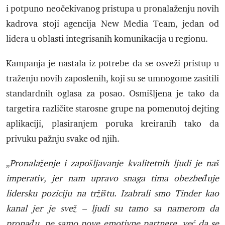
i potpuno neočekivanog pristupa u pronalaženju novih
kadrova stoji agencija New Media Team, jedan od
lidera u oblasti integrisanih komunikacija u regionu.
Kampanja je nastala iz potrebe da se osveži pristup u
traženju novih zaposlenih, koji su se umnogome zasitili
standardnih oglasa za posao. Osmišljena je tako da
targetira različite starosne grupe na pomenutoj dejting
aplikaciji, plasiranjem poruka kreiranih tako da
privuku pažnju svake od njih.
„Pronalaženje i zapošljavanje kvalitetnih ljudi je naš
imperativ, jer nam upravo snaga tima obezbeđuje
lidersku poziciju na tržištu. Izabrali smo Tinder kao
kanal jer je svež – ljudi su tamo sa namerom da
pronađu, ne samo nove emotivne partnere, već da se