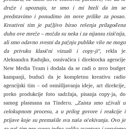
druže i upoznaju, te smo i mi hteli da im se
predstavimo i ponudimo im nove prilike za posao.
Kreativni tim je pažljivo birao rešenja prilagođena
duhu ove mreže – možda su neka i za nijansu rizičnija,
ali smo odavno svesni da pažnju publike više ne mogu
da privuku klasični vizuali i copy-ji“,
rekla je
Aleksandra Radujko, osnivačica i direktorka agencije
New Media Team i dodala da se radi o zero budget
kampanji, budući da je kompletnu kreativu radio
agencijski tim – od osmišljavanja ideje, art direkcije,
preko produkcije foto sadržaja, pisanja copy-ja, do
samog plasmana na Tinderu.
„Zaista smo uživali u
celokupnom procesu, a u prilog govore i reakcije i
prijave koje su premašile sva naša očekivanja. Ovo je
za naš tim pre svega jedna velika avantura i verujemo