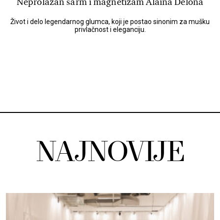
Neprolazan šarm i magnetizam Alaina Delona
Život i delo legendarnog glumca, koji je postao sinonim za mušku
privlačnost i eleganciju.
NAJNOVIJE