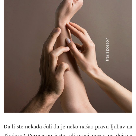
Da li ste nekada čuli da je neko našao pravu ljubav na
Tinderu? Verovatno jeste, ali pravi posao na dejting