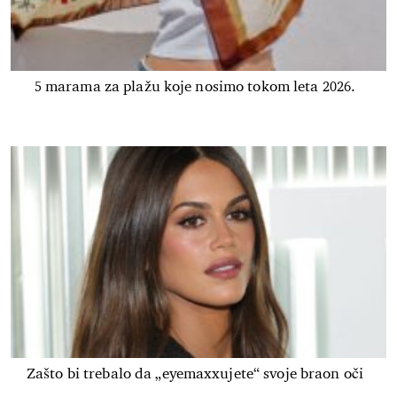
5 marama za plažu koje nosimo tokom leta 2026.
Zašto bi trebalo da „eyemaxxujete“ svoje braon oči