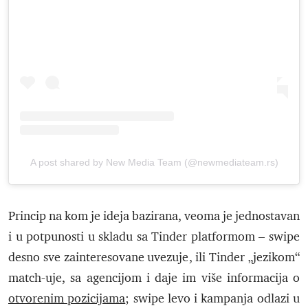
A post shared by New Media Team (@newmediateam.rs)
Princip na kom je ideja bazirana, veoma je jednostavan
i u potpunosti u skladu sa Tinder platformom – swipe
desno sve zainteresovane uvezuje, ili Tinder „jezikom“
match-uje, sa agencijom i daje im više informacija o
otvorenim pozicijama
; swipe levo i kampanja odlazi u