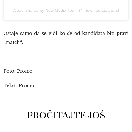
A post shared by New Media Team (@newmediateam.rs)
Ostaje samo da se vidi ko će od kandidata biti pravi
„match“.
Foto: Promo
Tekst: Promo
PROČITAJTE JOŠ