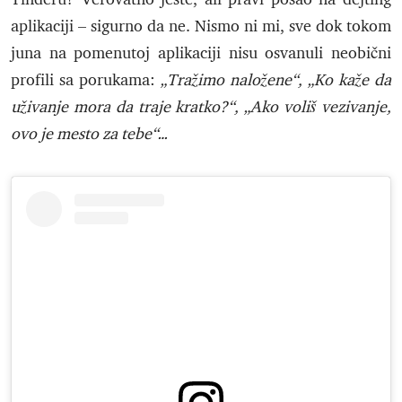
aplikaciji – sigurno da ne. Nismo ni mi, sve dok tokom
juna na pomenutoj aplikaciji nisu osvanuli neobični
profili sa porukama:
„Tražimo naložene“, „Ko kaže da
uživanje mora da traje kratko?“, „Ako voliš vezivanje,
ovo je mesto za tebe“…