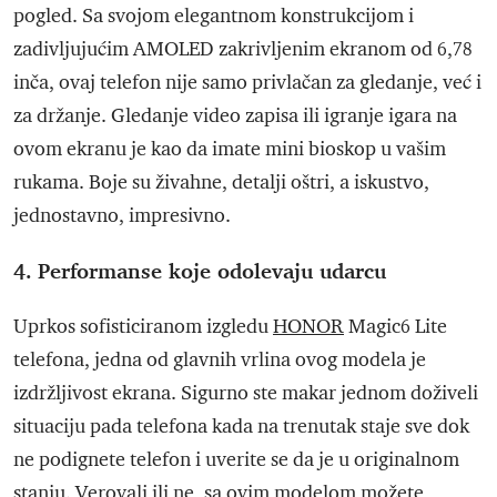
pogled. Sa svojom elegantnom konstrukcijom i
zadivljujućim AMOLED zakrivljenim ekranom od 6,78
inča, ovaj telefon nije samo privlačan za gledanje, već i
za držanje. Gledanje video zapisa ili igranje igara na
ovom ekranu je kao da imate mini bioskop u vašim
rukama. Boje su živahne, detalji oštri, a iskustvo,
jednostavno, impresivno.
4. Performanse koje odolevaju udarcu
Uprkos sofisticiranom izgledu
HONOR
Magic6 Lite
telefona, jedna od glavnih vrlina ovog modela je
izdržljivost ekrana. Sigurno ste makar jednom doživeli
situaciju pada telefona kada na trenutak staje sve dok
ne podignete telefon i uverite se da je u originalnom
stanju. Verovali ili ne, sa ovim modelom možete