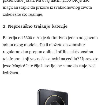
piksel bude jasan. Na ovaj način,
HONOR
je dao
magičan štapić da prizore iz svakodnevnog života
zabeležite što realnije.
2. Nepresušno trajanje baterije
Baterija od 5300 mAh je definitivno jedan od glavnih
aduta ovog modela. Da li možete da zamislite
regularan dan prepun online i offline aktivnosti sa
telefonom koji vas neće ostaviti na cedilu? Upravo to
jeste Magic6 Lite čija baterija, ne samo da traje, već
izdržava.