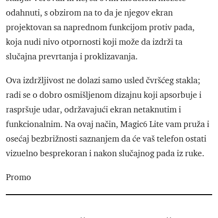
odahnuti, s obzirom na to da je njegov ekran
projektovan sa naprednom funkcijom protiv pada,
koja nudi nivo otpornosti koji može da izdrži ta
slučajna prevrtanja i proklizavanja.
Ova izdržljivost ne dolazi samo usled čvršćeg stakla;
radi se o dobro osmišljenom dizajnu koji apsorbuje i
raspršuje udar, održavajući ekran netaknutim i
funkcionalnim. Na ovaj način, Magic6 Lite vam pruža i
osećaj bezbrižnosti saznanjem da će vaš telefon ostati
vizuelno besprekoran i nakon slučajnog pada iz ruke.
Promo