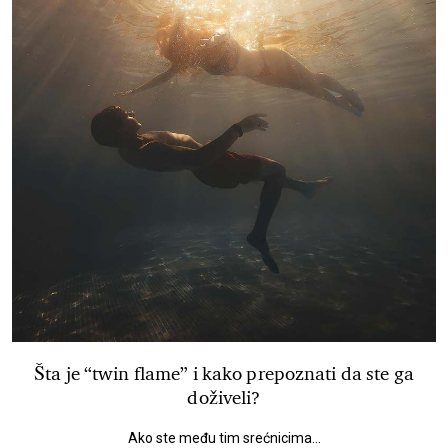
Šta je “twin flame” i kako prepoznati da ste ga
doživeli?
Ako ste među tim srećnicima...