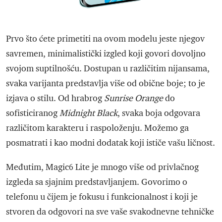
Prvo što ćete primetiti na ovom modelu jeste njegov
savremen, minimalistički izgled koji govori dovoljno
svojom suptilnošću. Dostupan u različitim nijansama,
svaka varijanta predstavlja više od obične boje; to je
izjava o stilu. Od hrabrog
Sunrise Orange
do
sofisticiranog
Midnight Black
, svaka boja odgovara
različitom karakteru i raspoloženju. Možemo ga
posmatrati i kao modni dodatak koji ističe vašu ličnost.
Međutim, Magic6 Lite je mnogo više od privlačnog
izgleda sa sjajnim predstavljanjem. Govorimo o
telefonu u čijem je fokusu i funkcionalnost i koji je
stvoren da odgovori na sve vaše svakodnevne tehničke