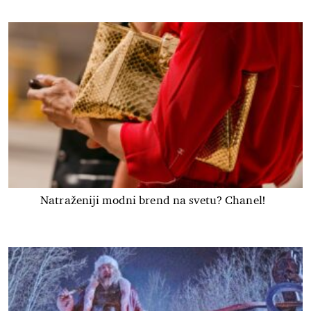
Natraženiji modni brend na svetu? Chanel!