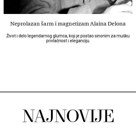
Neprolazan šarm i magnetizam Alaina Delona
Život i delo legendarnog glumca, koji je postao sinonim za mušku
privlačnost i eleganciju.
NAJNOVIJE