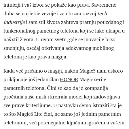
intuiciji i vaš izbor se pokaže kao pravi. Savremeno
doba se najčešće vezuje i za ubrzan razvoj
tech
industrije
i sam stil života zahteva pratnju pouzdanog i
funkcionalnog pametnog telefona koji se lako uklapa u
naš stil života. U ovom svetu, gde se inovacije brzo
smenjuju, osećaj otkrivanja adekvatnog mobilnog
telefona je kao prava magija.
Kada već pričamo o magiji, nakon Magic5 nam uskoro
priključuje još jedan član
HONOR
Magic serije
pametnih telefona. Čini se kao da je kompanija
pročitala naše misli i kreirala model koji zadovoljava
sve prave kriterijume. U nastavku ćemo istražiti šta je
to što Magic6 Lite čini, ne samo još jednim pametnim
telefonom, već potencijalno ključnim igračem u vašem