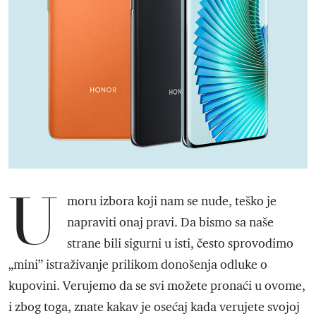
U
moru izbora koji nam se nude, teško je
napraviti onaj pravi. Da bismo sa naše
strane bili sigurni u isti, često sprovodimo
„mini” istraživanje prilikom donošenja odluke o
kupovini. Verujemo da se svi možete pronaći u ovome,
i zbog toga, znate kakav je osećaj kada verujete svojoj