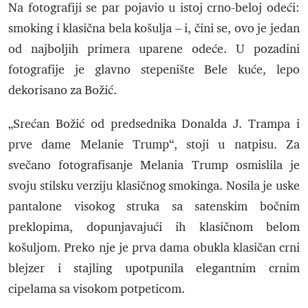
Na fotografiji se par pojavio u istoj crno-beloj odeći:
smoking i klasična bela košulja – i, čini se, ovo je jedan
od najboljih primera uparene odeće. U pozadini
fotografije je glavno stepenište Bele kuće, lepo
dekorisano za Božić.
„Srećan Božić od predsednika Donalda J. Trampa i
prve dame Melanie Trump“, stoji u natpisu. Za
svečano fotografisanje Melania Trump osmislila je
svoju stilsku verziju klasičnog smokinga. Nosila je uske
pantalone visokog struka sa satenskim bočnim
preklopima, dopunjavajući ih klasičnom belom
košuljom. Preko nje je prva dama obukla klasičan crni
blejzer i stajling upotpunila elegantnim crnim
cipelama sa visokom potpeticom.