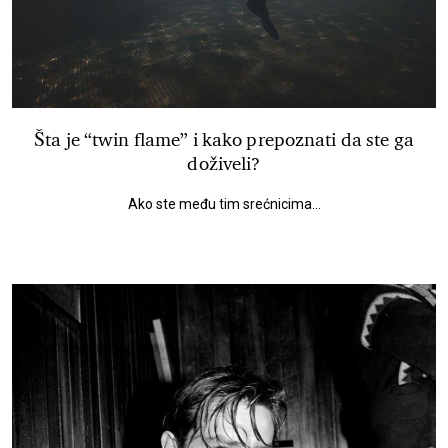
Šta je “twin flame” i kako prepoznati da ste ga
doživeli?
Ako ste među tim srećnicima...