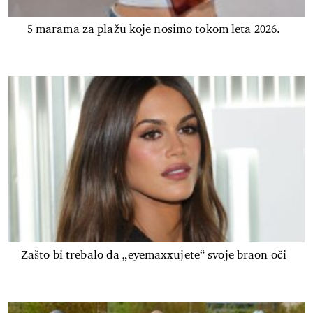
5 marama za plažu koje nosimo tokom leta 2026.
Zašto bi trebalo da „eyemaxxujete“ svoje braon oči