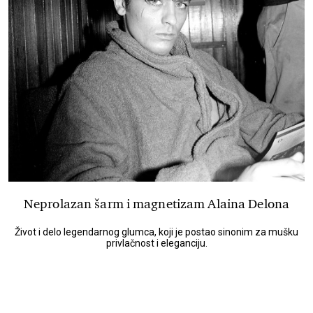
Neprolazan šarm i magnetizam Alaina Delona
Život i delo legendarnog glumca, koji je postao sinonim za mušku
privlačnost i eleganciju.