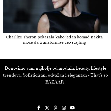
Charlize Theron pokazala kako jedan komad nakita
može da transformiše ceo stajling
Donosimo vam najbolje od modnih, beauty, lifestyle
trendova. Sofisticiran, odvažan i elegantan - That’s so
BAZAAR!