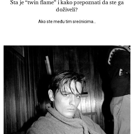
Šta je “twin flame” i kako prepoznati da ste ga
doživeli?
Ako ste među tim srećnicima...