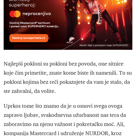
Najlepši pokloni su pokloni bez povoda, one sitnice
koje čim primetite, znate kome biste ih namenili. To su
pokloni kojima bez reči pokazujete da vam je stalo, da
ste zahvalni, da volite.
Uprkos tome što znamo da je u osnovi svega ovoga
zapravo ljubav, svakodnevna užurbanost nas tera da
zaboravimo na njenu važnost i pokretačku moć. Ali,
kompanija Mastercard i udruženje NURDOR, kroz