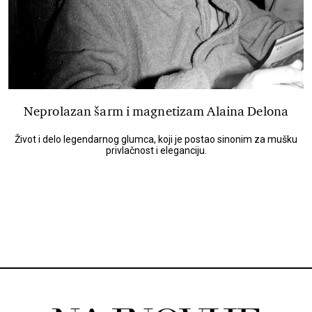
Neprolazan šarm i magnetizam Alaina Delona
Život i delo legendarnog glumca, koji je postao sinonim za mušku
privlačnost i eleganciju.