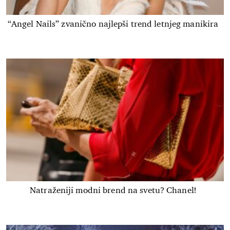
“Angel Nails” zvanično najlepši trend letnjeg manikira
Natraženiji modni brend na svetu? Chanel!