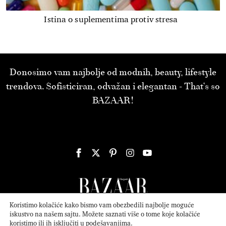
Istina o suplementima protiv stresa
Donosimo vam najbolje od modnih, beauty, lifestyle
trendova. Sofisticiran, odvažan i elegantan - That’s so
BAZAAR!
Koristimo kolačiće kako bismo vam obezbedili najbolje moguće
iskustvo na našem sajtu. Možete saznati više o tome koje kolačiće
koristimo ili ih isključiti u
podešavanjima
.