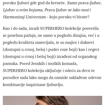
poruku ljubavi gde god da krenete.
Samo prava ljubav,
Ljubav u svim bojama, Prava ljubav se lako nosi
i
Harmonizuj Univerzum
– koju poruku vi birate?
Kao i do sada, izradi SUPERHERO kolekcije posvetila
se posebna pažnja, ne samo u pogledu dizajna, već i u
pogledu kvaliteta materijala, te su majice i duksevi
(dostupni u crnoj, beloj i puder roze boji) kao i cegeri
(dostupni u crnoj i beloj boji) izrađeni od organskog
pamuka. Pored ženskih i muških komada,
SUPERHERO kolekcija uključuje i odeću za decu te
porodice sada lako mogu da osmisle usklađene odevne
kombinacije inspirisane ljubavlju.