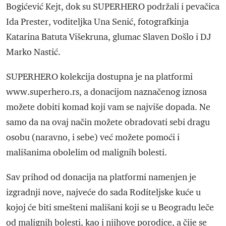
Bogićević Kejt, dok su SUPERHERO podržali i pevačica
Ida Prester, voditeljka Una Senić, fotografkinja
Katarina Batuta Višekruna, glumac Slaven Došlo i DJ
Marko Nastić.
SUPERHERO kolekcija dostupna je na platformi
www.superhero.rs, a donacijom naznačenog iznosa
možete dobiti komad koji vam se najviše dopada. Ne
samo da na ovaj način možete obradovati sebi dragu
osobu (naravno, i sebe) već možete pomoći i
mališanima obolelim od malignih bolesti.
Sav prihod od donacija na platformi namenjen je
izgradnji nove, najveće do sada Roditeljske kuće u
kojoj će biti smešteni mališani koji se u Beogradu leče
od malignih bolesti, kao i njihove porodice, a čije se