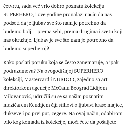
četvrtu, sada već vrlo dobro poznatu kolekciju
SUPERHERO, i ove godine pronalazi način da nas
podseti da je ljubav sve što nam je potrebno da
budemo bolji – prema sebi, prema drugima i svetu koji
nas okružuje. Ljubav je sve što nam je potrebno da
budemo superheroji!
Kako poslati poruku koja se često zanemaruje, a ipak
podrazumeva? Na ovogodišnjoj SUPERHERO
kolekciji, Mastercard i NURDOR, zajedno sa art
direktorkom agencije McCann Beograd Lidijom
Milovanović, udružili su se sa našim poznatim
muzičarem Kendijem čiji stihovi o ljubavi krase majice,
dukseve i po prvi put, cegere. Na ovaj način, odabirom
bilo kog komada iz kolekcije, moći ćete da pošaljete