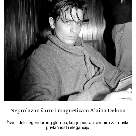
Neprolazan šarm i magnetizam Alaina Delona
Život i delo legendarnog glumca, koji je postao sinonim za mušku
privlačnost i eleganciju.