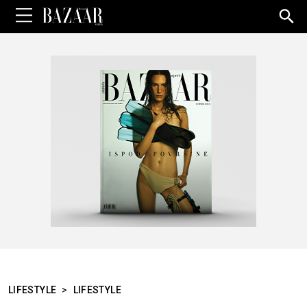
Sea
for:
LIFESTYLE
>
LIFESTYLE