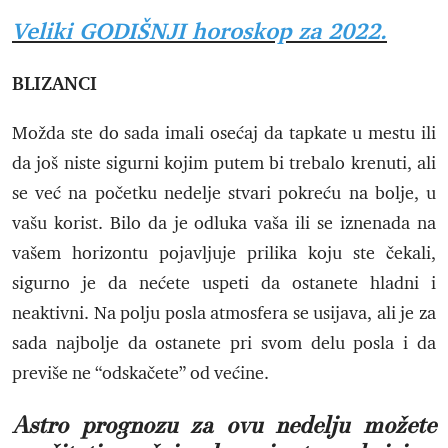
Veliki GODIŠNJI horoskop za 2022.
BLIZANCI
Možda ste do sada imali osećaj da tapkate u mestu ili
da još niste sigurni kojim putem bi trebalo krenuti, ali
se već na početku nedelje stvari pokreću na bolje, u
vašu korist. Bilo da je odluka vaša ili se iznenada na
vašem horizontu pojavljuje prilika koju ste čekali,
sigurno je da nećete uspeti da ostanete hladni i
neaktivni. Na polju posla atmosfera se usijava, ali je za
sada najbolje da ostanete pri svom delu posla i da
previše ne “odskačete” od većine.
Astro prognozu za ovu nedelju možete