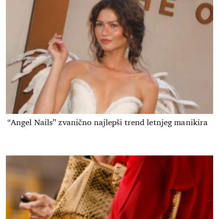
“Angel Nails” zvanično najlepši trend letnjeg manikira