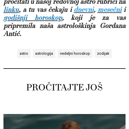
pročitati u našoj redovnoj astro rubrici na
linku
,
a tu vas čekaju i
dnevni
,
mesečni
i
godišnji horoskop
,
koji je za vas
pripremila naša astrološkinja Gordana
Antić.
astro
astrologija
nedeljni horoskop
zodijak
PROČITAJTE JOŠ