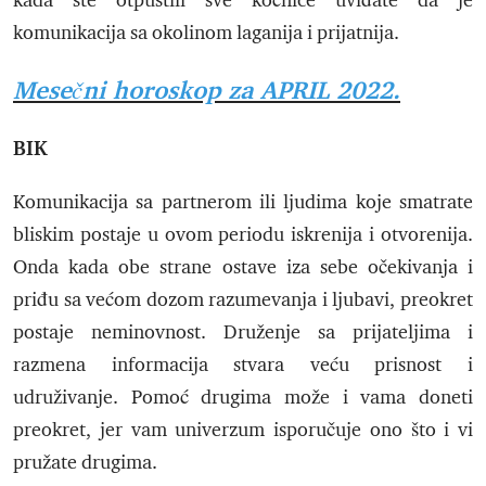
kada ste otpustili sve kočnice uviđate da je
komunikacija sa okolinom laganija i prijatnija.
Mesečni horoskop za APRIL 2022.
BIK
Komunikacija sa partnerom ili ljudima koje smatrate
bliskim postaje u ovom periodu iskrenija i otvorenija.
Onda kada obe strane ostave iza sebe očekivanja i
priđu sa većom dozom razumevanja i ljubavi, preokret
postaje neminovnost. Druženje sa prijateljima i
razmena informacija stvara veću prisnost i
udruživanje. Pomoć drugima može i vama doneti
preokret, jer vam univerzum isporučuje ono što i vi
pružate drugima.