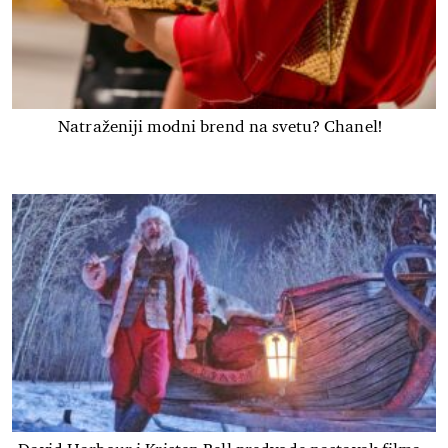
Natraženiji modni brend na svetu? Chanel!