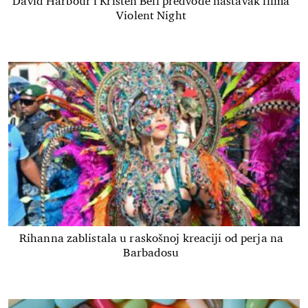
David Harbour i Kristen Bell predvode nastavak filma
Violent Night
Rihanna zablistala u raskošnoj kreaciji od perja na
Barbadosu