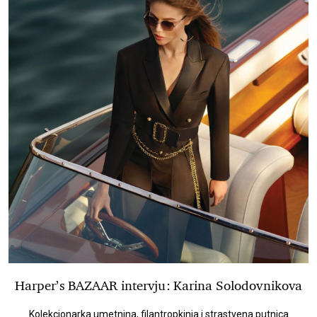
Harper’s BAZAAR intervju: Karina Solodovnikova
Kolekcionarka umetnina, filantropkinja i strastvena putnica