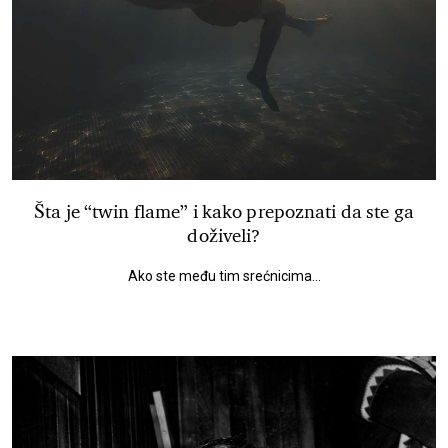
Šta je “twin flame” i kako prepoznati da ste ga
doživeli?
Ako ste među tim srećnicima...