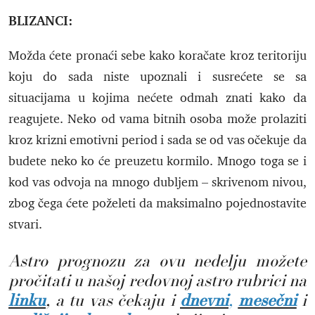
BLIZANCI:
Možda ćete pronaći sebe kako koračate kroz teritoriju
koju do sada niste upoznali i susrećete se sa
situacijama u kojima nećete odmah znati kako da
reagujete. Neko od vama bitnih osoba može prolaziti
kroz krizni emotivni period i sada se od vas očekuje da
budete neko ko će preuzetu kormilo. Mnogo toga se i
kod vas odvoja na mnogo dubljem – skrivenom nivou,
zbog čega ćete poželeti da maksimalno pojednostavite
stvari.
Astro prognozu za ovu nedelju možete
pročitati u našoj redovnoj astro rubrici na
linku
,
a tu vas čekaju i
dnevni
,
mesečni
i