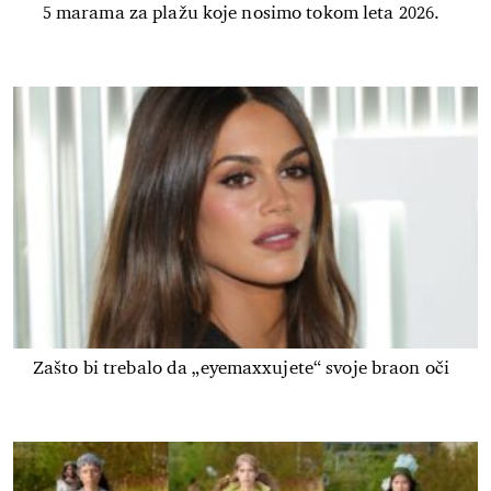
5 marama za plažu koje nosimo tokom leta 2026.
Zašto bi trebalo da „eyemaxxujete“ svoje braon oči