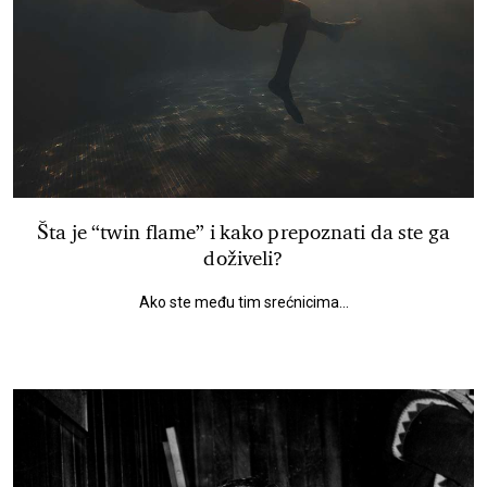
Šta je “twin flame” i kako prepoznati da ste ga
doživeli?
Ako ste među tim srećnicima...