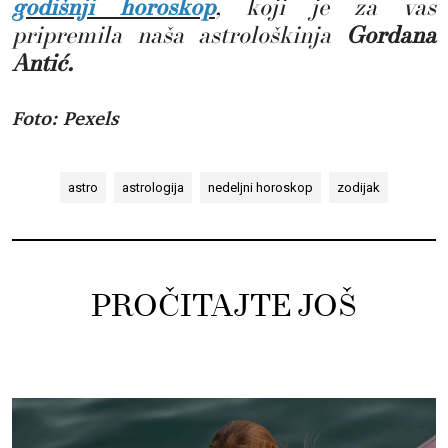
godišnji horoskop
,
koji je za vas
pripremila naša astrološkinja
Gordana
Antić.
Foto: Pexels
astro
astrologija
nedeljni horoskop
zodijak
PROČITAJTE JOŠ