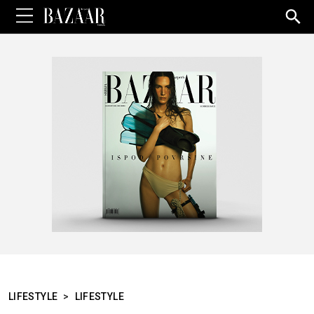
Sea
for:
LIFESTYLE
>
LIFESTYLE