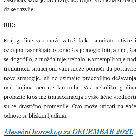
zaključak sada je preuranjeno. Dajte vremena situaciji
da se razvije.
BIK:
Kraj godine vas može zateći kako sumirate utiske i
ozbiljno razmišljate o tome šta je moglo biti, a nije, šta
se dogodilo, a možda nije trebalo. Kontempliranje nad
trenutnom situacijom vam može pomoći da postavite
nove strategije, ali ne uzimajte preozbiljno dešavanja
nad kojima nemate kontrolu. Već nekoliko godina
prolazite kroz niz transformacija i vaše lične vrednosti
su se drastično promenile. Ovo može uticati na vaše
odnose sa bliskim ljudima.
Mesečni horoskop za DECEMBAR 2021.