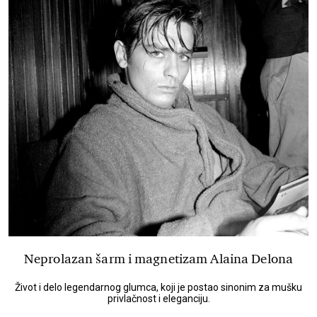
Neprolazan šarm i magnetizam Alaina Delona
Život i delo legendarnog glumca, koji je postao sinonim za mušku
privlačnost i eleganciju.