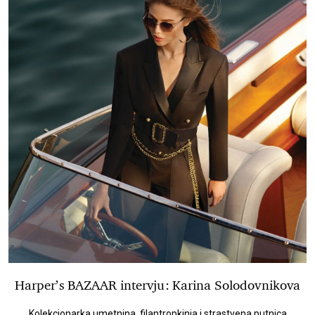
Harper’s BAZAAR intervju: Karina Solodovnikova
Kolekcionarka umetnina, filantropkinja i strastvena putnica