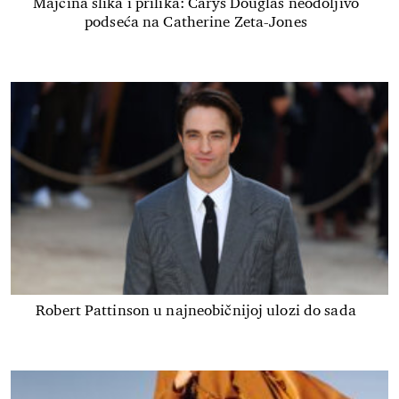
Majčina slika i prilika: Carys Douglas neodoljivo
podseća na Catherine Zeta-Jones
Robert Pattinson u najneobičnijoj ulozi do sada