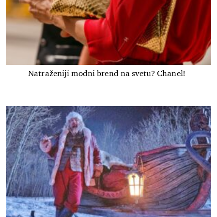
Natraženiji modni brend na svetu? Chanel!