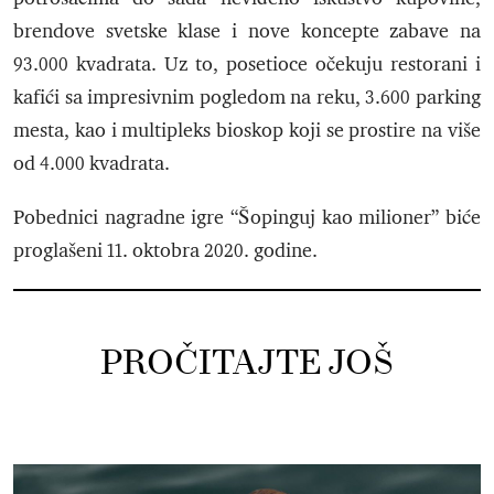
brendove svetske klase i nove koncepte zabave na
93.000 kvadrata. Uz to, posetioce očekuju restorani i
kafići sa impresivnim pogledom na reku, 3.600 parking
mesta, kao i multipleks bioskop koji se prostire na više
od 4.000 kvadrata.
Pobednici nagradne igre “Šopinguj kao milioner” biće
proglašeni 11. oktobra 2020. godine.
PROČITAJTE JOŠ