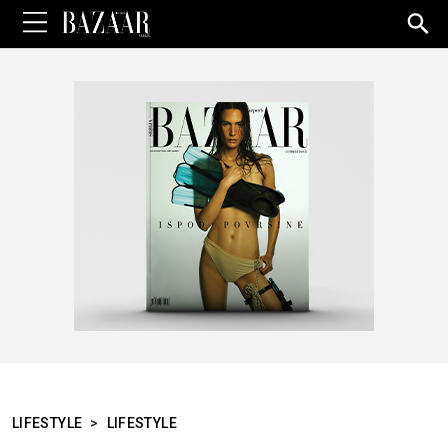
Sea
for:
LIFESTYLE
>
LIFESTYLE