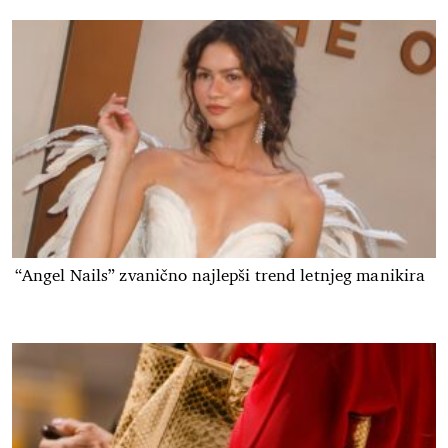
“Angel Nails” zvanično najlepši trend letnjeg manikira