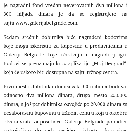
je nagradni fond vredan neverovatnih dva miliona i
300 hiljada dinara je da se registrujete na
sajtu
www.galerijabelgrade.com
.
Sedam srećnih dobitnika biće nagrađeni bodovima
koje mogu iskoristiti za kupovinu u prodavnicama u
Galeriji Belgrade koje učestvuju u nagradnoj igri.
Bodovi se preuzimaju kroz aplikaciju „Moj Beograd“,
koja će uskoro biti dostupna na sajtu tržnog centra.
Prvo mesto dobitniku donosi čak 100 miliona bodova,
odnosno dva miliona dinara, drugo mesto 200.000
dinara, a još pet dobitnika osvojiće po 20.000 dinara za
nezaboravnu kupovinu u tržnom centru koji u oktobru
otvara vrata za posetioce. Galerija Belgrade ponudiće
potrošačima do sada neviđeno iskustvo kupovine,