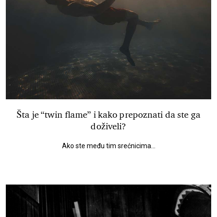
Šta je “twin flame” i kako prepoznati da ste ga
doživeli?
Ako ste među tim srećnicima...