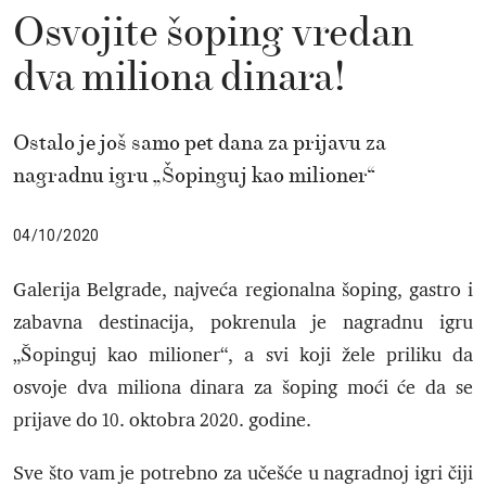
Osvojite šoping vredan
dva miliona dinara!
Ostalo je još samo pet dana za prijavu za
nagradnu igru „Šopinguj kao milioner“
04/10/2020
Galerija Belgrade, najveća regionalna šoping, gastro i
zabavna destinacija, pokrenula je nagradnu igru
„Šopinguj kao milioner“, a svi koji žele priliku da
osvoje dva miliona dinara za šoping moći će da se
prijave do 10. oktobra 2020. godine.
Sve što vam je potrebno za učešće u nagradnoj igri čiji