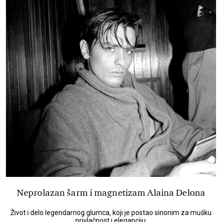
Neprolazan šarm i magnetizam Alaina Delona
Život i delo legendarnog glumca, koji je postao sinonim za mušku
privlačnost i eleganciju.