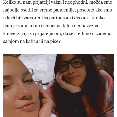
Koliko su nam prijatelji važni i neophodni, možda smo
najbolje osetili za vreme pandemije, posebno ako smo
u kući bili zatvoreni sa partnerom i decom – koliko
nam je samo u tim trenucima falila neobavezna
konverzacija sa prijateljicom, da se sredimo i izađemo
sa njom na kaficu ili na piće?