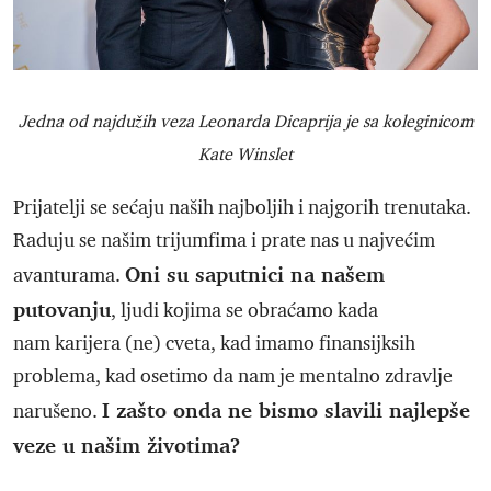
Jedna od najdužih veza Leonarda Dicaprija je sa koleginicom
Kate Winslet
Prijatelji se sećaju naših najboljih i najgorih trenutaka.
Raduju se našim trijumfima i prate nas u najvećim
Oni su saputnici na našem
avanturama.
putovanju
, ljudi kojima se obraćamo kada
nam karijera (ne) cveta, kad imamo finansijksih
problema, kad osetimo da nam je mentalno zdravlje
I zašto onda ne bismo slavili najlepše
narušeno.
veze u našim životima?