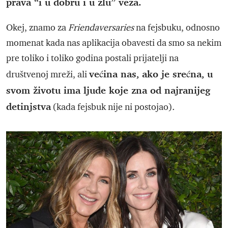
prava “i u dobru i u zlu” veza.
Okej, znamo za
Friendaversaries
na fejsbuku, odnosno
momenat kada nas aplikacija obavesti da smo sa nekim
pre toliko i toliko godina postali prijatelji na
većina nas, ako je srećna, u
društvenoj mreži, ali
svom životu ima ljude koje zna od najranijeg
detinjstva
(kada fejsbuk nije ni postojao)
.