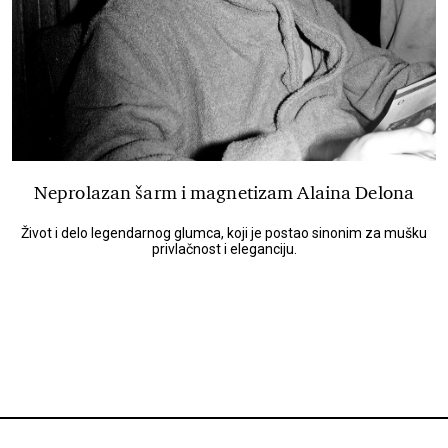
Neprolazan šarm i magnetizam Alaina Delona
Život i delo legendarnog glumca, koji je postao sinonim za mušku
privlačnost i eleganciju.