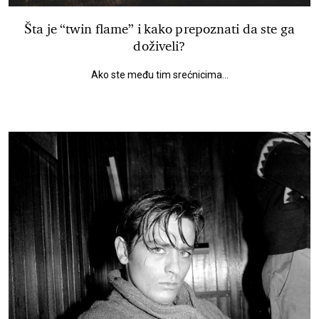
Šta je “twin flame” i kako prepoznati da ste ga
doživeli?
Ako ste među tim srećnicima...