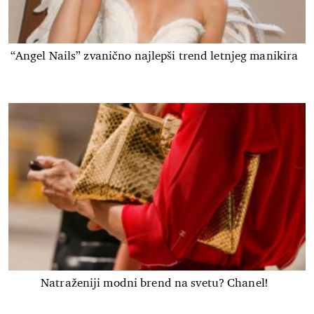
“Angel Nails” zvanično najlepši trend letnjeg manikira
Natraženiji modni brend na svetu? Chanel!