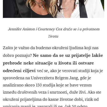
Jennifer Aniston i Courteney Cox druže se i u privatnom
životu
Zašto je važno da budemo okruženi ljudima koji nas
Ne samo da se uz prijatelje lakše
dobro poznaju?
prebrode neke situacije u životu ili ostvare
određeni ciljevi
već se, ako je verovati studiji koja je
sprovedena na Univerzitetu Brigem Jang, gde je
analizirano skoro 150 studija koje se bave vezom
između društvenih veza i smrtnosti, duže živi. Ako ste
okruženi prijateljima do kasne životne dobi, rizik od
umiranja manji je, verovali ili ne, čak 50 odsto.