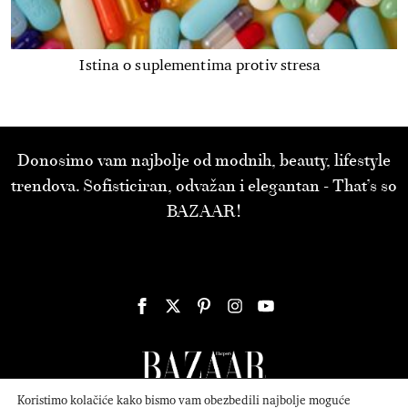
Istina o suplementima protiv stresa
Donosimo vam najbolje od modnih, beauty, lifestyle
trendova. Sofisticiran, odvažan i elegantan - That’s so
BAZAAR!
Koristimo kolačiće kako bismo vam obezbedili najbolje moguće