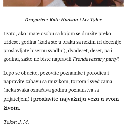
Drugarice: Kate Hudson i Liv Tyler
I zato, ako imate osobu sa kojom se družite preko
trideset godina (kada ste u braku sa nekim tri decenije
proslavljate bisernu svadbu), dvadeset, deset, pa i
godinu, zašto ne biste napravili
Frendaversary party
?
Lepo se obucite, pozovite poznanike i porodicu i
napravite zabavu sa muzikom, tortom i svećicama
(neka svaka označava godinu poznanstva sa
proslavite najvažniju vezu u svom
prijateljem) i
životu
.
Tekst: J. M.