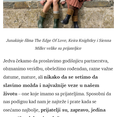
Junakinje filma The Edge Of Love, Keira Knightley i Sienna
Miller velike su prijateljice
Jedva čekamo da proslavimo godišnjicu partnerstva,
obznanimo veridbu, obeležimo rođendan, razne važne
nikako da se setimo da
datume, mature, ali
slavimo možda i najvažnije veze u našem
životu
– one koje imamo sa prijateljima. Sposobni da
nas podignu kad nam je najteže i prate kada se
prijatelji su, zapravo, jedina
osećamo najbolje,