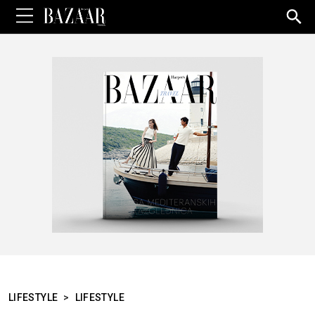
Sea
for:
LIFESTYLE
>
LIFESTYLE