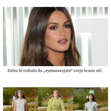
Zašto bi trebalo da „eyemaxxujete“ svoje braon oči