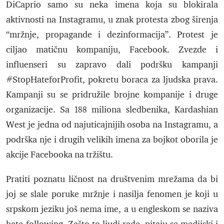
DiCaprio samo su neka imena koja su blokirala
aktivnosti na Instagramu, u znak protesta zbog širenja
“mržnje, propagande i dezinformacija”. Protest je
ciljao matičnu kompaniju, Facebook. Zvezde i
influenseri su zapravo dali podršku kampanji
#StopHateforProfit, pokretu boraca za ljudska prava.
Kampanji su se pridružile brojne kompanije i druge
organizacije. Sa 188 miliona sledbenika, Kardashian
West je jedna od najuticajnijih osoba na Instagramu, a
podrška nje i drugih velikih imena za bojkot oborila je
akcije Facebooka na tržištu.
Pratiti poznatu ličnost na društvenim mrežama da bi
joj se slale poruke mržnje i nasilja fenomen je koji u
srpskom jeziku još nema ime, a u engleskom se naziva