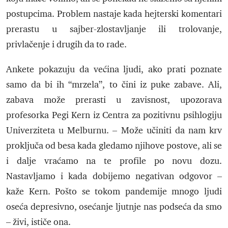
postupcima. Problem nastaje kada hejterski komentari
prerastu u sajber-zlostavljanje ili trolovanje,
privlačenje i drugih da to rade.
Ankete pokazuju da većina ljudi, ako prati poznate
samo da bi ih “mrzela”, to čini iz puke zabave. Ali,
zabava može prerasti u zavisnost, upozorava
profesorka Pegi Kern iz Centra za pozitivnu psihlogiju
Univerziteta u Melburnu. – Može učiniti da nam krv
proključa od besa kada gledamo njihove postove, ali se
i dalje vraćamo na te profile po novu dozu.
Nastavljamo i kada dobijemo negativan odgovor –
kaže Kern. Pošto se tokom pandemije mnogo ljudi
oseća depresivno, osećanje ljutnje nas podseća da smo
– živi, ističe ona.