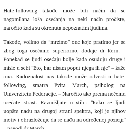
Hate-following takođe može biti način da se
nagomilana loša osećanja na neki način pročiste,
naročito kada su okrenuta nepoznatim ljudima.
Takođe, volimo da “mrzimo” one koje pratimo jer se
zbog toga osećamo superiorno, dodaje dr Kern. –
Ponekad se ljudi osećaju bolje kada osuđuju druge i
misle u sebi “Eto, bar nisam poput njega ili nje“ – kaže
ona. Radoznalost nas takođe može odvesti u hate-
following, smatra Evita March, psiholog na
Univerzitetu Federacije. – Naročito ako prema nečemu
osećate strast. Razmišljate u stilu: “Kako se ljudi
uopšte nađu na drugoj strani spektra, koji je njihov
motiv i obrazloženje da se nađu na određenoj poziciji”
– navodi dr March.