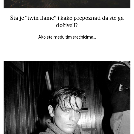
Šta je “twin flame” i kako prepoznati da ste ga
doživeli?
Ako ste među tim srećnicima...