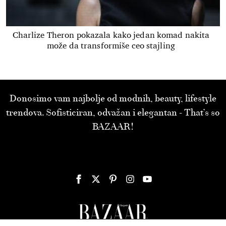
Charlize Theron pokazala kako jedan komad nakita
može da transformiše ceo stajling
Donosimo vam najbolje od modnih, beauty, lifestyle
trendova. Sofisticiran, odvažan i elegantan - That’s so
BAZAAR!