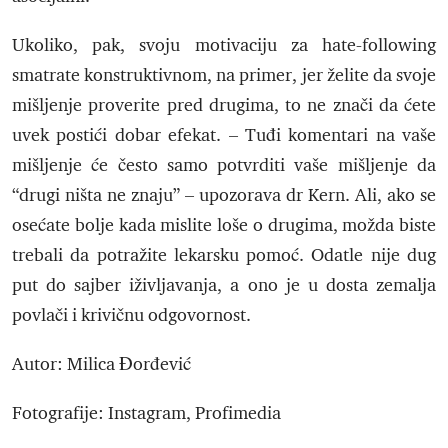
Ukoliko, pak, svoju motivaciju za hate-following
smatrate konstruktivnom, na primer, jer želite da svoje
mišljenje proverite pred drugima, to ne znači da ćete
uvek postići dobar efekat. – Tuđi komentari na vaše
mišljenje će često samo potvrditi vaše mišljenje da
“drugi ništa ne znaju” – upozorava dr Kern. Ali, ako se
osećate bolje kada mislite loše o drugima, možda biste
trebali da potražite lekarsku pomoć. Odatle nije dug
put do sajber iživljavanja, a ono je u dosta zemalja
povlači i krivičnu odgovornost.
Autor: Milica Đorđević
Fotografije: Instagram, Profimedia