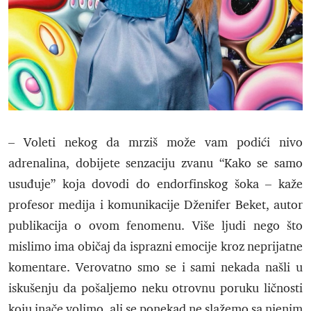
– Voleti nekog da mrziš može vam podići nivo
adrenalina, dobijete senzaciju zvanu “Kako se samo
usuđuje” koja dovodi do endorfinskog šoka – kaže
profesor medija i komunikacije Dženifer Beket, autor
publikacija o ovom fenomenu. Više ljudi nego što
mislimo ima običaj da isprazni emocije kroz neprijatne
komentare. Verovatno smo se i sami nekada našli u
iskušenju da pošaljemo neku otrovnu poruku ličnosti
koju inače volimo, ali se ponekad ne slažemo sa njenim