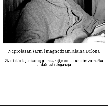
Neprolazan šarm i magnetizam Alaina Delona
Život i delo legendarnog glumca, koji je postao sinonim za mušku
privlačnost i eleganciju.