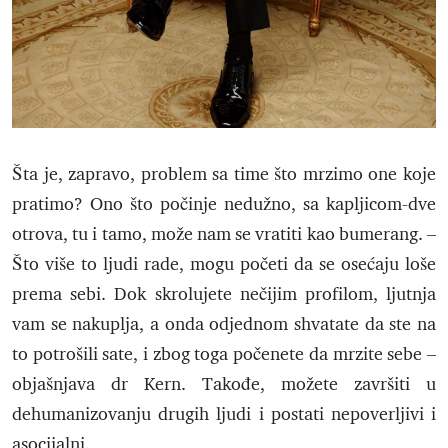
Šta je, zapravo, problem sa time što mrzimo one koje
pratimo? Ono što počinje nedužno, sa kapljicom-dve
otrova, tu i tamo, može nam se vratiti kao bumerang. –
Što više to ljudi rade, mogu početi da se osećaju loše
prema sebi. Dok skrolujete nečijim profilom, ljutnja
vam se nakuplja, a onda odjednom shvatate da ste na
to potrošili sate, i zbog toga počenete da mrzite sebe –
objašnjava dr Kern. Takođe, možete završiti u
dehumanizovanju drugih ljudi i postati nepoverljivi i
asocijalni.