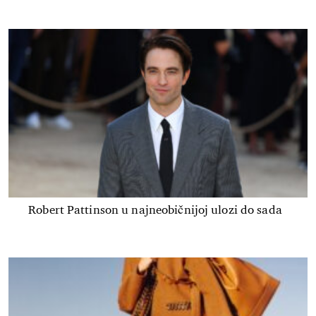
Robert Pattinson u najneobičnijoj ulozi do sada