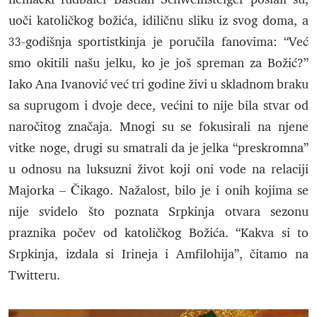
uoči katoličkog božića, idiličnu sliku iz svog doma, a
33-godišnja sportistkinja je poručila fanovima: “Već
smo okitili našu jelku, ko je još spreman za Božić?”
Iako Ana Ivanović već tri godine živi u skladnom braku
sa suprugom i dvoje dece, većini to nije bila stvar od
naročitog značaja. Mnogi su se fokusirali na njene
vitke noge, drugi su smatrali da je jelka “preskromna”
u odnosu na luksuzni život koji oni vode na relaciji
Majorka – Čikago. Nažalost, bilo je i onih kojima se
nije svidelo što poznata Srpkinja otvara sezonu
praznika počev od katoličkog Božića. “Kakva si to
Srpkinja, izdala si Irineja i Amfilohija”, čitamo na
Twitteru.