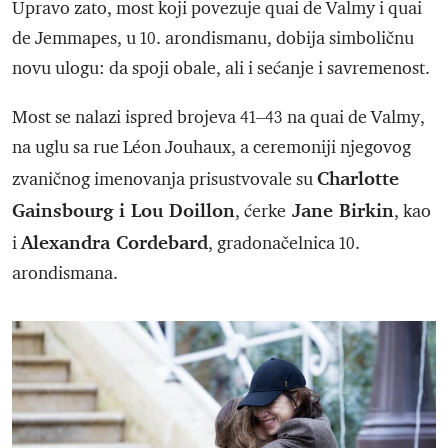
Upravo zato, most koji povezuje quai de Valmy i quai
de Jemmapes, u 10. arondismanu, dobija simboličnu
novu ulogu: da spoji obale, ali i sećanje i savremenost.
Most se nalazi ispred brojeva 41–43 na quai de Valmy,
na uglu sa rue Léon Jouhaux, a ceremoniji njegovog
Charlotte
zvaničnog imenovanja prisustvovale su
Gainsbourg i Lou Doillon
Jane Birkin
, ćerke
, kao
Alexandra Cordebard
i
, gradonačelnica 10.
arondismana.