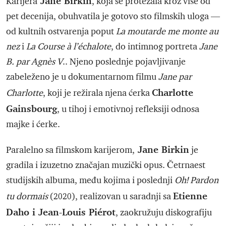
Jane Birkin
Karijera
, koja se protezala kroz više od
pet decenija, obuhvatila je gotovo sto filmskih uloga —
od kultnih ostvarenja poput
La moutarde me monte au
nez
i
La Course à l’échalote
, do intimnog portreta
Jane
B. par Agnès V
.. Njeno poslednje pojavljivanje
zabeleženo je u dokumentarnom filmu
Jane par
Charlotte
Charlotte
, koji je režirala njena ćerka
Gainsbourg
, u tihoj i emotivnoj refleksiji odnosa
majke i ćerke.
Jane Birkin
Paralelno sa filmskom karijerom,
je
gradila i izuzetno značajan muzički opus. Četrnaest
studijskih albuma, među kojima i poslednji
Oh! Pardon
Etienne
tu dormais
(2020), realizovan u saradnji sa
Daho i Jean-Louis Piérot
, zaokružuju diskografiju