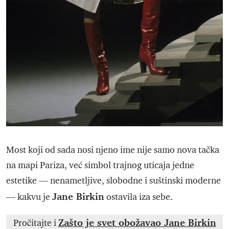
Most koji od sada nosi njeno ime nije samo nova tačka
na mapi Pariza, već simbol trajnog uticaja jedne
estetike — nenametljive, slobodne i suštinski moderne
Jane Birkin
— kakvu je
ostavila iza sebe.
Zašto je svet obožavao Jane Birkin
Pročitajte i