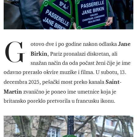
G
Jane
otovo dve i po godine nakon odlaska
Birkin
, Pariz pronalazi diskretan, ali
snažan način da oda počast ženi čije je ime
odavno preraslo okvire muzike i filma. U subotu, 13.
Saint-
decembra 2025, pešački most preko kanala
Martin
zvanično je poneo ime umetnice koja je
britansko poreklo pretvorila u francusku ikonu.