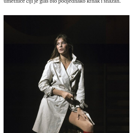
umetnice čiji je glas bio podjednako krhak i snažan.