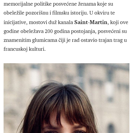
memorijalne politike posvećene ženama koje su
obeležile pozorišnu i filmsku istoriju. U okviru te
Saint-Martin
inicijative, mostovi duž kanala
, koji ove
godine obeležava 200 godina postojanja, posvećeni su
znamenitim glumicama čiji je rad ostavio trajan trag u
francuskoj kulturi.