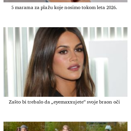
5 marama za plažu koje nosimo tokom leta 2026.
Zašto bi trebalo da „eyemaxxujete“ svoje braon oči