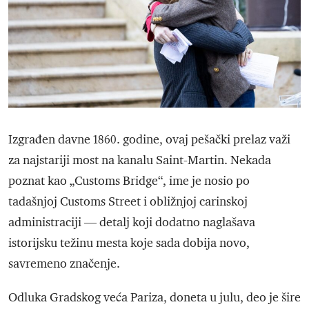
Izgrađen davne 1860. godine, ovaj pešački prelaz važi
za najstariji most na kanalu Saint-Martin. Nekada
poznat kao „Customs Bridge“, ime je nosio po
tadašnjoj Customs Street i obližnjoj carinskoj
administraciji — detalj koji dodatno naglašava
istorijsku težinu mesta koje sada dobija novo,
savremeno značenje.
Odluka Gradskog veća Pariza, doneta u julu, deo je šire