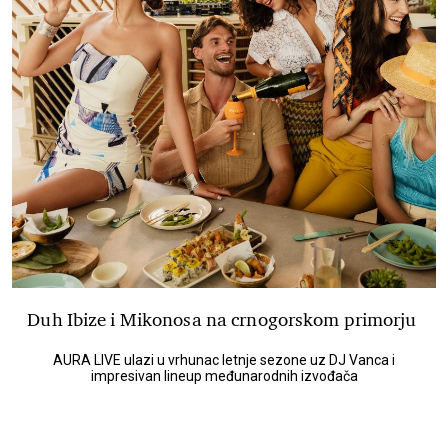
Duh Ibize i Mikonosa na crnogorskom primorju
AURA LIVE ulazi u vrhunac letnje sezone uz DJ Vanca i
impresivan lineup međunarodnih izvođača