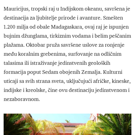
Mauricijus, tropski raj u Indijskom okeanu, savršena je
destinacija za ljubitelje prirode i avanture. Smešten
1.200 milja od obale Madagaskara, ovaj raj je ispunjen
bujnim džunglama, tirkiznim vodama i belim peščanim
plažama. Oktobar pruža savršene uslove za ronjenje
među koralnim grebenima, surfovanje na odličnim
talasima ili istraživanje jedinstvenih geoloških
formacija poput Sedam obojenih Zemalja. Kulturni
uticaji sa svih strana sveta, uključujući afričke, kineske,
indijske i kreolske, čine ovu destinaciju jedinstvenom i
nezaboravnom.