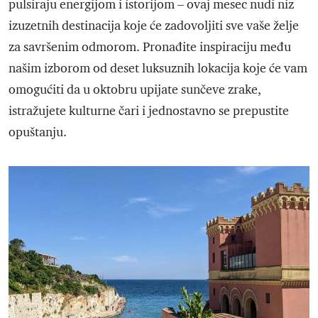
pulsiraju energijom i istorijom – ovaj mesec nudi niz
izuzetnih destinacija koje će zadovoljiti sve vaše želje
za savršenim odmorom. Pronađite inspiraciju među
našim izborom od deset luksuznih lokacija koje će vam
omogućiti da u oktobru upijate sunčeve zrake,
istražujete kulturne čari i jednostavno se prepustite
opuštanju.