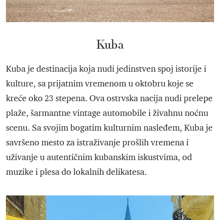
Kuba
Kuba je destinacija koja nudi jedinstven spoj istorije i
kulture, sa prijatnim vremenom u oktobru koje se
kreće oko 23 stepena. Ova ostrvska nacija nudi prelepe
plaže, šarmantne vintage automobile i živahnu noćnu
scenu. Sa svojim bogatim kulturnim nasleđem, Kuba je
savršeno mesto za istraživanje prošlih vremena i
uživanje u autentičnim kubanskim iskustvima, od
muzike i plesa do lokalnih delikatesa.