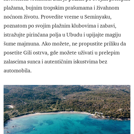
plažama, bujnim tropskim prašumama i živahnom
noćnom životu. Provedite vreme u Seminyaku,
poznatom po svojim plažnim klubovima i zabavi,
istražujte pirinčana polja u Ubudu i upijajte magiju
šume majmuna. Ako možete, ne propustite priliku da
posetite Gili ostrva, gde možete uživati u prelepim
zalascima sunca i autentičnim iskustvima bez
automobila.