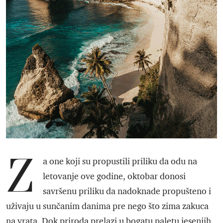
Z
a one koji su propustili priliku da odu na
letovanje ove godine, oktobar donosi
savršenu priliku da nadoknade propušteno i
uživaju u sunčanim danima pre nego što zima zakuca
na vrata. Dok priroda prelazi u bogatu paletu jesenjih