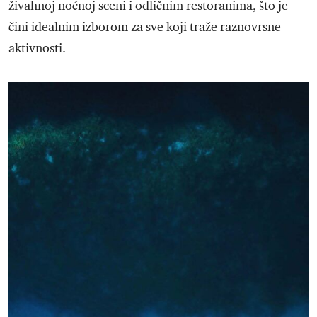
živahnoj noćnoj sceni i odličnim restoranima, što je
čini idealnim izborom za sve koji traže raznovrsne
aktivnosti.