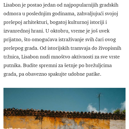
Lisabon je postao jedan od najpopularnijih gradskih
odmora u poslednjim godinama, zahvaljujući svojoj
prelepoj arhitekturi, bogatoj kulturnoj istoriji i
izvanrednoj hrani. U oktobru, vreme je još uvek
prijatno, što omogućava istraživanje svih čari ovog
prelepog grada. Od istorijskih tramvaja do živopisnih
tržnica, Lisabon nudi mnoštvo aktivnosti za sve vrste
putnika. Budite spremni za šetnje po brežuljcima
grada, pa obavezno spakujte udobne patike.