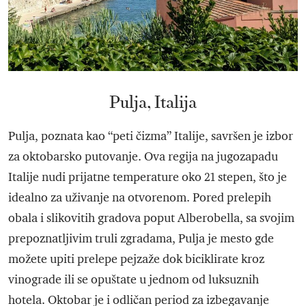
Pulja, Italija
Pulja, poznata kao “peti čizma” Italije, savršen je izbor
za oktobarsko putovanje. Ova regija na jugozapadu
Italije nudi prijatne temperature oko 21 stepen, što je
idealno za uživanje na otvorenom. Pored prelepih
obala i slikovitih gradova poput Alberobella, sa svojim
prepoznatljivim truli zgradama, Pulja je mesto gde
možete upiti prelepe pejzaže dok biciklirate kroz
vinograde ili se opuštate u jednom od luksuznih
hotela. Oktobar je i odličan period za izbegavanje