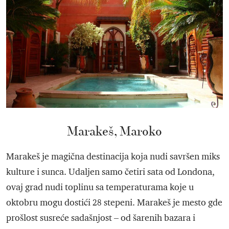
Marakeš, Maroko
Marakeš je magična destinacija koja nudi savršen miks
kulture i sunca. Udaljen samo četiri sata od Londona,
ovaj grad nudi toplinu sa temperaturama koje u
oktobru mogu dostići 28 stepeni. Marakeš je mesto gde
prošlost susreće sadašnjost – od šarenih bazara i