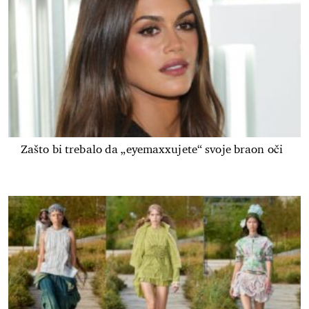
Zašto bi trebalo da „eyemaxxujete“ svoje braon oči