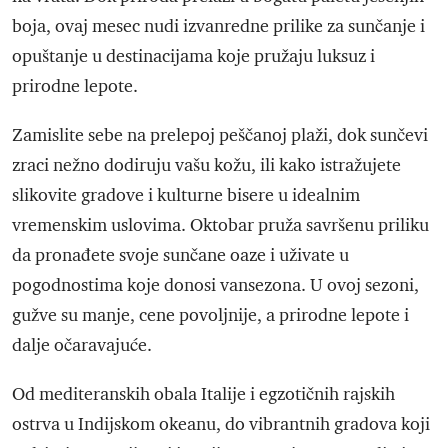
boja, ovaj mesec nudi izvanredne prilike za sunčanje i
opuštanje u destinacijama koje pružaju luksuz i
prirodne lepote.
Zamislite sebe na prelepoj peščanoj plaži, dok sunčevi
zraci nežno dodiruju vašu kožu, ili kako istražujete
slikovite gradove i kulturne bisere u idealnim
vremenskim uslovima. Oktobar pruža savršenu priliku
da pronađete svoje sunčane oaze i uživate u
pogodnostima koje donosi vansezona. U ovoj sezoni,
gužve su manje, cene povoljnije, a prirodne lepote i
dalje očaravajuće.
Od mediteranskih obala Italije i egzotičnih rajskih
ostrva u Indijskom okeanu, do vibrantnih gradova koji