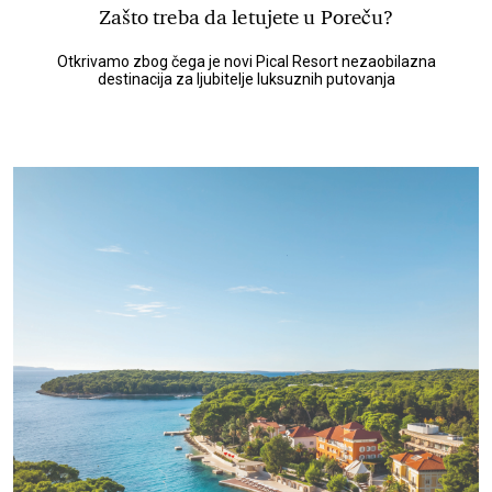
Zašto treba da letujete u Poreču?
Otkrivamo zbog čega je novi Pical Resort nezaobilazna
destinacija za ljubitelje luksuznih putovanja