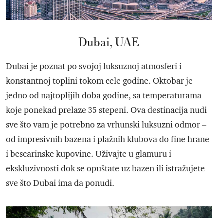
Dubai, UAE
Dubai je poznat po svojoj luksuznoj atmosferi i
konstantnoj toplini tokom cele godine. Oktobar je
jedno od najtoplijih doba godine, sa temperaturama
koje ponekad prelaze 35 stepeni. Ova destinacija nudi
sve što vam je potrebno za vrhunski luksuzni odmor –
od impresivnih bazena i plažnih klubova do fine hrane
i bescarinske kupovine. Uživajte u glamuru i
ekskluzivnosti dok se opuštate uz bazen ili istražujete
sve što Dubai ima da ponudi.