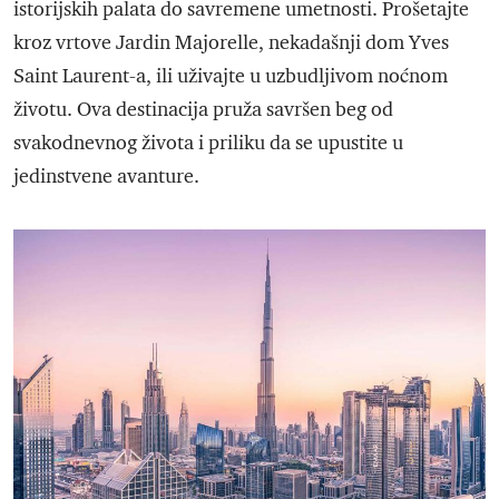
istorijskih palata do savremene umetnosti. Prošetajte
kroz vrtove Jardin Majorelle, nekadašnji dom Yves
Saint Laurent-a, ili uživajte u uzbudljivom noćnom
životu. Ova destinacija pruža savršen beg od
svakodnevnog života i priliku da se upustite u
jedinstvene avanture.