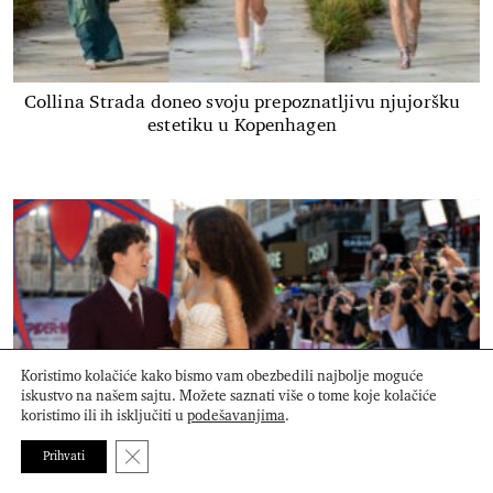
Collina Strada doneo svoju prepoznatljivu njujoršku
estetiku u Kopenhagen
Koristimo kolačiće kako bismo vam obezbedili najbolje moguće
iskustvo na našem sajtu. Možete saznati više o tome koje kolačiće
koristimo ili ih isključiti u
podešavanjima
.
Close GDPR Cookie Banner
Prihvati
Zendaya i Tom Holland proslavili brak intimnom