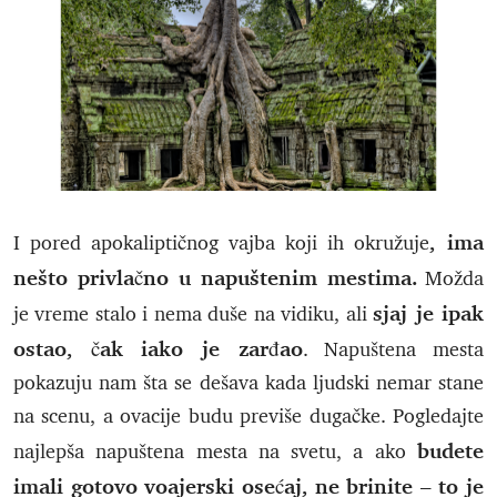
, ima
I pored apokaliptičnog vajba koji ih okružuje
nešto privlačno u napuštenim mestima.
Možda
sjaj je ipak
je vreme stalo i nema duše na vidiku, ali
ostao, čak iako je zarđao
. Napuštena mesta
pokazuju nam šta se dešava kada ljudski nemar stane
na scenu, a ovacije budu previše dugačke. Pogledajte
budete
najlepša napuštena mesta na svetu, a ako
imali gotovo voajerski osećaj, ne brinite – to je