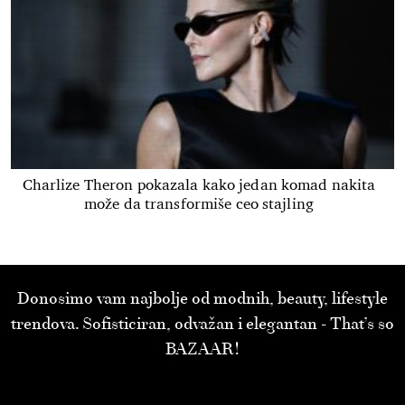
Charlize Theron pokazala kako jedan komad nakita
može da transformiše ceo stajling
Donosimo vam najbolje od modnih, beauty, lifestyle
trendova. Sofisticiran, odvažan i elegantan - That’s so
BAZAAR!