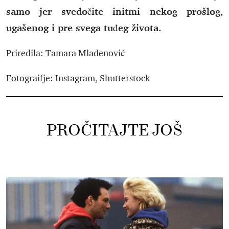
samo jer svedočite initmi nekog prošlog,
ugašenog i pre svega tuđeg života.
Priredila: Tamara Mladenović
Fotograifje: Instagram, Shutterstock
PROČITAJTE JOŠ