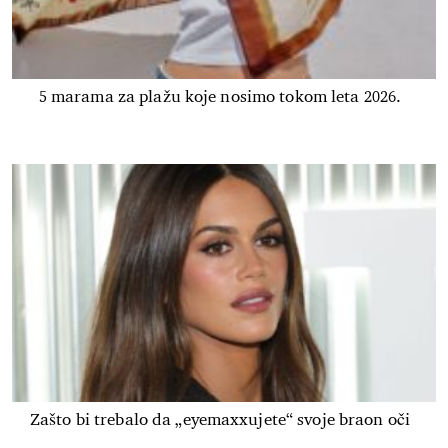
5 marama za plažu koje nosimo tokom leta 2026.
Zašto bi trebalo da „eyemaxxujete“ svoje braon oči