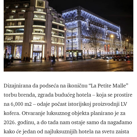
Dizajnirana da podseća na ikoničnu “La Petite Malle”
torbu brenda, zgrada budućeg hotela – koja se prostire
na 6,000 m2 – odaje počast istorijskoj proizvodnji LV
kofera. Otvaranje luksuznog objekta planirano je za
2026. godinu, a do tada nam ostaje samo da nagađamo
kako će jedan od najluksuznijih hotela na svetu zaista