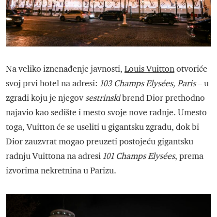
Na veliko iznenađenje javnosti,
Louis Vuitton
otvoriće
svoj prvi hotel na adresi:
103 Champs Elysées, Paris
– u
zgradi koju je njegov
sestrinski
brend Dior prethodno
najavio kao sedište i mesto svoje nove radnje. Umesto
toga, Vuitton će se useliti u gigantsku zgradu, dok bi
Dior zauzvrat mogao preuzeti postojeću gigantsku
radnju Vuittona na adresi
101 Champs Elysées
, prema
izvorima nekretnina u Parizu.