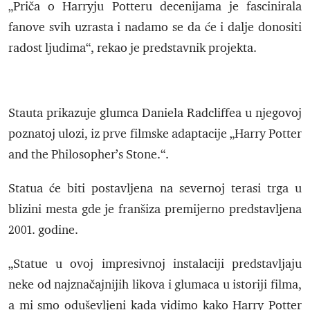
„Priča o Harryju Potteru decenijama je fascinirala
fanove svih uzrasta i nadamo se da će i dalje donositi
radost ljudima“, rekao je predstavnik projekta.
Stauta prikazuje glumca Daniela Radcliffea u njegovoj
poznatoj ulozi, iz prve filmske adaptacije „Harry Potter
and the Philosopher’s Stone.“.
Statua će biti postavljena na severnoj terasi trga u
blizini mesta gde je franšiza premijerno predstavljena
2001. godine.
„Statue u ovoj impresivnoj instalaciji predstavljaju
neke od najznačajnijih likova i glumaca u istoriji filma,
a mi smo oduševljeni kada vidimo kako Harry Potter