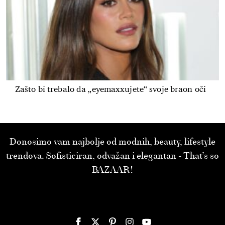
Zašto bi trebalo da „eyemaxxujete“ svoje braon oči
Donosimo vam najbolje od modnih, beauty, lifestyle
trendova. Sofisticiran, odvažan i elegantan - That’s so
BAZAAR!