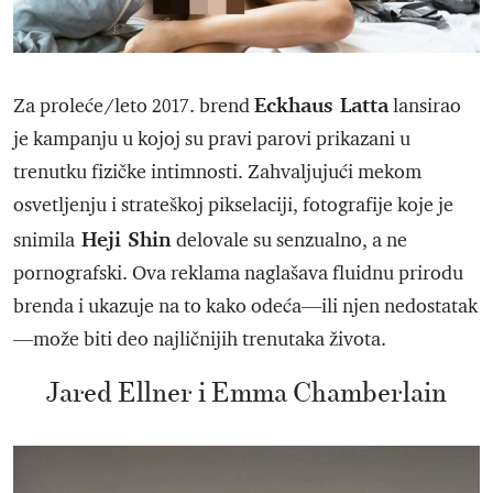
Eckhaus Latta
Za proleće/leto 2017. brend
lansirao
je kampanju u kojoj su pravi parovi prikazani u
trenutku fizičke intimnosti. Zahvaljujući mekom
osvetljenju i strateškoj pikselaciji, fotografije koje je
Heji Shin
snimila
delovale su senzualno, a ne
pornografski. Ova reklama naglašava fluidnu prirodu
brenda i ukazuje na to kako odeća—ili njen nedostatak
—može biti deo najličnijih trenutaka života.
Jared Ellner i Emma Chamberlain