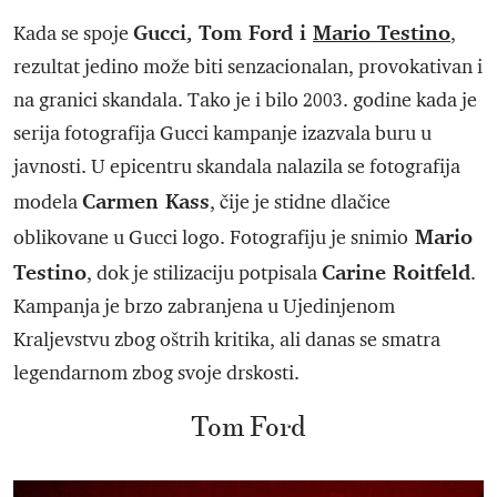
Gucci, Tom Ford i
Mario Testino
Kada se spoje
,
rezultat jedino može biti senzacionalan, provokativan i
na granici skandala. Tako je i bilo 2003. godine kada je
serija fotografija Gucci kampanje izazvala buru u
javnosti. U epicentru skandala nalazila se fotografija
Carmen Kass
modela
, čije je stidne dlačice
Mario
oblikovane u Gucci logo. Fotografiju je snimio
Testino
Carine Roitfeld
, dok je stilizaciju potpisala
.
Kampanja je brzo zabranjena u Ujedinjenom
Kraljevstvu zbog oštrih kritika, ali danas se smatra
legendarnom zbog svoje drskosti.
Tom Ford