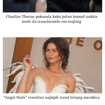
Charlize Theron pokazala kako jedan komad nakita
može da transformiše ceo stajling
“Angel Nails” zvanično najlepši trend letnjeg manikira