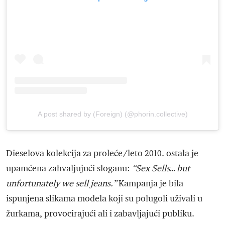
A post shared by (Foreign) (@phorin.collective)
Dieselova kolekcija za proleće/leto 2010. ostala je
upamćena zahvaljujući sloganu:
“Sex Sells… but
unfortunately we sell jeans.”
Kampanja je bila
ispunjena slikama modela koji su polugoli uživali u
žurkama, provocirajući ali i zabavljajući publiku.