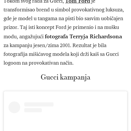
Tom Ford
Tokom svog rada za Gucci,
je
transformisao brend u simbol provokativnog luksuza,
gde je model u tangama na pisti bio sasvim uobičajen
prizor. Taj isti koncept Ford je primenio i na mušku
fotografa Terryja Richardsona
modu, angažujući
za kampanju jesen/zima 2001. Rezultat je bila
fotografija mišićavog modela koji drži kaiš sa Gucci
logoom na provokativan način.
Gucci kampanja