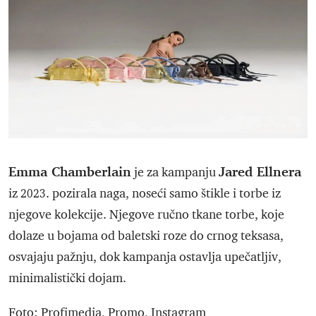
Emma Chamberlain
Jared Ellnera
je za kampanju
iz 2023. pozirala naga, noseći samo štikle i torbe iz
njegove kolekcije. Njegove ručno tkane torbe, koje
dolaze u bojama od baletski roze do crnog teksasa,
osvajaju pažnju, dok kampanja ostavlja upečatljiv,
minimalistički dojam.
Foto: Profimedia, Promo, Instagram