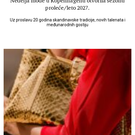
Nedelja mode u Kopenhagenu otvorila sezonu
proleće/leto 2027.
Uz proslavu 20 godina skandinavske tradicije, novih talenata i
međunarodnih gostiju