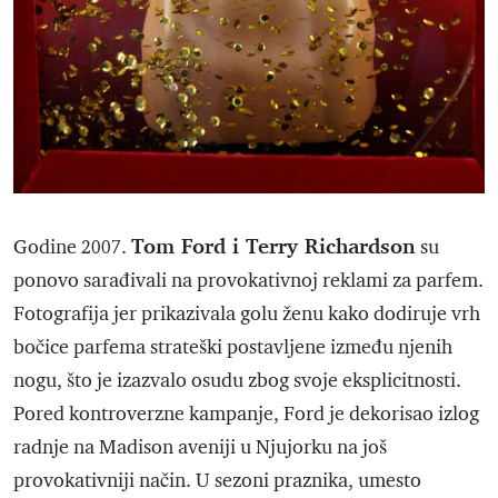
Tom Ford i Terry Richardson
Godine 2007.
su
ponovo sarađivali na provokativnoj reklami za parfem.
Fotografija jer prikazivala golu ženu kako dodiruje vrh
bočice parfema strateški postavljene između njenih
nogu, što je izazvalo osudu zbog svoje eksplicitnosti.
Pored kontroverzne kampanje, Ford je dekorisao izlog
radnje na Madison aveniji u Njujorku na još
provokativniji način. U sezoni praznika, umesto