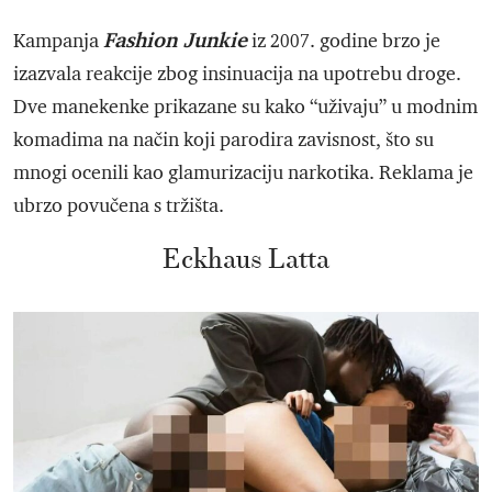
Fashion Junkie
Kampanja
iz 2007. godine brzo je
izazvala reakcije zbog insinuacija na upotrebu droge.
Dve manekenke prikazane su kako “uživaju” u modnim
komadima na način koji parodira zavisnost, što su
mnogi ocenili kao glamurizaciju narkotika. Reklama je
ubrzo povučena s tržišta.
Eckhaus Latta