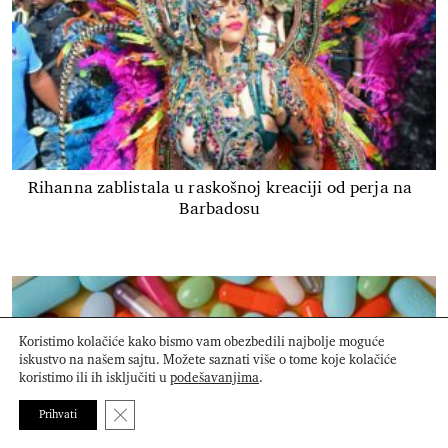
Rihanna zablistala u raskošnoj kreaciji od perja na
Barbadosu
Koristimo kolačiće kako bismo vam obezbedili najbolje moguće
iskustvo na našem sajtu. Možete saznati više o tome koje kolačiće
koristimo ili ih isključiti u
podešavanjima
.
Close GDPR Cookie Banner
Prihvati