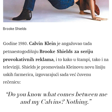
Brooke Shields
Calvin Klein
Godine 1980.
je angažovao tada
Brooke Shields za seriju
petnaestogodišnju
provokativnih reklama
, i to kako u štampi, tako i na
televiziji. Shields je promovisala Kleinovu novu liniju
uskih farmerica, izgovarajući sada već čuvenu
rečenicu:
“Do you know what comes between me
and my Calvins? Nothing.”