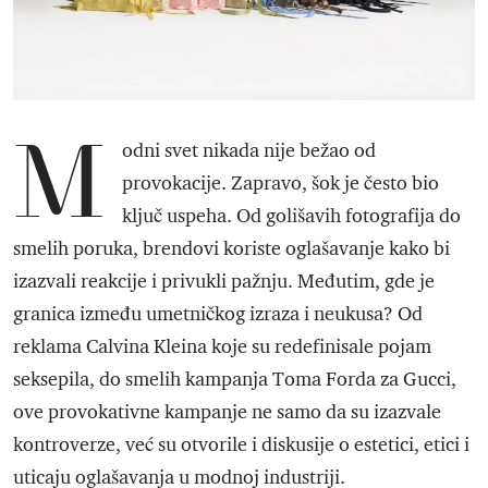
M
odni svet nikada nije bežao od
provokacije. Zapravo, šok je često bio
ključ uspeha. Od golišavih fotografija do
smelih poruka, brendovi koriste oglašavanje kako bi
izazvali reakcije i privukli pažnju. Međutim, gde je
granica između umetničkog izraza i neukusa? Od
reklama Calvina Kleina koje su redefinisale pojam
seksepila, do smelih kampanja Toma Forda za Gucci,
ove provokativne kampanje ne samo da su izazvale
kontroverze, već su otvorile i diskusije o estetici, etici i
uticaju oglašavanja u modnoj industriji.