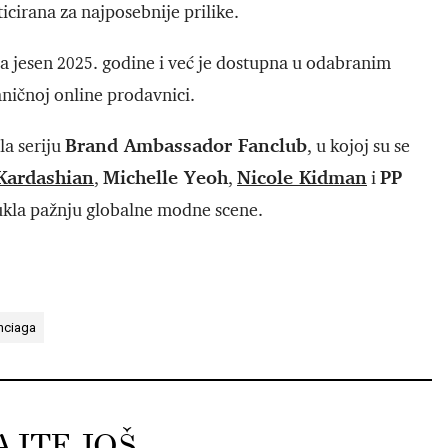
ticirana za najposebnije prilike.
za jesen 2025. godine i već je dostupna u odabranim
aničnoj online prodavnici.
Brand Ambassador Fanclub
la seriju
, u kojoj su se
Kardashian
Michelle Yeoh
Nicole Kidman
PP
,
,
i
ivukla pažnju globalne modne scene.
nciaga
AJTE JOŠ