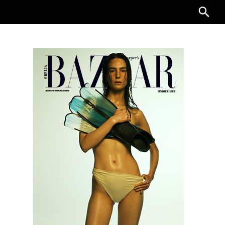
Searc
for: