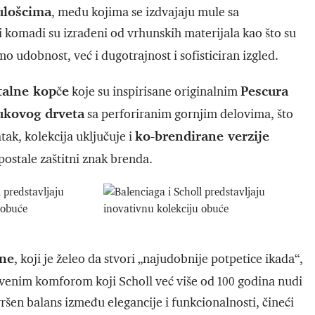
ulošcima
, među kojima se izdvajaju mule sa
i komadi su izrađeni od vrhunskih materijala kao što su
mo udobnost, već i dugotrajnost i sofisticiran izgled.
alne kopče
Pescura
koje su inspirisane originalnim
ukovog drveta
sa perforiranim gornjim delovima, što
ko-brendirane verzije
ak, kolekcija uključuje i
 postale zaštitni znak brenda.
ne
, koji je želeo da stvori „najudobnije potpetice ikada“,
stvenim komforom koji Scholl već više od 100 godina nudi
ršen balans između elegancije i funkcionalnosti, čineći