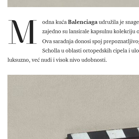
M
Balenciaga
odna kuća
udružila je snag
zajedno su lansirale kapsulnu kolekciju 
Ova saradnja donosi spoj prepoznatljiv
Scholla u oblasti ortopedskih cipela i u
luksuzno, već nudi i visok nivo udobnosti.