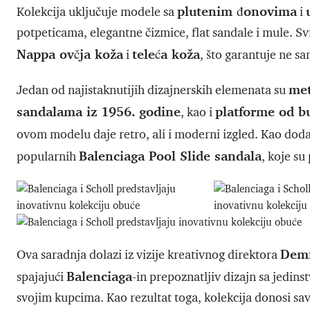
plutenim đonovima
Kolekcija uključuje modele sa
i
potpeticama, elegantne čizmice, flat sandale i mule. Sv
Nappa ovčja koža
teleća koža
i
, što garantuje ne sa
met
Jedan od najistaknutijih dizajnerskih elemenata su
sandalama iz 1956. godine
platforme od b
, kao i
ovom modelu daje retro, ali i moderni izgled. Kao dodat
Balenciaga Pool Slide sandala
popularnih
, koje su
Dem
Ova saradnja dolazi iz vizije kreativnog direktora
Balenciaga
spajajući
-in prepoznatljiv dizajn sa jedin
svojim kupcima. Kao rezultat toga, kolekcija donosi sav