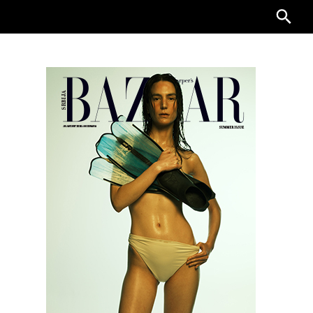
Searc
for: