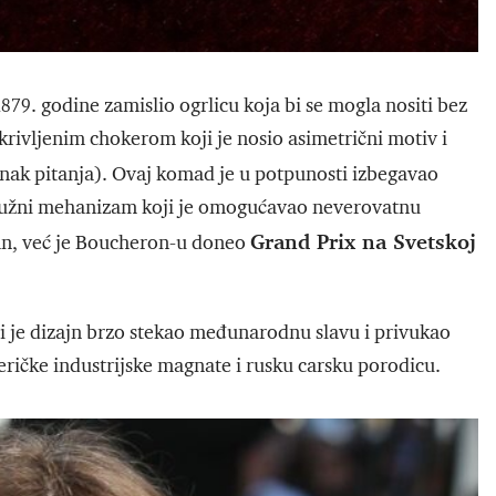
1879. godine zamislio ogrlicu koja bi se mogla nositi bez
krivljenim chokerom koji je nosio asimetrični motiv i
Znak pitanja). Ovaj komad je u potpunosti izbegavao
pružni mehanizam koji je omogućavao neverovatnu
Grand Prix na Svetskoj
ivan, već je Boucheron-u doneo
li je dizajn brzo stekao međunarodnu slavu i privukao
meričke industrijske magnate i rusku carsku porodicu.