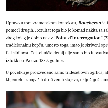
Boucheron
Upravo u tom vremenskom kontekstu,
je 
pomoći drugih. Rezultat toga bio je komad nakita sa za
Point d’Interrogation
zbog kojeg je dobio naziv “
” (
tradicionalnu kopču, umesto toga, imao je skriveni o
fleksibilnost. Taj tehnički detalj nije samo bio inovat
izložbi u Parizu
1889. godine.
U početku je proizvedeno samo trideset ovih ogrlica, a
klijentelu iz najviših društvenih slojeva, uključujući a