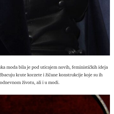
ska moda bila je pod uticajem novih, feminističkih ideja
dbacuju krute korzete i žičane konstrukcije koje su ih
kodnevnom životu, ali i u modi.