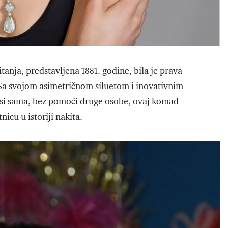
tanja, predstavljena 1881. godine, bila je prava
 Sa svojom asimetričnom siluetom i inovativnim
si sama, bez pomoći druge osobe, ovaj komad
icu u istoriji nakita.