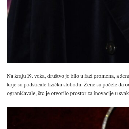
Na kraju 19. veka, društvo je bilo u fazi promena, a žen
koje su podsticale fizičku slobodu. Žene su počele da o
ograničavale, što je otvorilo prostor za inovacije u sva