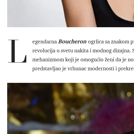
L
Boucheron
egendarna
ogrlica sa znakom pi
revolucija u svetu nakita i modnog dizajna.
mehanizmom koji je omogućio ženi da je no
predstavljao je vrhunac modernosti i prekretn