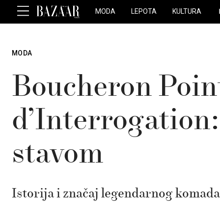
MODA
LEPOTA
KULTURA
MODA
Boucheron Poin
d’Interrogation:
stavom
Istorija i značaj legendarnog komada