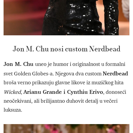
Jon M. Chu nosi custom Nerdbead
Jon M. Chu
uneo je humor i originalnost u formalni
Nerdbead
svet Golden Globes-a. Njegova dva custom
broša verno prikazuju glavne likove iz muzičkog hita
Arianu Grande i Cynthiu Erivo
Wicked
,
, donoseći
neočekivani, ali brilijantno duhovit detalj u večeri
luksuza.