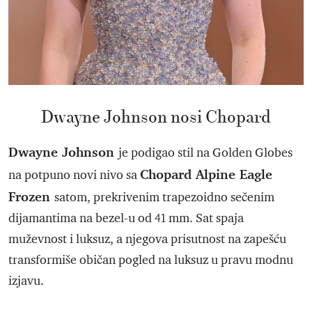
Dwayne Johnson nosi Chopard
Dwayne Johnson
je podigao stil na Golden Globes
Chopard Alpine Eagle
na potpuno novi nivo sa
Frozen
satom, prekrivenim trapezoidno sečenim
dijamantima na bezel-u od 41 mm. Sat spaja
muževnost i luksuz, a njegova prisutnost na zapešću
transformiše običan pogled na luksuz u pravu modnu
izjavu.