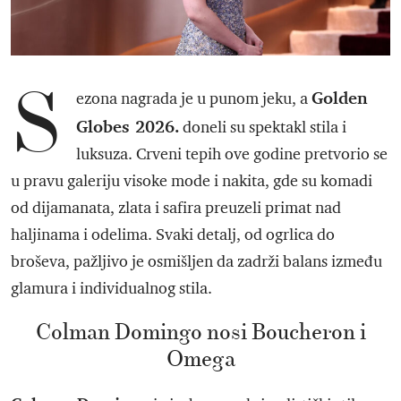
S
Golden
ezona nagrada je u punom jeku, a
Globes 2026.
doneli su spektakl stila i
luksuza. Crveni tepih ove godine pretvorio se
u pravu galeriju visoke mode i nakita, gde su komadi
od dijamanata, zlata i safira preuzeli primat nad
haljinama i odelima. Svaki detalj, od ogrlica do
broševa, pažljivo je osmišljen da zadrži balans između
glamura i individualnog stila.
Colman Domingo nosi Boucheron i
Omega