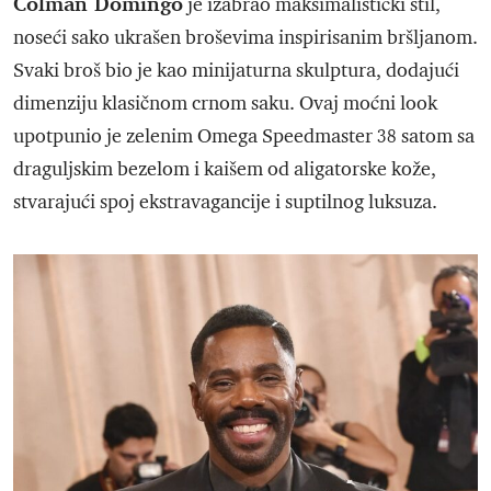
Colman Domingo
je izabrao maksimalistički stil,
noseći sako ukrašen broševima inspirisanim bršljanom.
Svaki broš bio je kao minijaturna skulptura, dodajući
dimenziju klasičnom crnom saku. Ovaj moćni look
upotpunio je zelenim Omega Speedmaster 38 satom sa
draguljskim bezelom i kaišem od aligatorske kože,
stvarajući spoj ekstravagancije i suptilnog luksuza.