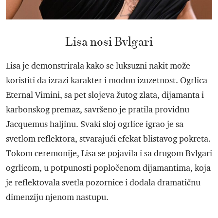
Lisa nosi Bvlgari
Lisa je demonstrirala kako se luksuzni nakit može
koristiti da izrazi karakter i modnu izuzetnost. Ogrlica
Eternal Vimini, sa pet slojeva žutog zlata, dijamanta i
karbonskog premaz, savršeno je pratila providnu
Jacquemus haljinu. Svaki sloj ogrlice igrao je sa
svetlom reflektora, stvarajući efekat blistavog pokreta.
Tokom ceremonije, Lisa se pojavila i sa drugom Bvlgari
ogrlicom, u potpunosti popločenom dijamantima, koja
je reflektovala svetla pozornice i dodala dramatičnu
dimenziju njenom nastupu.