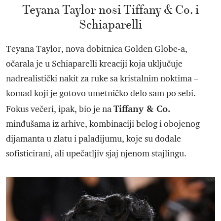
Teyana Taylor nosi Tiffany & Co. i
Schiaparelli
Teyana Taylor, nova dobitnica Golden Globe-a,
očarala je u Schiaparelli kreaciji koja uključuje
nadrealistički nakit za ruke sa kristalnim noktima –
komad koji je gotovo umetničko delo sam po sebi.
Tiffany & Co.
Fokus večeri, ipak, bio je na
minđušama iz arhive, kombinaciji belog i obojenog
dijamanta u zlatu i paladijumu, koje su dodale
sofisticirani, ali upečatljiv sjaj njenom stajlingu.