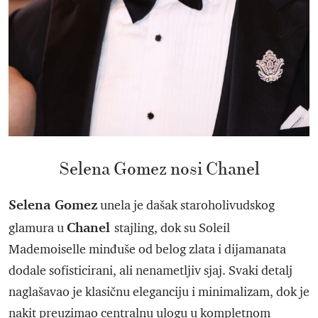
Selena Gomez nosi Chanel
Selena Gomez
unela je dašak staroholivudskog
Chanel
glamura u
stajling, dok su Soleil
Mademoiselle minđuše od belog zlata i dijamanata
dodale sofisticirani, ali nenametljiv sjaj. Svaki detalj
naglašavao je klasičnu eleganciju i minimalizam, dok je
nakit preuzimao centralnu ulogu u kompletnom