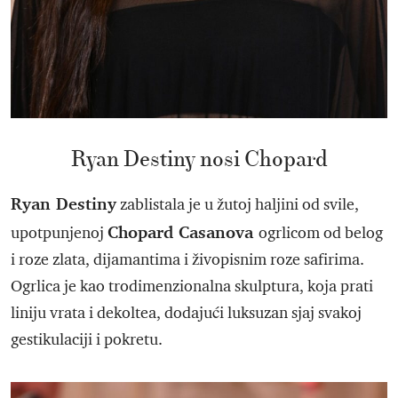
Ryan Destiny nosi Chopard
Ryan Destiny
zablistala je u žutoj haljini od svile,
Chopard Casanova
upotpunjenoj
ogrlicom od belog
i roze zlata, dijamantima i živopisnim roze safirima.
Ogrlica je kao trodimenzionalna skulptura, koja prati
liniju vrata i dekoltea, dodajući luksuzan sjaj svakoj
gestikulaciji i pokretu.