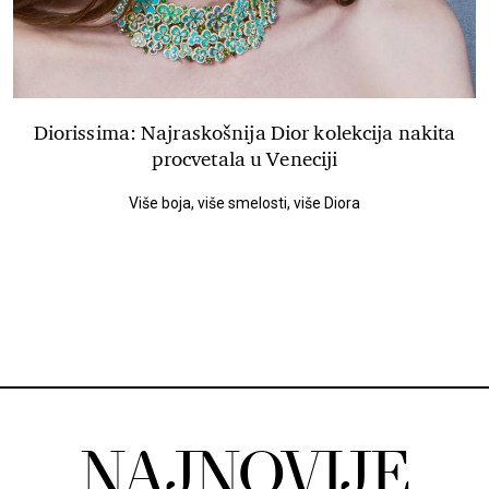
Diorissima: Najraskošnija Dior kolekcija nakita
procvetala u Veneciji
Više boja, više smelosti, više Diora
NAJNOVIJE