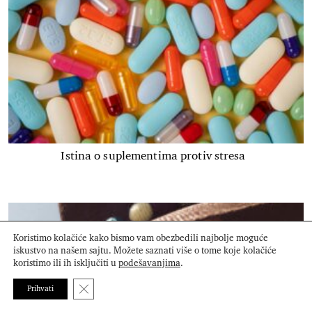
Istina o suplementima protiv stresa
Koristimo kolačiće kako bismo vam obezbedili najbolje moguće
iskustvo na našem sajtu. Možete saznati više o tome koje kolačiće
koristimo ili ih isključiti u
podešavanjima
.
Close GDPR Cookie Banner
Prihvati