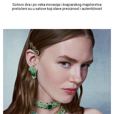
Gotovo dva i po veka inovacija i švajcarskog majstorstva
pretočeni su u satove koji slave preciznost i autentičnost