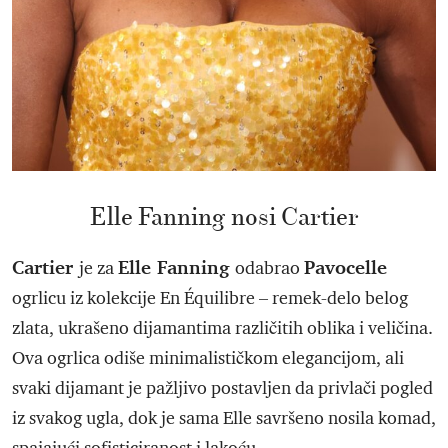
Elle Fanning nosi Cartier
Cartier
Elle Fanning
Pavocelle
je za
odabrao
ogrlicu iz kolekcije En Équilibre – remek-delo belog
zlata, ukrašeno dijamantima različitih oblika i veličina.
Ova ogrlica odiše minimalističkom elegancijom, ali
svaki dijamant je pažljivo postavljen da privlači pogled
iz svakog ugla, dok je sama Elle savršeno nosila komad,