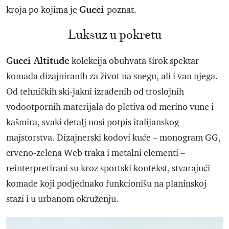
Gucci
kroja po kojima je
poznat.
Luksuz u pokretu
Gucci Altitude
kolekcija obuhvata širok spektar
komada dizajniranih za život na snegu, ali i van njega.
Od tehničkih ski-jakni izrađenih od troslojnih
vodootpornih materijala do pletiva od merino vune i
kašmira, svaki detalj nosi potpis italijanskog
majstorstva. Dizajnerski kodovi kuće – monogram GG,
crveno-zelena Web traka i metalni elementi –
reinterpretirani su kroz sportski kontekst, stvarajući
komade koji podjednako funkcionišu na planinskoj
stazi i u urbanom okruženju.