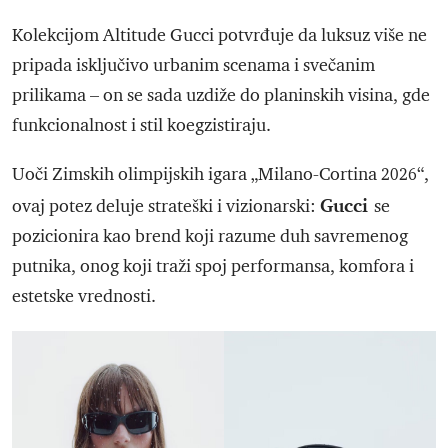
Kolekcijom Altitude Gucci potvrđuje da luksuz više ne
pripada isključivo urbanim scenama i svečanim
prilikama – on se sada uzdiže do planinskih visina, gde
funkcionalnost i stil koegzistiraju.
Uoči Zimskih olimpijskih igara „Milano-Cortina 2026“,
Gucci
ovaj potez deluje strateški i vizionarski:
se
pozicionira kao brend koji razume duh savremenog
putnika, onog koji traži spoj performansa, komfora i
estetske vrednosti.