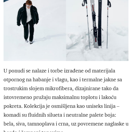
U ponudi se nalaze i torbe izrađene od materijala
otpornog na habanje i vlagu, kao i termalne jakne sa
trostrukim slojem mikrofibera, dizajnirane tako da
istovremeno pružaju maksimalnu toplotu i lakoću
pokreta. Kolekcija je osmišljena kao uniseks linija –
komadi su fluidnih silueta i neutralne palete boja:
bela, siva, tamnoplava i crna, uz povremene naglaske u