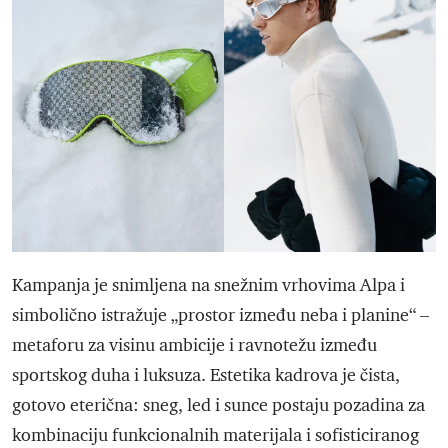
Kampanja je snimljena na snežnim vrhovima Alpa i
simbolično istražuje „prostor između neba i planine“ –
metaforu za visinu ambicije i ravnotežu između
sportskog duha i luksuza. Estetika kadrova je čista,
gotovo eterična: sneg, led i sunce postaju pozadina za
kombinaciju funkcionalnih materijala i sofisticiranog