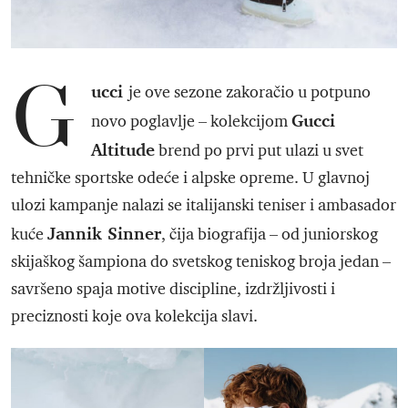
G
ucci
je ove sezone zakoračio u potpuno
Gucci
novo poglavlje – kolekcijom
Altitude
brend po prvi put ulazi u svet
tehničke sportske odeće i alpske opreme. U glavnoj
ulozi kampanje nalazi se italijanski teniser i ambasador
Jannik Sinner
kuće
, čija biografija – od juniorsko­g
skijaškog šampiona do svetskog teniskog broja jedan –
savršeno spaja motive discipline, izdržljivosti i
preciznosti koje ova kolekcija slavi.