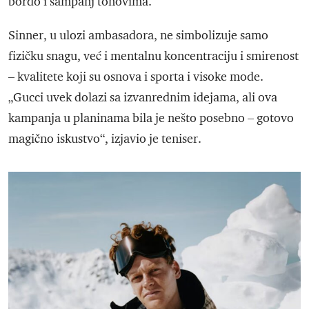
bordo i šampanj tonovima.
Sinner, u ulozi ambasadora, ne simbolizuje samo
fizičku snagu, već i mentalnu koncentraciju i smirenost
– kvalitete koji su osnova i sporta i visoke mode.
„Gucci uvek dolazi sa izvanrednim idejama, ali ova
kampanja u planinama bila je nešto posebno – gotovo
magično iskustvo“, izjavio je teniser.