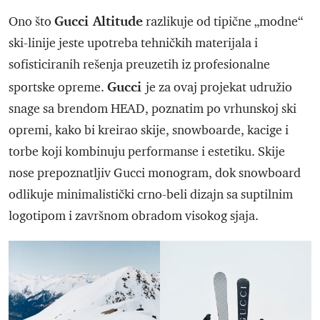
Gucci Altitude
Ono što
razlikuje od tipične „modne“
ski-linije jeste upotreba tehničkih materijala i
sofisticiranih rešenja preuzetih iz profesionalne
Gucci
sportske opreme.
je za ovaj projekat udružio
snage sa brendom HEAD, poznatim po vrhunskoj ski
opremi, kako bi kreirao skije, snowboarde, kacige i
torbe koji kombinuju performanse i estetiku. Skije
nose prepoznatljiv Gucci monogram, dok snowboard
odlikuje minimalistički crno-beli dizajn sa suptilnim
logotipom i završnom obradom visokog sjaja.