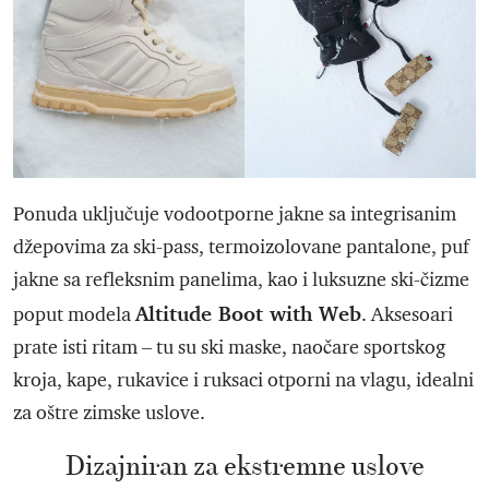
Ponuda uključuje vodootporne jakne sa integrisanim
džepovima za ski-pass, termoizolovane pantalone, puf
jakne sa refleksnim panelima, kao i luksuzne ski-čizme
Altitude Boot with Web
poput modela
. Aksesoari
prate isti ritam – tu su ski maske, naočare sportskog
kroja, kape, rukavice i ruksaci otporni na vlagu, idealni
za oštre zimske uslove.
Dizajniran za ekstremne uslove