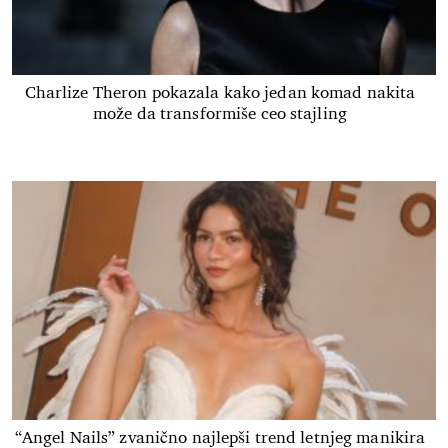
Charlize Theron pokazala kako jedan komad nakita
može da transformiše ceo stajling
“Angel Nails” zvanično najlepši trend letnjeg manikira