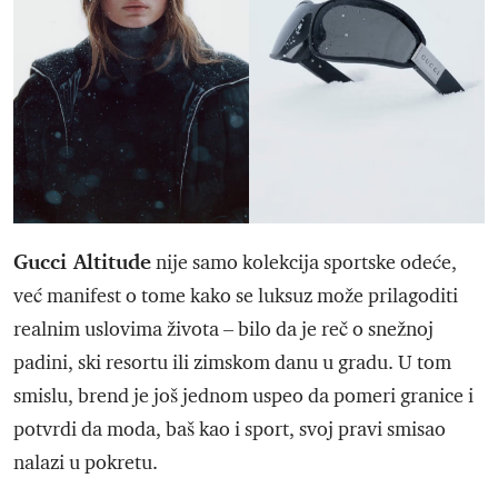
Gucci Altitude
nije samo kolekcija sportske odeće,
već manifest o tome kako se luksuz može prilagoditi
realnim uslovima života – bilo da je reč o snežnoj
padini, ski resortu ili zimskom danu u gradu. U tom
smislu, brend je još jednom uspeo da pomeri granice i
potvrdi da moda, baš kao i sport, svoj pravi smisao
nalazi u pokretu.