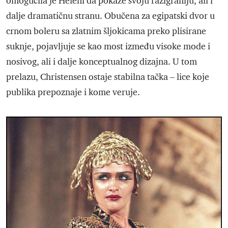
omogućila je Heleni da pokaže svoju razigraniju, ali i
dalje dramatičnu stranu. Obučena za egipatski dvor u
crnom boleru sa zlatnim šljokicama preko plisirane
suknje, pojavljuje se kao most između visoke mode i
nosivog, ali i dalje konceptualnog dizajna. U tom
prelazu, Christensen ostaje stabilna tačka – lice koje
publika prepoznaje i kome veruje.