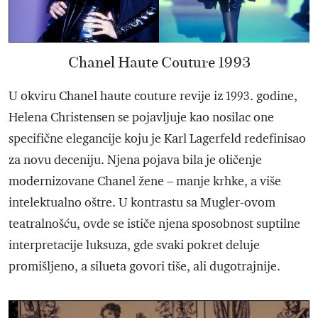
Chanel Haute Couture 1993
U okviru Chanel haute couture revije iz 1993. godine,
Helena Christensen se pojavljuje kao nosilac one
specifične elegancije koju je Karl Lagerfeld redefinisao
za novu deceniju. Njena pojava bila je oličenje
modernizovane Chanel žene – manje krhke, a više
intelektualno oštre. U kontrastu sa Mugler-ovom
teatralnošću, ovde se ističe njena sposobnost suptilne
interpretacije luksuza, gde svaki pokret deluje
promišljeno, a silueta govori tiše, ali dugotrajnije.