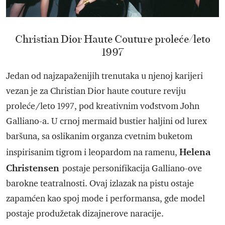
Christian Dior Haute Couture proleće/leto
1997
Jedan od najzapaženijih trenutaka u njenoj karijeri
vezan je za Christian Dior haute couture reviju
proleće/leto 1997, pod kreativnim vođstvom John
Galliano-a. U crnoj mermaid bustier haljini od lurex
baršuna, sa oslikanim organza cvetnim buketom
Helena
inspirisanim tigrom i leopardom na ramenu,
Christensen
postaje personifikacija Galliano-ove
barokne teatralnosti. Ovaj izlazak na pistu ostaje
zapamćen kao spoj mode i performansa, gde model
postaje produžetak dizajnerove naracije.