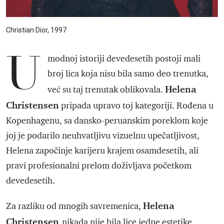
Christian Dior, 1997
U
modnoj istoriji devedesetih postoji mali
broj lica koja nisu bila samo deo trenutka,
Helena
već su taj trenutak oblikovala.
Christensen
pripada upravo toj kategoriji. Rođena u
Kopenhagenu, sa dansko-peruanskim poreklom koje
joj je podarilo neuhvatljivu vizuelnu upečatljivost,
Helena započinje karijeru krajem osamdesetih, ali
pravi profesionalni prelom doživljava početkom
devedesetih.
Helena
Za razliku od mnogih savremenica,
Christensen
nikada nije bila lice jedne estetike.