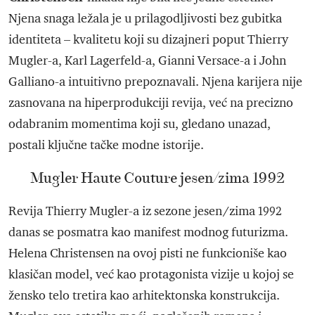
Njena snaga ležala je u prilagodljivosti bez gubitka
identiteta – kvalitetu koji su dizajneri poput Thierry
Mugler-a, Karl Lagerfeld-a, Gianni Versace-a i John
Galliano-a intuitivno prepoznavali. Njena karijera nije
zasnovana na hiperprodukciji revija, već na precizno
odabranim momentima koji su, gledano unazad,
postali ključne tačke modne istorije.
Mugler Haute Couture jesen/zima 1992
Revija Thierry Mugler-a iz sezone jesen/zima 1992
danas se posmatra kao manifest modnog futurizma.
Helena Christensen na ovoj pisti ne funkcioniše kao
klasičan model, već kao protagonista vizije u kojoj se
žensko telo tretira kao arhitektonska konstrukcija.