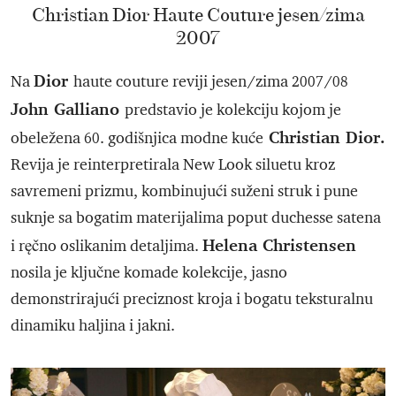
Christian Dior Haute Couture jesen/zima
2007
Dior
Na
haute couture reviji jesen/zima 2007/08
John Galliano
predstavio je kolekciju kojom je
Christian Dior.
obeležena 60. godišnjica modne kuće
Revija je reinterpretirala New Look siluetu kroz
savremeni prizmu, kombinujući suženi struk i pune
suknje sa bogatim materijalima poput duchesse satena
Helena Christensen
i ręčno oslikanim detaljima.
nosila je ključne komade kolekcije, jasno
demonstrirajući preciznost kroja i bogatu teksturalnu
dinamiku haljina i jakni.