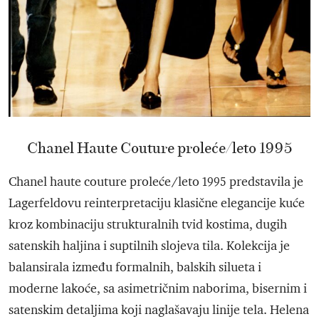
Chanel Haute Couture proleće/leto 1995
Chanel haute couture proleće/leto 1995 predstavila je
Lagerfeldovu reinterpretaciju klasične elegancije kuće
kroz kombinaciju strukturalnih tvid kostima, dugih
satenskih haljina i suptilnih slojeva tila. Kolekcija je
balansirala između formalnih, balskih silueta i
moderne lakoće, sa asimetričnim naborima, bisernim i
satenskim detaljima koji naglašavaju linije tela. Helena