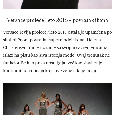
Versace proleće/leto 2018 – povratak ikona
Versace revija proleće/leto 2018 ostala je upamćena po
simboličnom povratku supermodel ikona. Helena
Christensen, rame uz rame sa svojim savremenicama,
izlazi na pistu kao živa istorija mode. Ovaj trenutak ne
funkcioniše kao puka nostalgija, već kao slavljenje
kontinuiteta i uticaja koje ove žene i dalje imaju.