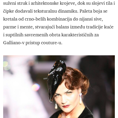
suženi struk i arhitektonske krojeve, dok su slojevi tila i
čipke dodavali teksturalnu dinamiku. Paleta boja se
kretala od crno‑belih kombinacija do nijansi sive,
parme i mente, stvarajući balans između tradicije kuće
i suptilnih savremenih obrta karakterističnih za
Galliano‑v pristup couture‑u.