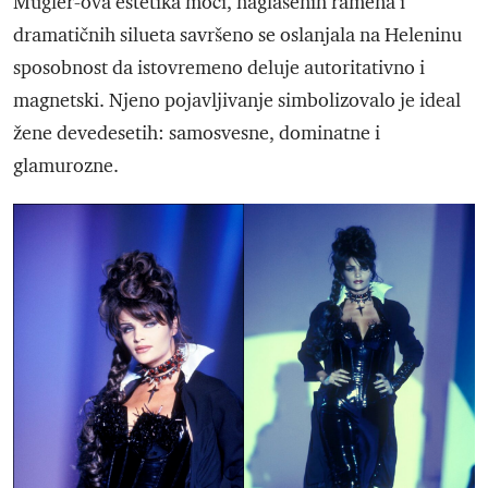
Mugler-ova estetika moći, naglašenih ramena i
dramatičnih silueta savršeno se oslanjala na Heleninu
sposobnost da istovremeno deluje autoritativno i
magnetski. Njeno pojavljivanje simbolizovalo je ideal
žene devedesetih: samosvesne, dominatne i
glamurozne.