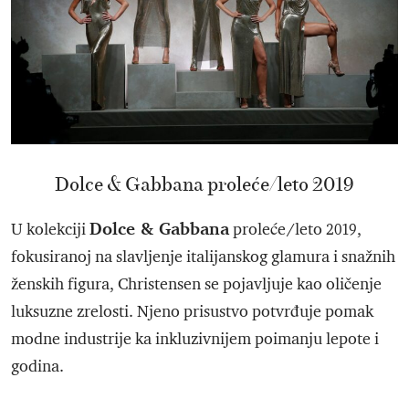
Dolce & Gabbana proleće/leto 2019
Dolce & Gabbana
U kolekciji
proleće/leto 2019,
fokusiranoj na slavljenje italijanskog glamura i snažnih
ženskih figura, Christensen se pojavljuje kao oličenje
luksuzne zrelosti. Njeno prisustvo potvrđuje pomak
modne industrije ka inkluzivnijem poimanju lepote i
godina.