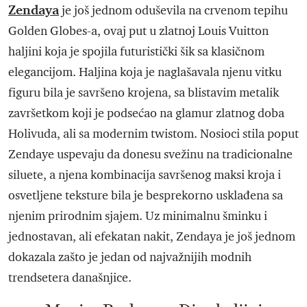
Zendaya
je još jednom oduševila na crvenom tepihu
Golden Globes-a, ovaj put u zlatnoj Louis Vuitton
haljini koja je spojila futuristički šik sa klasičnom
elegancijom. Haljina koja je naglašavala njenu vitku
figuru bila je savršeno krojena, sa blistavim metalik
završetkom koji je podsećao na glamur zlatnog doba
Holivuda, ali sa modernim twistom. Nosioci stila poput
Zendaye uspevaju da donesu svežinu na tradicionalne
siluete, a njena kombinacija savršenog maksi kroja i
osvetljene teksture bila je besprekorno usklađena sa
njenim prirodnim sjajem. Uz minimalnu šminku i
jednostavan, ali efekatan nakit, Zendaya je još jednom
dokazala zašto je jedan od najvažnijih modnih
trendsetera današnjice.