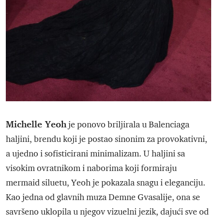
Michelle Yeoh
je ponovo briljirala u Balenciaga
haljini, brendu koji je postao sinonim za provokativni,
a ujedno i sofisticirani minimalizam. U haljini sa
visokim ovratnikom i naborima koji formiraju
mermaid siluetu, Yeoh je pokazala snagu i eleganciju.
Kao jedna od glavnih muza Demne Gvasalije, ona se
savršeno uklopila u njegov vizuelni jezik, dajući sve od