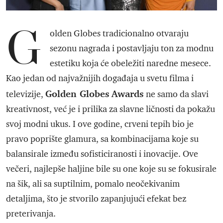
G
olden Globes tradicionalno otvaraju
sezonu nagrada i postavljaju ton za modnu
estetiku koja će obeležiti naredne mesece.
Kao jedan od najvažnijih događaja u svetu filma i
Golden Globes
Awards
televizije,
ne samo da slavi
kreativnost, već je i prilika za slavne ličnosti da pokažu
svoj modni ukus. I ove godine, crveni tepih bio je
pravo poprište glamura, sa kombinacijama koje su
balansirale između sofisticiranosti i inovacije. Ove
večeri, najlepše haljine bile su one koje su se fokusirale
na šik, ali sa suptilnim, pomalo neočekivanim
detaljima, što je stvorilo zapanjujući efekat bez
preterivanja.