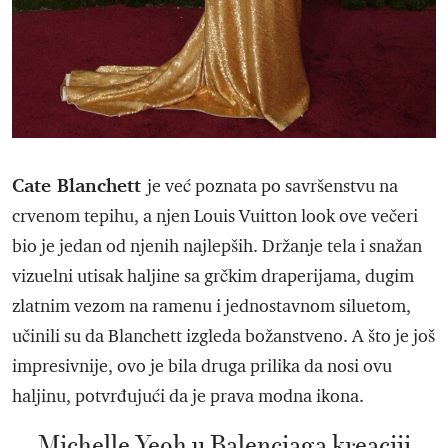
Cate Blanchett
je već poznata po savršenstvu na
crvenom tepihu, a njen Louis Vuitton look ove večeri
bio je jedan od njenih najlepših. Držanje tela i snažan
vizuelni utisak haljine sa grčkim draperijama, dugim
zlatnim vezom na ramenu i jednostavnom siluetom,
učinili su da Blanchett izgleda božanstveno. A što je još
impresivnije, ovo je bila druga prilika da nosi ovu
haljinu, potvrđujući da je prava modna ikona.
Michelle Yeoh u Balenciaga kreaciji