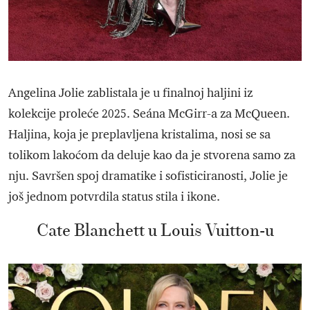
Angelina Jolie zablistala je u finalnoj haljini iz
kolekcije proleće 2025. Seána McGirr-a za McQueen.
Haljina, koja je preplavljena kristalima, nosi se sa
tolikom lakoćom da deluje kao da je stvorena samo za
nju. Savršen spoj dramatike i sofisticiranosti, Jolie je
još jednom potvrdila status stila i ikone.
Cate Blanchett u Louis Vuitton-u