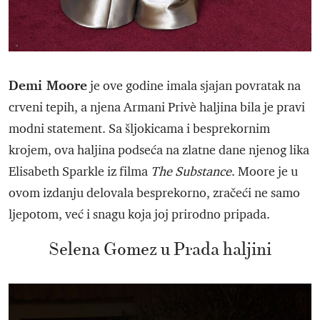
Demi Moore
je ove godine imala sjajan povratak na
crveni tepih, a njena Armani Privè haljina bila je pravi
modni statement. Sa šljokicama i besprekornim
krojem, ova haljina podseća na zlatne dane njenog lika
Elisabeth Sparkle iz filma
The Substance
. Moore je u
ovom izdanju delovala besprekorno, zračeći ne samo
ljepotom, već i snagu koja joj prirodno pripada.
Selena Gomez u Prada haljini