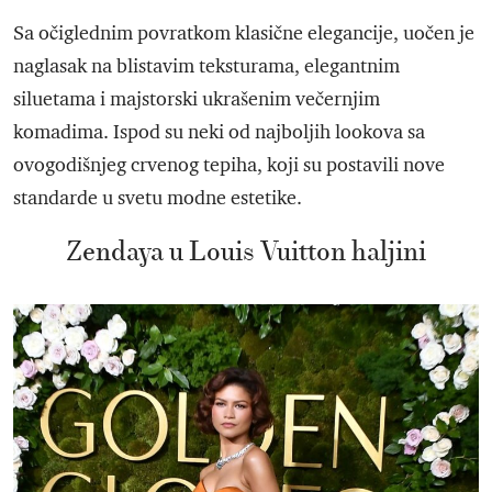
Sa očiglednim povratkom klasične elegancije, uočen je
naglasak na blistavim teksturama, elegantnim
siluetama i majstorski ukrašenim večernjim
komadima. Ispod su neki od najboljih lookova sa
ovogodišnjeg crvenog tepiha, koji su postavili nove
standarde u svetu modne estetike.
Zendaya u Louis Vuitton haljini