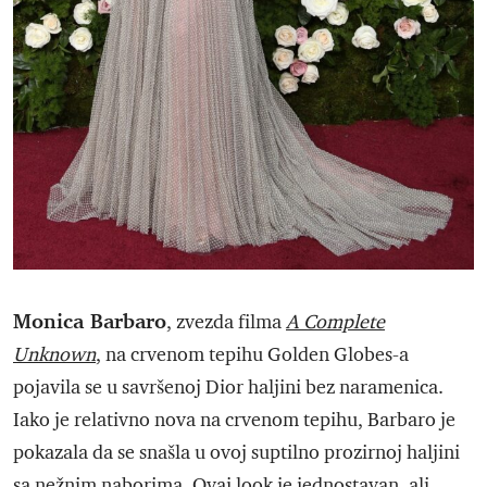
Monica Barbaro
, zvezda filma
A Complete
Unknown
, na crvenom tepihu Golden Globes-a
pojavila se u savršenoj Dior haljini bez naramenica.
Iako je relativno nova na crvenom tepihu, Barbaro je
pokazala da se snašla u ovoj suptilno prozirnoj haljini
sa nežnim naborima. Ovaj look je jednostavan, ali