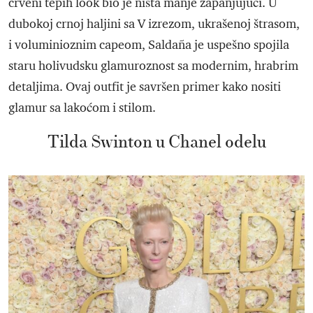
crveni tepih look bio je ništa manje zapanjujući. U
dubokoj crnoj haljini sa V izrezom, ukrašenoj štrasom,
i voluminioznim capeom, Saldaña je uspešno spojila
staru holivudsku glamuroznost sa modernim, hrabrim
detaljima. Ovaj outfit je savršen primer kako nositi
glamur sa lakoćom i stilom.
Tilda Swinton u Chanel odelu