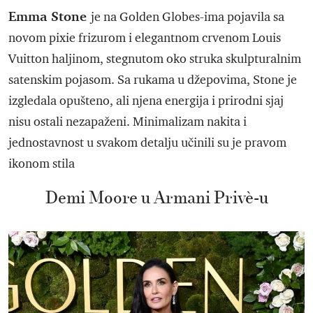
Emma Stone
je na Golden Globes-ima pojavila sa
novom pixie frizurom i elegantnom crvenom Louis
Vuitton haljinom, stegnutom oko struka skulpturalnim
satenskim pojasom. Sa rukama u džepovima, Stone je
izgledala opušteno, ali njena energija i prirodni sjaj
nisu ostali nezapaženi. Minimalizam nakita i
jednostavnost u svakom detalju učinili su je pravom
ikonom stila
Demi Moore u Armani Privè-u