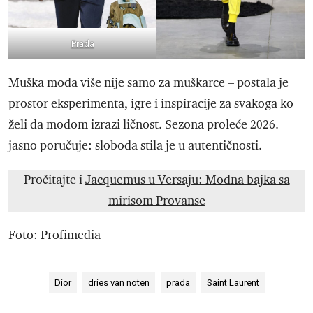
Prada
Muška moda više nije samo za muškarce – postala je
prostor eksperimenta, igre i inspiracije za svakoga ko
želi da modom izrazi ličnost. Sezona proleće 2026.
jasno poručuje: sloboda stila je u autentičnosti.
Pročitajte i
Jacquemus u Versaju: Modna bajka sa
mirisom Provanse
Foto: Profimedia
Dior
dries van noten
prada
Saint Laurent