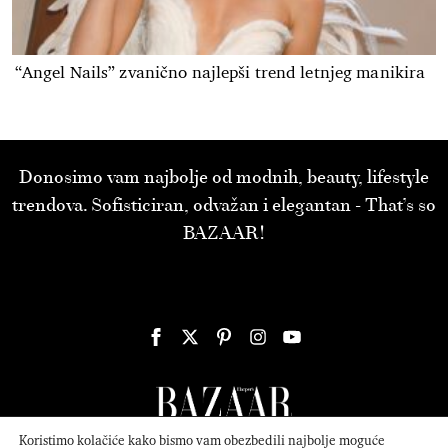
“Angel Nails” zvanično najlepši trend letnjeg manikira
Donosimo vam najbolje od modnih, beauty, lifestyle
trendova. Sofisticiran, odvažan i elegantan - That’s so
BAZAAR!
Koristimo kolačiće kako bismo vam obezbedili najbolje moguće