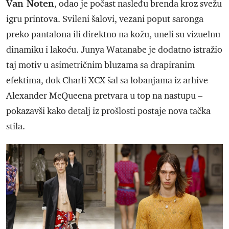
Van Noten
, odao je počast nasleđu brenda kroz svežu
igru printova. Svileni šalovi, vezani poput saronga
preko pantalona ili direktno na kožu, uneli su vizuelnu
dinamiku i lakoću. Junya Watanabe je dodatno istražio
taj motiv u asimetričnim bluzama sa drapiranim
efektima, dok Charli XCX šal sa lobanjama iz arhive
Alexander McQueena pretvara u top na nastupu –
pokazavši kako detalj iz prošlosti postaje nova tačka
stila.