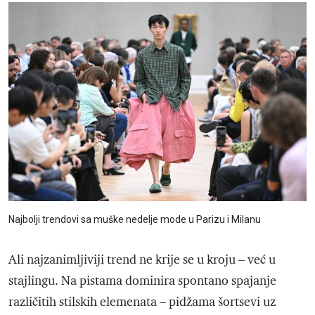
Najbolji trendovi sa muške nedelje mode u Parizu i Milanu
Ali najzanimljiviji trend ne krije se u kroju – već u
stajlingu. Na pistama dominira spontano spajanje
različitih stilskih elemenata – pidžama šortsevi uz