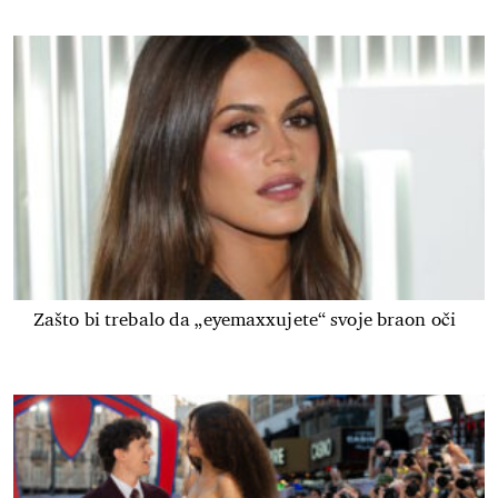
Zašto bi trebalo da „eyemaxxujete“ svoje braon oči