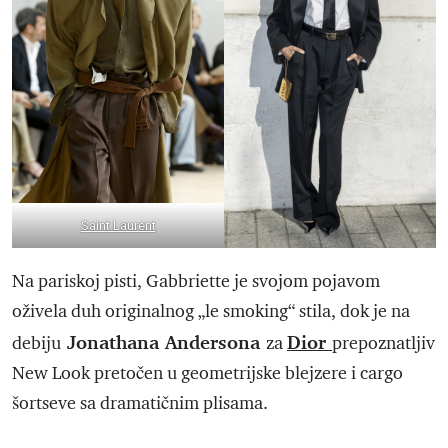
Saint Laurent
Na pariskoj pisti, Gabbriette je svojom pojavom
oživela duh originalnog „le smoking“ stila, dok je na
Jonathana Andersona
Dior
debiju
za
prepoznatljiv
New Look pretočen u geometrijske blejzere i cargo
šortseve sa dramatičnim plisama.