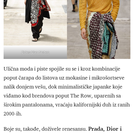
Dries Van Noten
Ulična moda i piste spojile su se i kroz kombinacije
poput čarapa do listova uz mokasine i mikrošortseve
nalik donjem vešu, dok minimalističke japanke koje
viđamo kod brendova poput The Row, uparenih sa
širokim pantalonama, vraćaju kalifornijski duh iz ranih
2000-ih.
Prada, Dior i
Boje su, takođe, doživele renesansu.