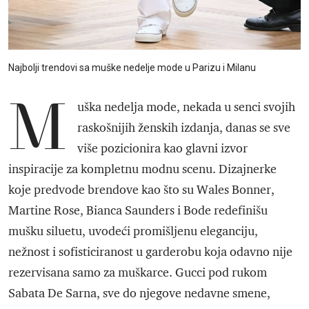
Najbolji trendovi sa muške nedelje mode u Parizu i Milanu
M
uška nedelja mode, nekada u senci svojih
raskošnijih ženskih izdanja, danas se sve
više pozicionira kao glavni izvor
inspiracije za kompletnu modnu scenu. Dizajnerke
koje predvode brendove kao što su Wales Bonner,
Martine Rose, Bianca Saunders i Bode redefinišu
mušku siluetu, uvodeći promišljenu eleganciju,
nežnost i sofisticiranost u garderobu koja odavno nije
rezervisana samo za muškarce. Gucci pod rukom
Sabata De Sarna, sve do njegove nedavne smene,