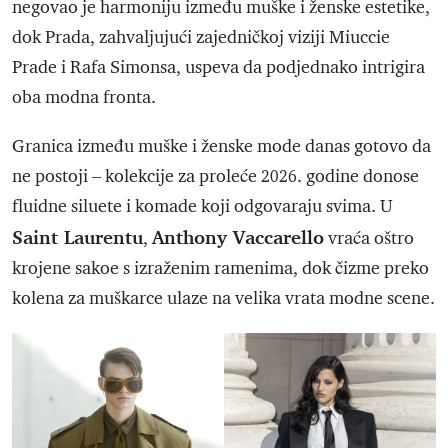
negovao je harmoniju između muške i ženske estetike,
dok Prada, zahvaljujući zajedničkoj viziji Miuccie
Prade i Rafa Simonsa, uspeva da podjednako intrigira
oba modna fronta.
Granica između muške i ženske mode danas gotovo da
ne postoji – kolekcije za proleće 2026. godine donose
fluidne siluete i komade koji odgovaraju svima. U
Saint Laurentu
Anthony Vaccarello
,
vraća oštro
krojene sakoe s izraženim ramenima, dok čizme preko
kolena za muškarce ulaze na velika vrata modne scene.