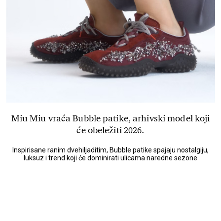
Miu Miu vraća Bubble patike, arhivski model koji
će obeležiti 2026.
Inspirisane ranim dvehiljaditim, Bubble patike spajaju nostalgiju,
luksuz i trend koji će dominirati ulicama naredne sezone