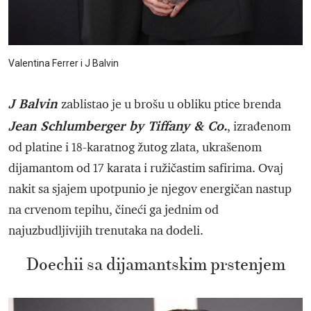
Valentina Ferrer i J Balvin
J Balvin
zablistao je u brošu u obliku ptice brenda
Jean Schlumberger by Tiffany & Co.
, izrađenom
od platine i 18-karatnog žutog zlata, ukrašenom
dijamantom od 17 karata i ružičastim safirima. Ovaj
nakit sa sjajem upotpunio je njegov energičan nastup
na crvenom tepihu, čineći ga jednim od
najuzbudljivijih trenutaka na dodeli.
Doechii sa dijamantskim prstenjem