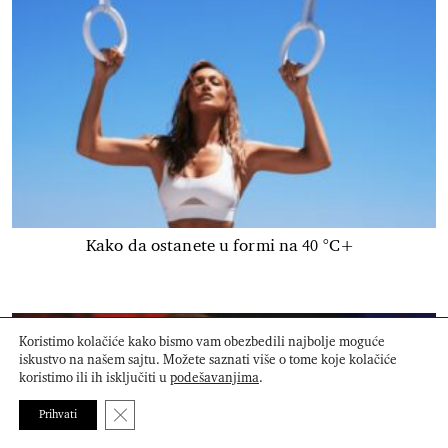
Kako da ostanete u formi na 40 °C+
Koristimo kolačiće kako bismo vam obezbedili najbolje moguće
iskustvo na našem sajtu. Možete saznati više o tome koje kolačiće
koristimo ili ih isključiti u
podešavanjima
.
Close GDPR Cookie Banner
Prihvati