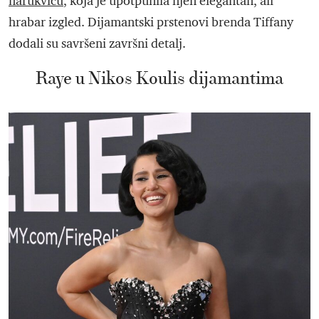
narukvicu
, koja je upotpunila njen elegantan, ali
hrabar izgled. Dijamantski prstenovi brenda Tiffany
dodali su savršeni završni detalj.
Raye u Nikos Koulis dijamantima