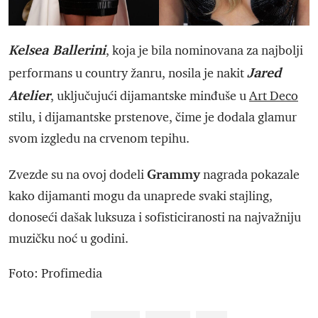
Kelsea Ballerini
, koja je bila nominovana za najbolji
Jared
performans u country žanru, nosila je nakit
Atelier
, uključujući dijamantske minđuše u
Art Deco
stilu, i dijamantske prstenove, čime je dodala glamur
svom izgledu na crvenom tepihu.
Grammy
Zvezde su na ovoj dodeli
nagrada pokazale
kako dijamanti mogu da unaprede svaki stajling,
donoseći dašak luksuza i sofisticiranosti na najvažniju
muzičku noć u godini.
Foto: Profimedia