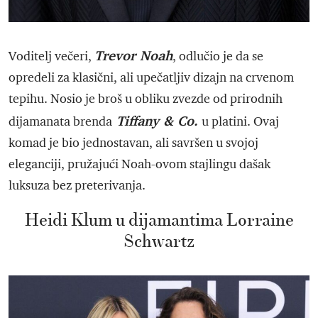
Trevor Noah
Voditelj večeri,
, odlučio je da se
opredeli za klasični, ali upečatljiv dizajn na crvenom
tepihu. Nosio je broš u obliku zvezde od prirodnih
Tiffany & Co.
dijamanata brenda
u platini. Ovaj
komad je bio jednostavan, ali savršen u svojoj
eleganciji, pružajući Noah-ovom stajlingu dašak
luksuza bez preterivanja.
Heidi Klum u dijamantima Lorraine
Schwartz