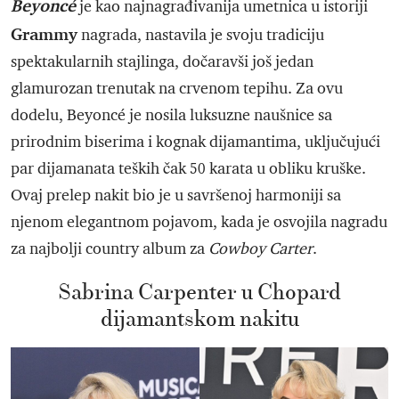
Beyoncé
je kao najnagrađivanija umetnica u istoriji
Grammy
nagrada, nastavila je svoju tradiciju
spektakularnih stajlinga, dočaravši još jedan
glamurozan trenutak na crvenom tepihu. Za ovu
dodelu, Beyoncé je nosila luksuzne naušnice sa
prirodnim biserima i kognak dijamantima, uključujući
par dijamanata teških čak 50 karata u obliku kruške.
Ovaj prelep nakit bio je u savršenoj harmoniji sa
njenom elegantnom pojavom, kada je osvojila nagradu
za najbolji country album za
Cowboy Carter
.
Sabrina Carpenter u Chopard
dijamantskom nakitu