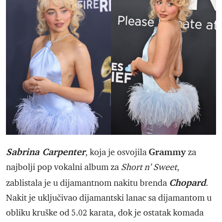
Sabrina Carpenter
Grammy
, koja je osvojila
za
najbolji pop vokalni album za
Short n’ Sweet
,
Chopard
zablistala je u dijamantnom nakitu brenda
.
Nakit je uključivao dijamantski lanac sa dijamantom u
obliku kruške od 5.02 karata, dok je ostatak komada