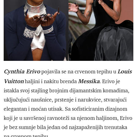
Cynthia Erivo
Louis
pojavila se na crvenom tepihu u
Vuitton
Messika
haljini i nakitu brenda
. Erivo je
istakla svoj stajling brojnim dijamantskim komadima,
uključujući naušnice, prstenje i narukvice, stvarajući
elegantan i moćan utisak. Sa sofisticiranim dizajnom
koji je u savršenoj ravnoteži sa njenom haljinom, Erivo
je bez sumnje bila jedan od najzapaženijih trenutaka
na crvenom tepihu.