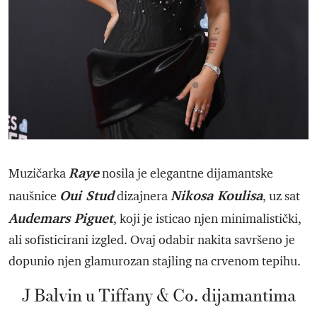
Raye
Muzičarka
nosila je elegantne dijamantske
Oui Stud
Nikosa Koulisa
naušnice
dizajnera
, uz sat
Audemars Piguet
, koji je isticao njen minimalistički,
ali sofisticirani izgled. Ovaj odabir nakita savršeno je
dopunio njen glamurozan stajling na crvenom tepihu.
J Balvin u Tiffany & Co. dijamantima