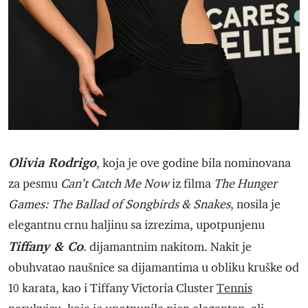
Olivia Rodrigo
, koja je ove godine bila nominovana
za pesmu
Can’t Catch Me Now
iz filma
The Hunger
Games: The Ballad of Songbirds & Snakes
, nosila je
elegantnu crnu haljinu sa izrezima, upotpunjenu
Tiffany & Co
. dijamantnim nakitom. Nakit je
obuhvatao naušnice sa dijamantima u obliku kruške od
10 karata, kao i Tiffany Victoria Cluster
Tennis