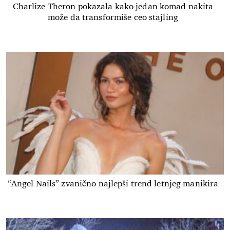
Charlize Theron pokazala kako jedan komad nakita
može da transformiše ceo stajling
“Angel Nails” zvanično najlepši trend letnjeg manikira