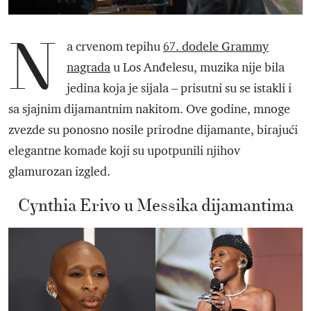
N
a crvenom tepihu
67. dodele Grammy
nagrada
u Los Anđelesu, muzika nije bila
jedina koja je sijala – prisutni su se istakli i
sa sjajnim dijamantnim nakitom. Ove godine, mnoge
zvezde su ponosno nosile prirodne dijamante, birajući
elegantne komade koji su upotpunili njihov
glamurozan izgled.
Cynthia Erivo u Messika dijamantima