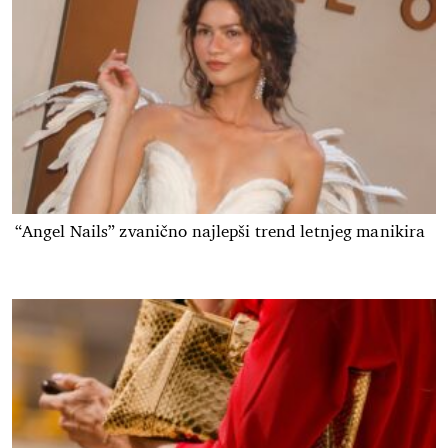
“Angel Nails” zvanično najlepši trend letnjeg manikira