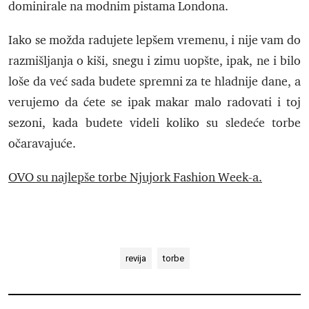
dominirale na modnim pistama Londona.
Iako se možda radujete lepšem vremenu, i nije vam do
razmišljanja o kiši, snegu i zimu uopšte, ipak, ne i bilo
loše da već sada budete spremni za te hladnije dane, a
verujemo da ćete se ipak makar malo radovati i toj
sezoni, kada budete videli koliko su sledeće torbe
očaravajuće.
OVO su najlepše torbe Njujork Fashion Week-a.
revija
torbe