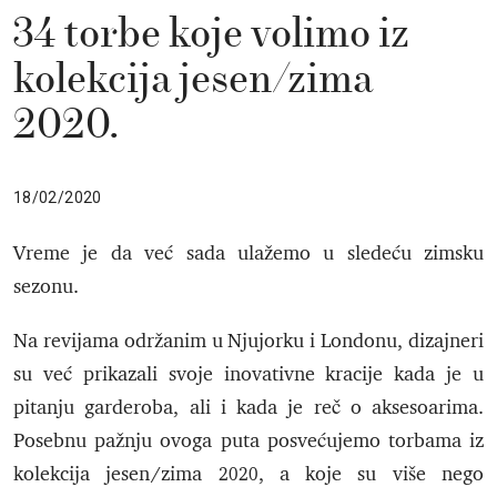
34 torbe koje volimo iz
kolekcija jesen/zima
2020.
18/02/2020
Vreme je da već sada ulažemo u sledeću zimsku
sezonu.
Na revijama održanim u Njujorku i Londonu, dizajneri
su već prikazali svoje inovativne kracije kada je u
pitanju garderoba, ali i kada je reč o aksesoarima.
Posebnu pažnju ovoga puta posvećujemo torbama iz
kolekcija jesen/zima 2020, a koje su više nego