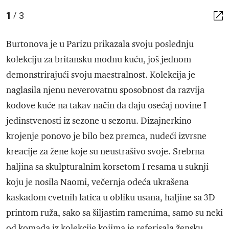
1
3
/
Burtonova je u Parizu prikazala svoju poslednju
kolekciju za britansku modnu kuću, još jednom
demonstrirajući svoju maestralnost. Kolekcija je
naglasila njenu neverovatnu sposobnost da razvija
kodove kuće na takav način da daju osećaj novine I
jedinstvenosti iz sezone u sezonu. Dizajnerkino
krojenje ponovo je bilo bez premca, nudeći izvrsne
kreacije za žene koje su neustrašivo svoje. Srebrna
haljina sa skulpturalnim korsetom I resama u suknji
koju je nosila Naomi, večernja odeća ukrašena
kaskadom cvetnih latica u obliku usana, haljine sa 3D
printom ruža, sako sa šiljastim ramenima, samo su neki
od komada iz kolekcije kojima je referisala žensku