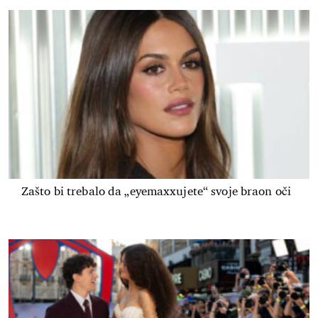
Zašto bi trebalo da „eyemaxxujete“ svoje braon oči