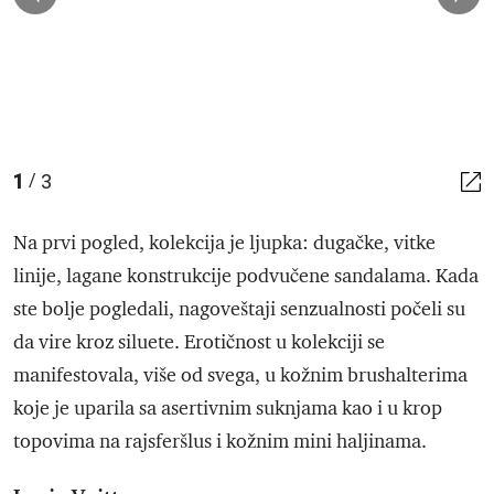
1
3
/
Na prvi pogled, kolekcija je ljupka: dugačke, vitke
linije, lagane konstrukcije podvučene sandalama. Kada
ste bolje pogledali, nagoveštaji senzualnosti počeli su
da vire kroz siluete. Erotičnost u kolekciji se
manifestovala, više od svega, u kožnim brushalterima
koje je uparila sa asertivnim suknjama kao i u krop
topovima na rajsferšlus i kožnim mini haljinama.