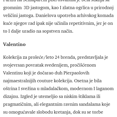
gromnim 3D jastogom, kao I zlatna ogrlica u prirodnoj
veličini jastoga. Danielova upotreba arhivskog komada
kuće njegov rad ipak nije učinila repetitivnim, jer je on
to I dalje uradio na sopstven način.
Valentino
Kolekcija za proleće/leto 24 brenda, predstavljala je
svojevrsan povratak svedenijem, pročišćenom
Valentinu koji je dočarao duh Pierpaolovih
najmaestralnijih couture kolekcija. Osetna je bila
oštrina I svežina u mladalačkom, modernom I laganom
dizajnu. Izgled je utemeljio sa niskim štiklama ili
pragmatičnim, ali elegantnim ravnim sandalama koje
su omogućavale slobodu kretanja, dok su se torbe