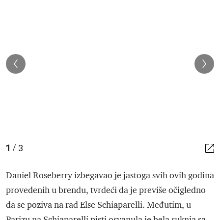
1
3
/
Daniel Roseberry izbegavao je jastoga svih ovih godina
provedenih u brendu, tvrdeći da je previše očigledno
da se poziva na rad Else Schiaparelli. Međutim, u
Parizu na Schiaparelli pisti osvanula je bela suknja sa