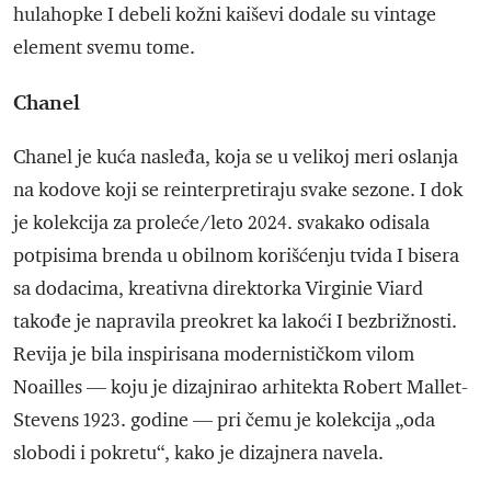
hulahopke I debeli kožni kaiševi dodale su vintage
element svemu tome.
Chanel
Chanel je kuća nasleđa, koja se u velikoj meri oslanja
na kodove koji se reinterpretiraju svake sezone. I dok
je kolekcija za proleće/leto 2024. svakako odisala
potpisima brenda u obilnom korišćenju tvida I bisera
sa dodacima, kreativna direktorka Virginie Viard
takođe je napravila preokret ka lakoći I bezbrižnosti.
Revija je bila inspirisana modernističkom vilom
Noailles — koju je dizajnirao arhitekta Robert Mallet-
Stevens 1923. godine — pri čemu je kolekcija „oda
slobodi i pokretu“, kako je dizajnera navela.