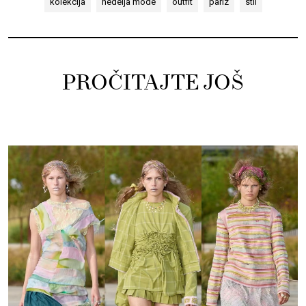
kolekcija
nedelja mode
outfit
pariz
stil
PROČITAJTE JOŠ