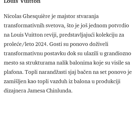
Louis Vuitton
Nicolas Ghesquière je majstor stvaranja
transformativnih svetova, što je još jednom potvrdio
na Louis Vuitton reviji, predstavljajući kolekciju za
proleće/leto 2024. Gosti su ponovo doživeli
transformativnu postavku dok su ulazili u grandiozno
mesto sa strukturama nalik balonima koje su visile sa
plafona. Topli narandžasti sjaj bačen na set ponovo je
zamišljen kao topli vazduh iz balona u produkciji
dizajnera Jamesa Chinlunda.