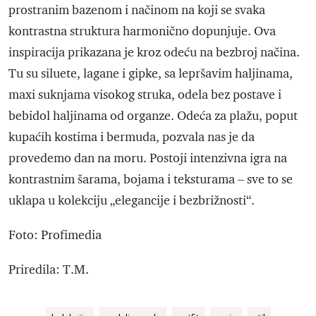
prostranim bazenom i načinom na koji se svaka
kontrastna struktura harmonično dopunjuje. Ova
inspiracija prikazana je kroz odeću na bezbroj načina.
Tu su siluete, lagane i gipke, sa lepršavim haljinama,
maxi suknjama visokog struka, odela bez postave i
bebidol haljinama od organze. Odeća za plažu, poput
kupaćih kostima i bermuda, pozvala nas je da
provedemo dan na moru. Postoji intenzivna igra na
kontrastnim šarama, bojama i teksturama – sve to se
uklapa u kolekciju „elegancije i bezbrižnosti“.
Foto: Profimedia
Priredila: T.M.