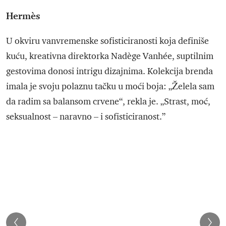
Hermès
U okviru vanvremenske sofisticiranosti koja definiše
kuću, kreativna direktorka Nadège Vanhée, suptilnim
gestovima donosi intrigu dizajnima. Kolekcija brenda
imala je svoju polaznu tačku u moći boja: „Želela sam
da radim sa balansom crvene“, rekla je. „Strast, moć,
seksualnost – naravno – i sofisticiranost.”