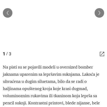
1
3
/
Na pisti su se pojavili modeli u oversized bomber
jaknama uparenim sa lepršavim suknjama. Lakoća je
uhvaćena u dugim siluetama, bilo da se radi o
haljinama opuštenog kroja koje krasi dugmad,
voluminoznim rukavima ili tkaninom koja leprša sa
pencil suknji. Kontrastni printovi, blede nijanse, bele