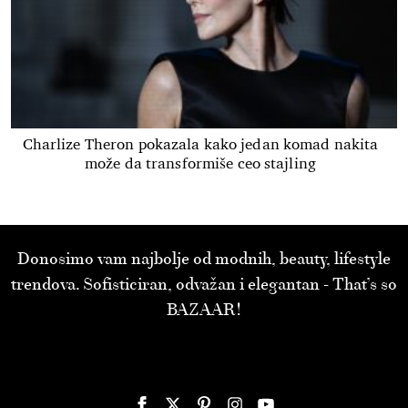
Charlize Theron pokazala kako jedan komad nakita
može da transformiše ceo stajling
Donosimo vam najbolje od modnih, beauty, lifestyle
trendova. Sofisticiran, odvažan i elegantan - That’s so
BAZAAR!