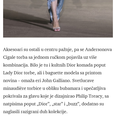
Aksesoari su ostali u centru pažnje, pa se Andersonova
Cigale torba sa jednom ručkom pojavila uz više
kombinacija. Bilo je tu i kultnih Dior komada poput
Lady Dior torbe, ali i baguette modela sa printom
novina – omaža eri John Galliano. Svetlucave
minaudière torbice u obliku bubamara i upečatljiva
pokrivala za glavu koje je dizajnirao Philip Treacy, sa
natpisima poput „Dior”, „star” i „buzz”, dodatno su
naglasili razigrani duh kolekcije.