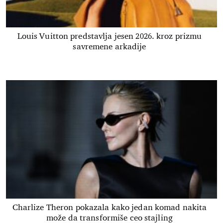
Louis Vuitton predstavlja jesen 2026. kroz prizmu
savremene arkadije
Charlize Theron pokazala kako jedan komad nakita
može da transformiše ceo stajling