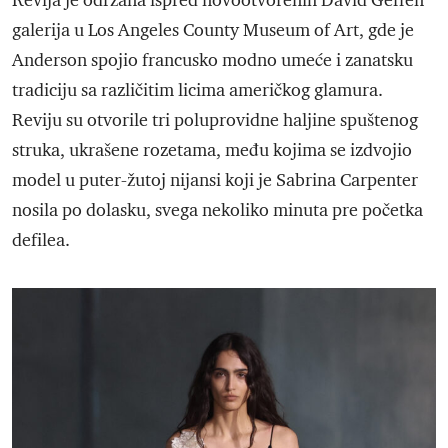
Revija je održana ispred novootvorenih David Geffen
galerija u Los Angeles County Museum of Art, gde je
Anderson spojio francusko modno umeće i zanatsku
tradiciju sa različitim licima američkog glamura.
Reviju su otvorile tri poluprovidne haljine spuštenog
struka, ukrašene rozetama, među kojima se izdvojio
model u puter-žutoj nijansi koji je Sabrina Carpenter
nosila po dolasku, svega nekoliko minuta pre početka
defilea.