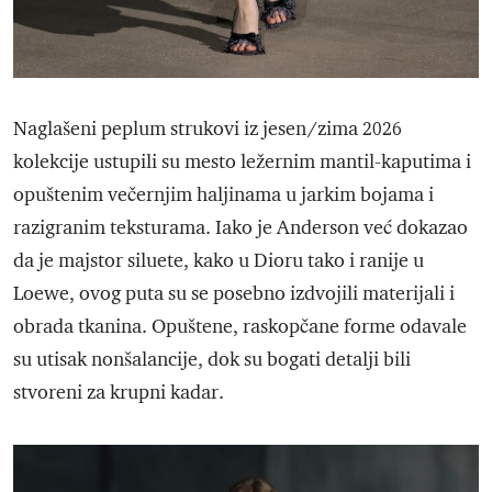
Naglašeni peplum strukovi iz jesen/zima 2026
kolekcije ustupili su mesto ležernim mantil-kaputima i
opuštenim večernjim haljinama u jarkim bojama i
razigranim teksturama. Iako je Anderson već dokazao
da je majstor siluete, kako u Dioru tako i ranije u
Loewe, ovog puta su se posebno izdvojili materijali i
obrada tkanina. Opuštene, raskopčane forme odavale
su utisak nonšalancije, dok su bogati detalji bili
stvoreni za krupni kadar.