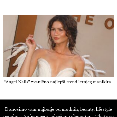
“Angel Nails” zvanično najlepši trend letnjeg manikira
Donosimo vam najbolje od modnih, beauty, lifestyle
trendova. Sofisticiran, odvažan i elegantan - That’s so