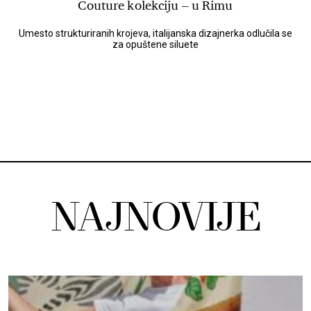
Couture kolekciju – u Rimu
Umesto strukturiranih krojeva, italijanska dizajnerka odlučila se
za opuštene siluete
NAJNOVIJE