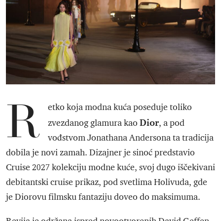
R
etko koja modna kuća poseduje toliko
Dior
zvezdanog glamura kao
, a pod
vođstvom Jonathana Andersona ta tradicija
dobila je novi zamah. Dizajner je sinoć predstavio
Cruise 2027 kolekciju modne kuće, svoj dugo iščekivani
debitantski cruise prikaz, pod svetlima Holivuda, gde
je Diorovu filmsku fantaziju doveo do maksimuma.