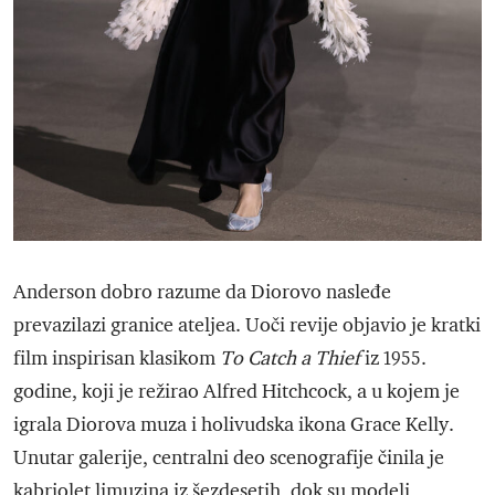
Anderson dobro razume da Diorovo nasleđe
prevazilazi granice ateljea. Uoči revije objavio je kratki
film inspirisan klasikom
To Catch a Thief
iz 1955.
godine, koji je režirao Alfred Hitchcock, a u kojem je
igrala Diorova muza i holivudska ikona Grace Kelly.
Unutar galerije, centralni deo scenografije činila je
kabriolet limuzina iz šezdesetih, dok su modeli