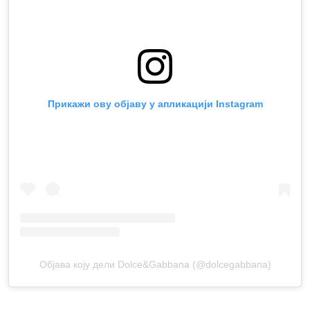
Прикажи ову објаву у апликацији Instagram
Објава коју дели Dolce&Gabbana (@dolcegabbana)