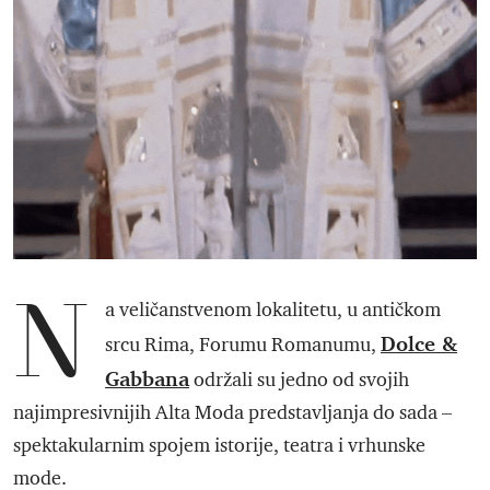
N
a veličanstvenom lokalitetu, u antičkom
Dolce &
srcu Rima, Forumu Romanumu,
Gabbana
održali su jedno od svojih
najimpresivnijih Alta Moda predstavljanja do sada –
spektakularnim spojem istorije, teatra i vrhunske
mode.