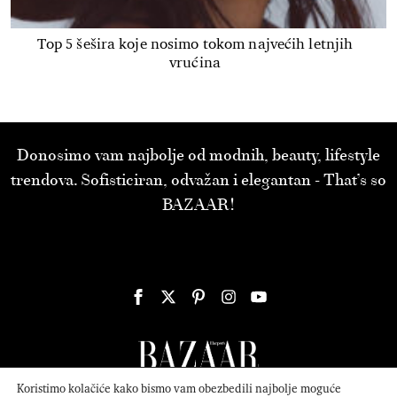
Top 5 šešira koje nosimo tokom najvećih letnjih
vrućina
Donosimo vam najbolje od modnih, beauty, lifestyle
trendova. Sofisticiran, odvažan i elegantan - That’s so
BAZAAR!
Koristimo kolačiće kako bismo vam obezbedili najbolje moguće