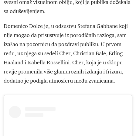
svesni omaž vizuelnom obilju, koji je publika dočekala
sa oduševljenjem.
Domenico Dolce je, u odsustvu Stefana Gabbane koji
nije mogao da prisustvuje iz porodičnih razloga, sam
izašao na pozornicu da pozdravi publiku. U prvom
redu, uz njega su sedeli Cher, Christian Bale, Erling
Haaland i Isabella Rossellini. Cher, koja je u sklopu
revije promenila više glamuroznih izdanja i frizura,
dodatno je podigla atmosferu među zvanicama.