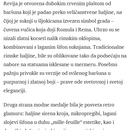
Revija je otvorena dubokim crvenim plaštom od
baršuna koji je padao preko veličanstvene haljine, na
čijoj je suknji u šljokicama izvezen simbol grada –
čuvena vučica koja doji Romula i Rema. Ubrzo su se
nizali zlatni korseti nalik rimskim oklopima,
kombinovani s laganim šifon suknjama. Tradicionalne
rimske haljine, bile su oblikovane tako da podsećaju na
nabore na statuama isklesane u mermeru. Posebnu
pažnju privukle su verzije od svilenog baršuna u
purpurnoj i zlatnoj boji – prave ode svetovnoj i svetoj
eleganciji.
Druga strana modne medalje bila je posveta retro
glamuru: haljine sirena kroja, mikropregibi, lagani
slojevi šifona u duhu „mille-feuille“ estetike, kao i