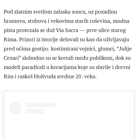
Pod zlatnim svetlom zalaska sunca, uz pozadinu
hramova, stubova i vekovima starih ruševina, modna
pista protezala se duž Via Sacra — prve ulice starog
Rima. Prizori iz istorije delovali su kao da oživljavaju
pred očima gostiju: kostimirani vojnici, glumci, “Julije
Cezari” slobodno su se kretali među publikom, dok su
modeli paradirali u kreacijama koje su slavile i drevni
Rim i raskoš Holivuda sredine 20. veka.