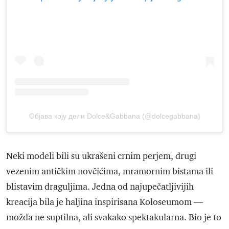
Објава коју дели Dolce&Gabbana (@dolcegabbana)
Neki modeli bili su ukrašeni crnim perjem, drugi
vezenim antičkim novčićima, mramornim bistama ili
blistavim draguljima. Jedna od najupečatljivijih
kreacija bila je haljina inspirisana Koloseumom —
možda ne suptilna, ali svakako spektakularna. Bio je to