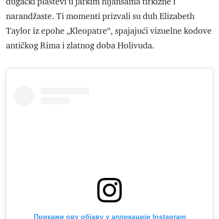
dugački plaštevi u jarkim nijansama tirkizne i
narandžaste. Ti momenti prizvali su duh Elizabeth
Taylor iz epohe „Kleopatre“, spajajući vizuelne kodove
antičkog Rima i zlatnog doba Holivuda.
Прикажи ову објаву у апликацији Instagram