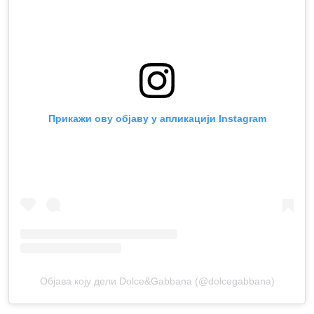
Прикажи ову објаву у апликацији Instagram
Објава коју дели Dolce&Gabbana (@dolcegabbana)