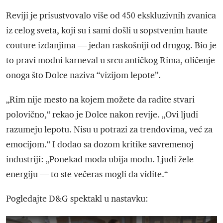
Reviji je prisustvovalo više od 450 ekskluzivnih zvanica
iz celog sveta, koji su i sami došli u sopstvenim haute
couture izdanjima — jedan raskošniji od drugog. Bio je
to pravi modni karneval u srcu antičkog Rima, oličenje
onoga što Dolce naziva “vizijom lepote”.
„Rim nije mesto na kojem možete da radite stvari
polovično,“ rekao je Dolce nakon revije. „Ovi ljudi
razumeju lepotu. Nisu u potrazi za trendovima, već za
emocijom.“ I dodao sa dozom kritike savremenoj
industriji: „Ponekad moda ubija modu. Ljudi žele
energiju — to ste večeras mogli da vidite.“
Pogledajte D&G spektakl u nastavku: