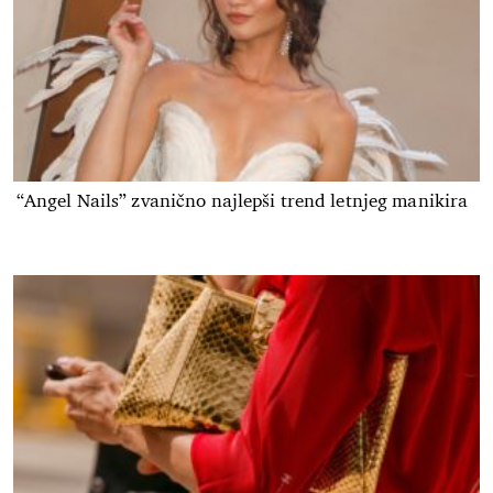
“Angel Nails” zvanično najlepši trend letnjeg manikira