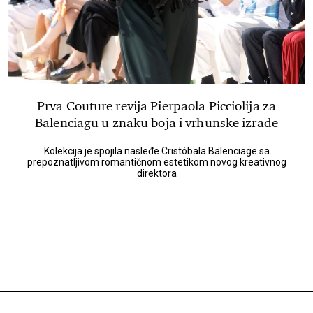
Prva Couture revija Pierpaola Picciolija za
Balenciagu u znaku boja i vrhunske izrade
Kolekcija je spojila nasleđe Cristóbala Balenciage sa
prepoznatljivom romantičnom estetikom novog kreativnog
direktora