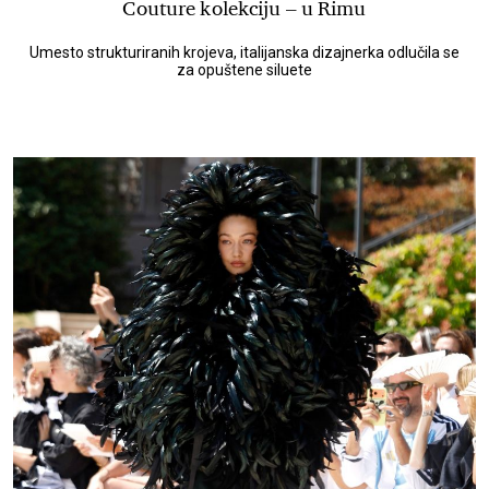
Couture kolekciju – u Rimu
Umesto strukturiranih krojeva, italijanska dizajnerka odlučila se
za opuštene siluete