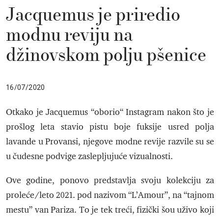
Jacquemus je priredio
modnu reviju na
džinovskom polju pšenice
16/07/2020
Otkako je Jacquemus “oborio“ Instagram nakon što je
prošlog leta stavio pistu boje fuksije usred polja
lavande u Provansi, njegove modne revije razvile su se
u čudesne podvige zaslepljujuće vizualnosti.
Ove godine, ponovo predstavlja svoju kolekciju za
proleće/leto 2021. pod nazivom “L’Amour”, na “tajnom
mestu” van Pariza. To je tek treći, fizički šou uživo koji