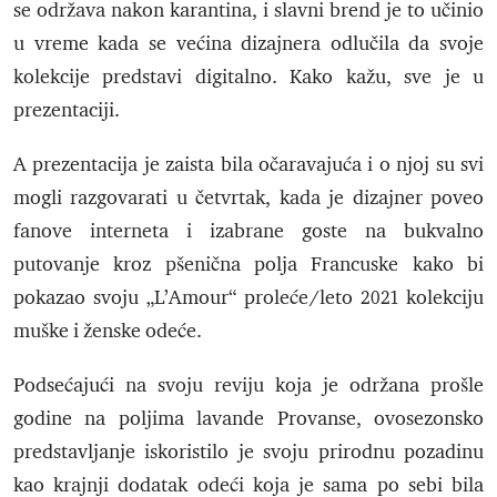
se održava nakon karantina, i slavni brend je to učinio
u vreme kada se većina dizajnera odlučila da svoje
kolekcije predstavi digitalno. Kako kažu, sve je u
prezentaciji.
A prezentacija je zaista bila očaravajuća i o njoj su svi
mogli razgovarati u četvrtak, kada je dizajner poveo
fanove interneta i izabrane goste na bukvalno
putovanje kroz pšenična polja Francuske kako bi
pokazao svoju „L’Amour“ proleće/leto 2021 kolekciju
muške i ženske odeće.
Podsećajući na svoju reviju koja je održana prošle
godine na poljima lavande Provanse, ovosezonsko
predstavljanje iskoristilo je svoju prirodnu pozadinu
kao krajnji dodatak odeći koja je sama po sebi bila