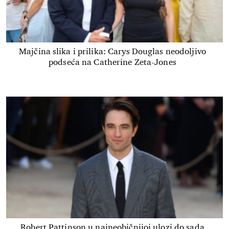
Majčina slika i prilika: Carys Douglas neodoljivo
podseća na Catherine Zeta-Jones
Robert Pattinson u najneobičnijoj ulozi do sada