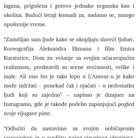
lagana, prigušena i gotovo jednako organska kao i
okolina. Budući letnji komadi za, nadamo se, mnogo
opuštenije vreme.
“Zamišljao sam ljude kako se okupljaju slaveći ljubav.
Koreografija Aleksandra Ekmana i film Emira
Kursturice, Dom za vešanje sa svojim očaravajućim
realizmom, predstavili su scene svečanosti, velike i
male. Ali ono što je tako lepo u L’Amour-u je kako
može izdržati – ponekad čak i ojačati – u nedostatku
ljudi koji su zajedno” – napisao je dizajner na
Instagramu, gde je takođe podelio zapanjujući pogled
svoje vijugave piste.
“Odlučiti da nastavimo sa svojim uobičajenim
rasporedom je u središtu našeg vizuelnog identiteta,