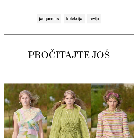
jacquemus
kolekcija
revija
PROČITAJTE JOŠ