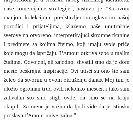
naše komercijalne strategije”, nastavio je. “Sa ovom
manjom kolekcijom, predstavljenom uglavnom našoj
porodici i prijateljima, izlažemo naše unutrašnje
svetove na otvoreno, interpretirajući skromne tkanine
i predmete sa kojima živimo, koji imaju svoje priče
koje mogu da ispričaju. L’Amour otkriva sebe u malim
čudima. Odvojeni, ali zajedno, shvatili smo da je dom
mesto beskrajne inspiracije. Ovi utisci su ono što sam
želeo da stvorim u ovom okruženju danas. Moj tim je
uložio ogroman trud ovih nekoliko meseci, i tako sam
zahvalan što smo stigli ovde, da smo se na kraju
okupili. Za mene je važno da ljudi vide da je istinska
proslava L’Amour univerzalna.”