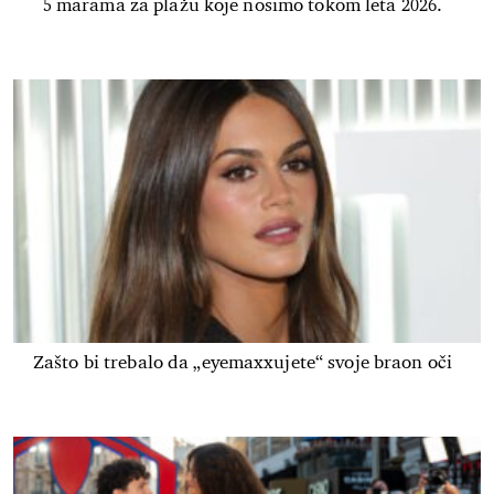
5 marama za plažu koje nosimo tokom leta 2026.
Zašto bi trebalo da „eyemaxxujete“ svoje braon oči