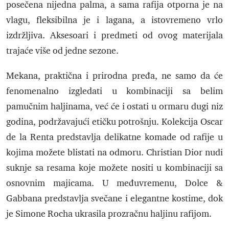
posečena nijedna palma, a sama rafija otporna je na
vlagu, fleksibilna je i lagana, a istovremeno vrlo
izdržljiva. Aksesoari i predmeti od ovog materijala
trajaće više od jedne sezone.
Mekana, praktična i prirodna pređa, ne samo da će
fenomenalno izgledati u kombinaciji sa belim
pamučnim haljinama, već će i ostati u ormaru dugi niz
godina, podržavajući etičku potrošnju. Kolekcija Oscar
de la Renta predstavlja delikatne komade od rafije u
kojima možete blistati na odmoru. Christian Dior nudi
suknje sa resama koje možete nositi u kombinaciji sa
osnovnim majicama. U međuvremenu, Dolce &
Gabbana predstavlja svečane i elegantne kostime, dok
je Simone Rocha ukrasila prozračnu haljinu rafijom.