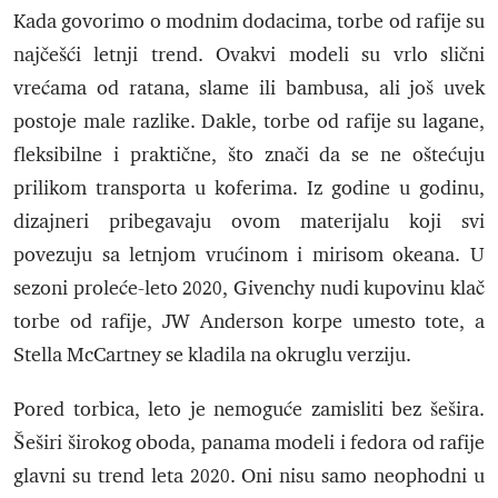
Kada govorimo o modnim dodacima, torbe od rafije su
najčešći letnji trend. Ovakvi modeli su vrlo slični
vrećama od ratana, slame ili bambusa, ali još uvek
postoje male razlike. Dakle, torbe od rafije su lagane,
fleksibilne i praktične, što znači da se ne oštećuju
prilikom transporta u koferima. Iz godine u godinu,
dizajneri pribegavaju ovom materijalu koji svi
povezuju sa letnjom vrućinom i mirisom okeana. U
sezoni proleće-leto 2020, Givenchy nudi kupovinu klač
torbe od rafije, JW Anderson korpe umesto tote, a
Stella McCartney se kladila na okruglu verziju.
Pored torbica, leto je nemoguće zamisliti bez šešira.
Šeširi širokog oboda, panama modeli i fedora od rafije
glavni su trend leta 2020. Oni nisu samo neophodni u