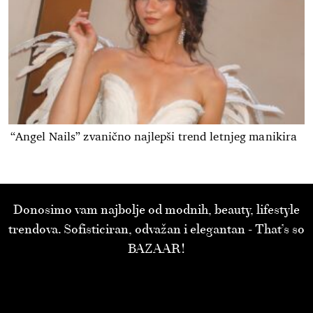
“Angel Nails” zvanično najlepši trend letnjeg manikira
Donosimo vam najbolje od modnih, beauty, lifestyle
trendova. Sofisticiran, odvažan i elegantan - That’s so
BAZAAR!