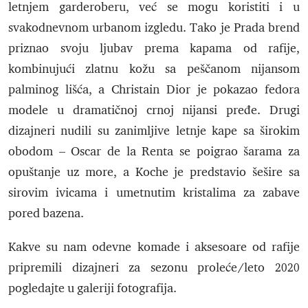
letnjem garderoberu, već se mogu koristiti i u
svakodnevnom urbanom izgledu. Tako je Prada brend
priznao svoju ljubav prema kapama od rafije,
kombinujući zlatnu kožu sa peščanom nijansom
palminog lišća, a Christain Dior je pokazao fedora
modele u dramatičnoj crnoj nijansi pređe. Drugi
dizajneri nudili su zanimljive letnje kape sa širokim
obodom – Oscar de la Renta se poigrao šarama za
opuštanje uz more, a Koche je predstavio šešire sa
sirovim ivicama i umetnutim kristalima za zabave
pored bazena.
Kakve su nam odevne komade i aksesoare od rafije
pripremili dizajneri za sezonu proleće/leto 2020
pogledajte u galeriji fotografija.