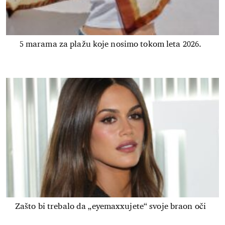
5 marama za plažu koje nosimo tokom leta 2026.
Zašto bi trebalo da „eyemaxxujete“ svoje braon oči