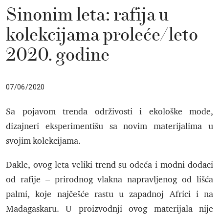
Sinonim leta: rafija u
kolekcijama proleće/leto
2020. godine
07/06/2020
Sa pojavom trenda održivosti i ekološke mode,
dizajneri eksperimentišu sa novim materijalima u
svojim kolekcijama.
Dakle, ovog leta veliki trend su odeća i modni dodaci
od rafije – prirodnog vlakna napravljenog od lišća
palmi, koje najčešće rastu u zapadnoj Africi i na
Madagaskaru. U proizvodnji ovog materijala nije