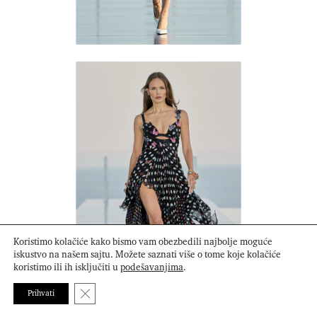
Koristimo kolačiće kako bismo vam obezbedili najbolje moguće
iskustvo na našem sajtu. Možete saznati više o tome koje kolačiće
koristimo ili ih isključiti u
podešavanjima
.
Close GDPR Cookie Banner
Prihvati