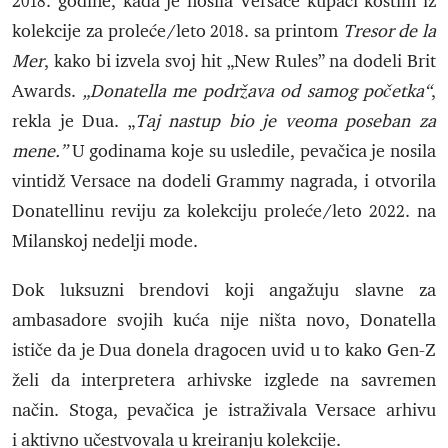
2018. godine, kada je nosila Versace kupaći kostim iz
kolekcije za proleće/leto 2018. sa printom
Tresor de la
Mer
, kako bi izvela svoj hit „New Rules” na dodeli Brit
Awards.
„Donatella me podržava od samog početka“
,
rekla je Dua. „
Taj nastup bio je veoma poseban za
mene.”
U godinama koje su usledile, pevačica je nosila
vintidž Versace na dodeli Grammy nagrada, i otvorila
Donatellinu reviju za kolekciju proleće/leto 2022. na
Milanskoj nedelji mode.
Dok luksuzni brendovi koji angažuju slavne za
ambasadore svojih kuća nije ništa novo, Donatella
ističe da je Dua donela dragocen uvid u to kako Gen-Z
želi da interpretera arhivske izglede na savremen
način. Stoga, pevačica je istraživala Versace arhivu
i aktivno učestvovala u kreiranju kolekcije.