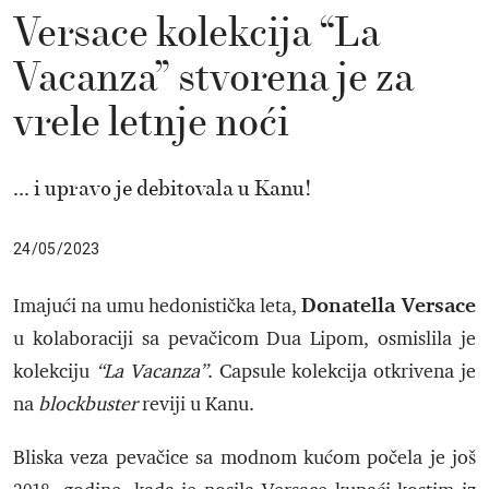
Versace kolekcija “La
Vacanza” stvorena je za
vrele letnje noći
... i upravo je debitovala u Kanu!
24/05/2023
Donatella Versace
Imajući na umu hedonistička leta,
u kolaboraciji sa pevačicom Dua Lipom, osmislila je
kolekciju
“La Vacanza”
. Capsule kolekcija otkrivena je
na
blockbuster
reviji u Kanu.
Bliska veza pevačice sa modnom kućom počela je još