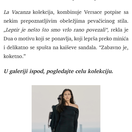
La Vacanza
kolekcija, kombinuje Versace potpise sa
nekim prepoznatljivim obeležjima pevačicinog stila.
„Leptir je nešto što smo vrlo rano povezali“,
rekla je
Dua o motivu koji se ponavlja, koji leprša preko minića
i delikatno se spušta na kaiševe sandala. “Zabavno je,
koketno.”
U galeriji ispod, pogledajte celu kolekciju.