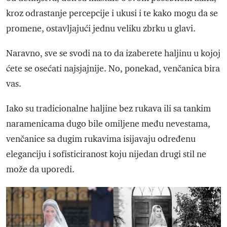
kroz odrastanje percepcije i ukusi i te kako mogu da se
promene, ostavljajući jednu veliku zbrku u glavi.
Naravno, sve se svodi na to da izaberete haljinu u kojoj
ćete se osećati najsjajnije. No, ponekad, venčanica bira
vas.
Iako su tradicionalne haljine bez rukava ili sa tankim
naramenicama dugo bile omiljene među nevestama,
venčanice sa dugim rukavima isijavaju određenu
eleganciju i sofisticiranost koju nijedan drugi stil ne
može da uporedi.