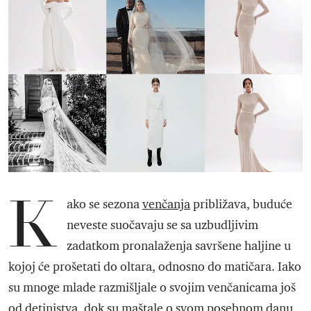
K
ako se sezona
venčanja
približava, buduće
neveste suočavaju se sa uzbudljivim
zadatkom pronalaženja savršene haljine u
kojoj će prošetati do oltara, odnosno do matičara. Iako
su mnoge mlade razmišljale o svojim venčanicama još
od detinjstva, dok su maštale o svom posebnom danu,