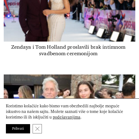
Zendaya i Tom Holland proslavili brak intimnom
svadbenom ceremonijom
Koristimo kolačiće kako bismo vam obezbedili najbolje moguće
iskustvo na našem sajtu. Možete saznati više o tome koje kolačiće
koristimo ili ih isključiti u
podešavanjima
.
Close GDPR Cookie Banner
Prihvati