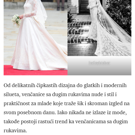
haileybieber
Od delikatnih čipkastih dizajna do glatkih i modernih
silueta, venčanice sa dugim rukavima nude i stil i
praktičnost za mlade koje traže šik i skroman izgled na
svom posebnom danu. Iako nikada ne izlaze iz mode,
takođe postoji rastući trend ka venčanicama sa dugim
rukavima.