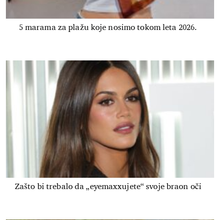
5 marama za plažu koje nosimo tokom leta 2026.
Zašto bi trebalo da „eyemaxxujete“ svoje braon oči