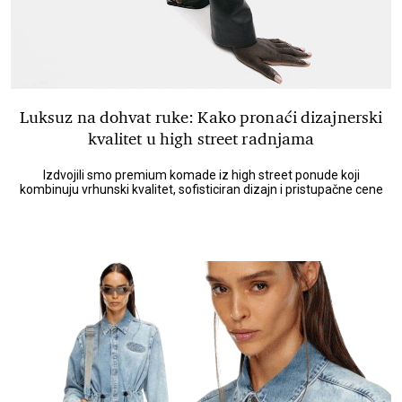
Luksuz na dohvat ruke: Kako pronaći dizajnerski
kvalitet u high street radnjama
Izdvojili smo premium komade iz high street ponude koji
kombinuju vrhunski kvalitet, sofisticiran dizajn i pristupačne cene