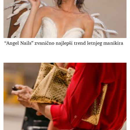
“Angel Nails” zvanično najlepši trend letnjeg manikira