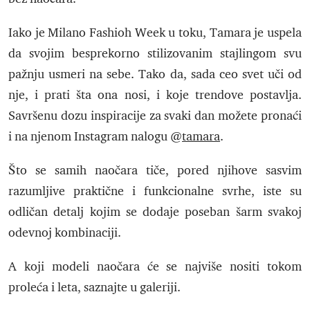
Iako je Milano Fashioh Week u toku, Tamara je uspela
da svojim besprekorno stilizovanim stajlingom svu
pažnju usmeri na sebe. Tako da, sada ceo svet uči od
nje, i prati šta ona nosi, i koje trendove postavlja.
Savršenu dozu inspiracije za svaki dan možete pronaći
i na njenom Instagram nalogu @
tamara
.
Što se samih naočara tiče, p
ored njihove sasvim
razumljive praktične i funkcionalne svrhe, iste su
odličan detalj kojim se dodaje poseban šarm svakoj
odevnoj kombinaciji.
A koji modeli naočara će se najviše nositi tokom
proleća i leta, saznajte u galeriji.