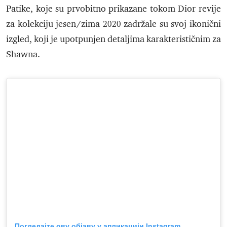
Patike, koje su prvobitno prikazane tokom Dior revije
za kolekciju jesen/zima 2020 zadržale su svoj ikonični
izgled, koji je upotpunjen detaljima karakterističnim za
Shawna.
Погледајте ову објаву у апликацији Instagram