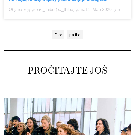
Објава коју дели _thibo (@_thibo)
дана11. Мар 2020. у 5:17 PDT
Dior
patike
PROČITAJTE JOŠ