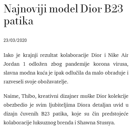
Najnoviji model Dior B23
patika
23/03/2020
Iako je krajnji rezultat kolaboracije Dior i Nike Air
Jordan 1 odložen zbog pandemije korona virusa,
slavna modna kuća je ipak odlučila da malo obraduje i
razveseli svoje obožavatelje.
Naime, Thibo, kreativni dizajner muške Dior kolekcije
obezbedio je svim ljubiteljima Diora detaljan uvid u
dizajn čuvenih B23 patika, koje su čin predstojeće
kolaboracije luksuznog brenda i Shawna Stussya.