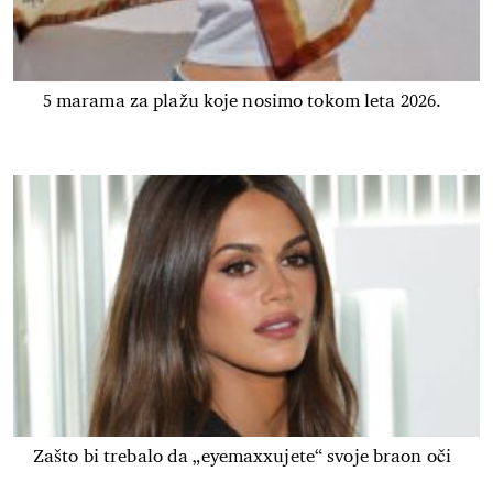
5 marama za plažu koje nosimo tokom leta 2026.
Zašto bi trebalo da „eyemaxxujete“ svoje braon oči