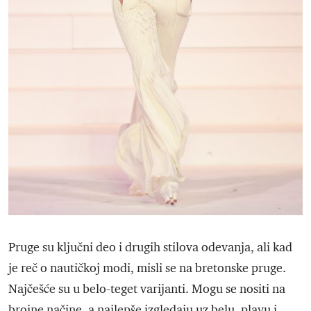
Pruge su ključni deo i drugih stilova odevanja, ali kad
je reč o nautičkoj modi, misli se na bretonske pruge.
Najčešće su u belo-teget varijanti. Mogu se nositi na
brojne načine, a najlepše izgledaju uz belu, plavu i