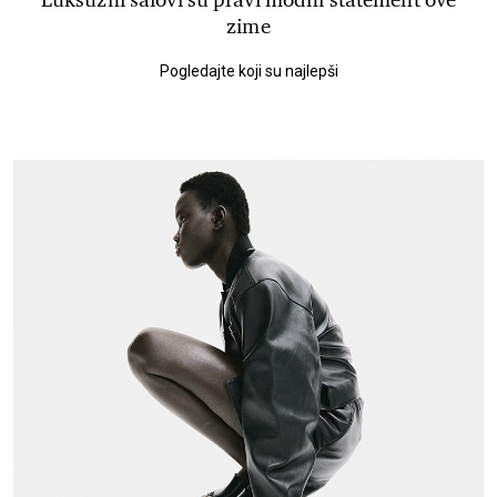
Luksuzni šalovi su pravi modni statement ove
zime
Pogledajte koji su najlepši