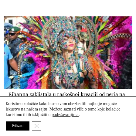
Rihanna zablistala u raskošnoj kreaciji od perja na
Barbadosu
Koristimo kolačiće kako bismo vam obezbedili najbolje moguće
iskustvo na našem sajtu. Možete saznati više o tome koje kolačiće
koristimo ili ih isključiti u
podešavanjima
.
Close GDPR Cookie Banner
Prihvati