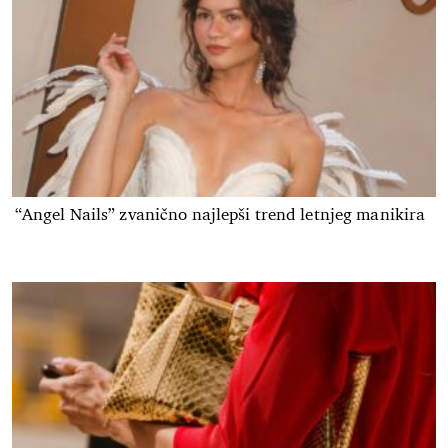
“Angel Nails” zvanično najlepši trend letnjeg manikira