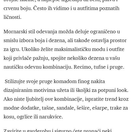
crvenu boju. Često ih vidimo i u autfitima poznatih
ličnosti.
Mornarski stil odevanja možda deluje ograničeno u
smislu izbora boja i dezena, ali takođe ostavlja prostor
za igru. Ukoliko želite maksimalističku modu i outfite
koji privlače pažnju, spojite nekoliko dezena u vašu
nautičku odevnu kombinaciju. Recimo, tufne i pruge.
Stilizujte svoje pruge komadom finog nakita
dizajniranim motivima užeta ili školjki za potpuni look.
Ako niste ljubitelj ove kombinacije, ispratite trend kroz
modne dodatke, tašne, sandale, šešire, ešarpe, trake za
kosu, ogrlice ili narukvice.
Zavirite u garderobu i sigurno ćete pronaći neki