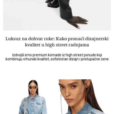
Luksuz na dohvat ruke: Kako pronaći dizajnerski
kvalitet u high street radnjama
Izdvojili smo premium komade iz high street ponude koji
kombinuju vrhunski kvalitet, sofisticiran dizajn i pristupačne cene