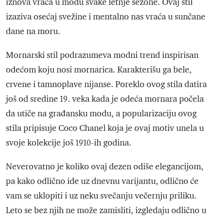
iznova vraća u modu svake letnje sezone. Ovaj stil
izaziva osećaj svežine i mentalno nas vraća u sunčane
dane na moru.
Mornarski stil podrazumeva modni trend inspirisan
odećom koju nosi mornarica. Karakterišu ga bele,
crvene i tamnoplave nijanse. Poreklo ovog stila datira
još od sredine 19. veka kada je odeća mornara počela
da utiče na građansku modu, a popularizaciju ovog
stila pripisuje Coco Chanel koja je ovaj motiv unela u
svoje kolekcije još 1910-ih godina.
Neverovatno je koliko ovaj dezen odiše elegancijom,
pa kako odlično ide uz dnevnu varijantu, odlično će
vam se uklopiti i uz neku svečanju večernju priliku.
Leto se bez njih ne može zamisliti, izgledaju odlično u