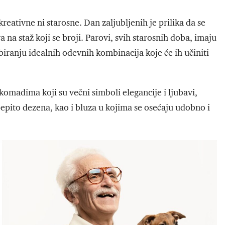
kreativne ni starosne. Dan zaljubljenih je prilika da se
 na staž koji se broji. Parovi, svih starosnih doba, imaju
biranju idealnih odevnih kombinacija koje će ih učiniti
komadima koji su večni simboli elegancije i ljubavi,
pepito dezena, kao i bluza u kojima se osećaju udobno i