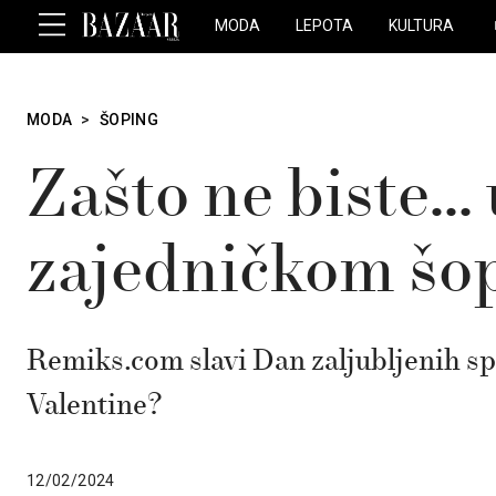
MODA
LEPOTA
KULTURA
MODA
>
ŠOPING
Zašto ne biste… 
zajedničkom šo
Remiks.com slavi Dan zaljubljenih s
Valentine?
12/02/2024