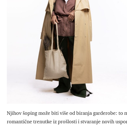
Njihov šoping može biti više od biranja garderobe: to
romantične trenutke iz prošlosti i stvaranje novih usp