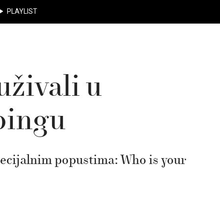
PLAYLIST
uživali u
pingu
pecijalnim popustima: Who is your