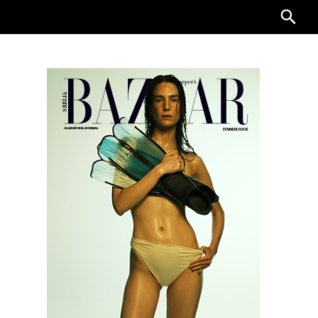
Searc
for: