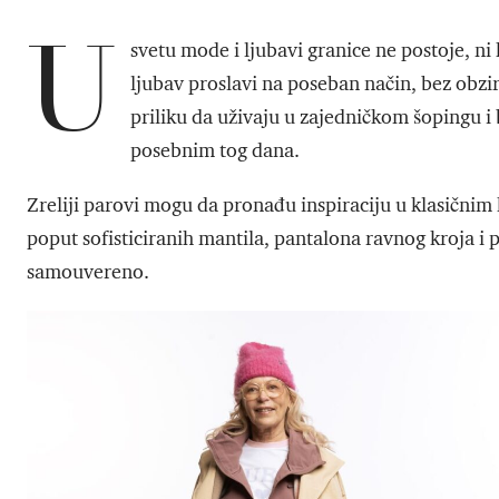
U
svetu mode i ljubavi granice ne postoje, ni 
ljubav proslavi na poseban način, bez obzira
priliku da uživaju u zajedničkom šopingu i 
posebnim tog dana.
Zreliji parovi mogu da pronađu inspiraciju u klasičnim 
poput sofisticiranih mantila, pantalona ravnog kroja i 
samouvereno.