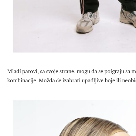
Mlađi parovi, sa svoje strane, mogu da se poigraju sa
kombinacije. Možda će izabrati upadljive boje ili neobič