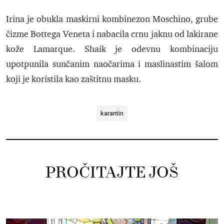
Irina je obukla maskirni kombinezon Moschino, grube
čizme Bottega Veneta i nabacila crnu jaknu od lakirane
kože Lamarque. Shaik je odevnu kombinaciju
upotpunila sunčanim naočarima i maslinastim šalom
koji je koristila kao zaštitnu masku.
karantin
PROČITAJTE JOŠ