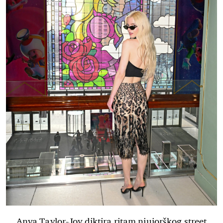
Anya Taylor-Joy diktira ritam njujorškog street