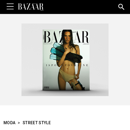
Sea
for:
MODA
>
STREET STYLE