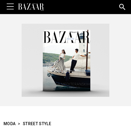
Sea
for:
MODA
>
STREET STYLE