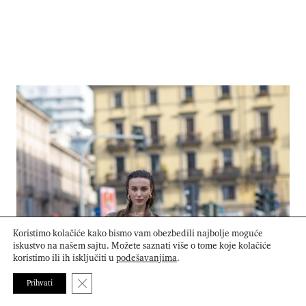
Koristimo kolačiće kako bismo vam obezbedili najbolje moguće
iskustvo na našem sajtu. Možete saznati više o tome koje kolačiće
koristimo ili ih isključiti u
podešavanjima
.
Close GDPR Cookie Banner
Prihvati