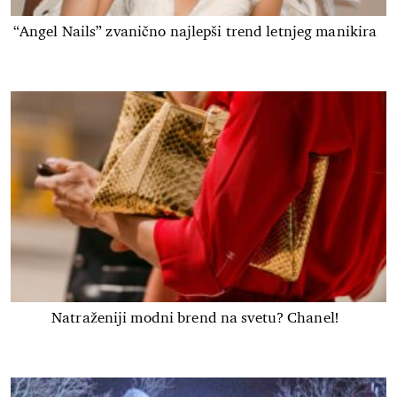
“Angel Nails” zvanično najlepši trend letnjeg manikira
Natraženiji modni brend na svetu? Chanel!