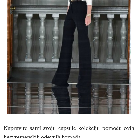
Napravite sami svoju capsule kolekciju pomoću ovih
bezvremenskih odevnih komada.