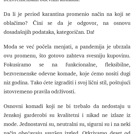
Da li je period karantina promenio način na koji se
oblačimo? Čini se da je odgovor, na osnovu
dosadašnjih podataka, kategoričan. Da!
Moda se već počela menjati, a pandemija je ubrzala
ovu promenu, što gotovo zahteva svesniju kupovinu.
Fokusiramo se na funkcionalne, fleksibilne,
bezvremenske odevne komade, koje ćemo nositi dugi
niz godina. Tako ćete izgraditi i svoj lični stil, poštujući
istovremeno pravila održivosti.
Osnovni komadi koji ne bi trebalo da nedostaju u
ženskoj garderobi su kvalitetni i nikad ne izlaze iz
mode. Jednostavni su, neutralni su, sigurni su i na neki
način obećavaju savršen izgled. Otkrivamo deset od