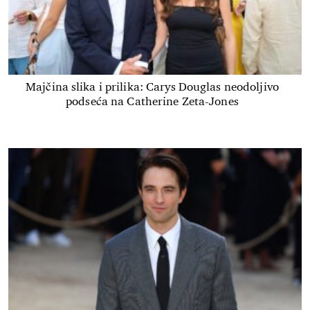
Majčina slika i prilika: Carys Douglas neodoljivo
podseća na Catherine Zeta-Jones