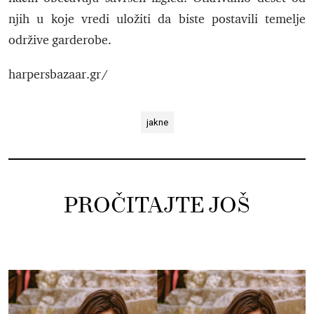
njih u koje vredi uložiti da biste postavili temelje
održive garderobe.
harpersbazaar.gr/
jakne
PROČITAJTE JOŠ