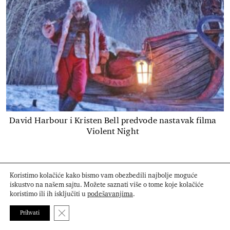
David Harbour i Kristen Bell predvode nastavak filma
Violent Night
Koristimo kolačiće kako bismo vam obezbedili najbolje moguće
Donosimo vam najbolje od modnih, beauty, lifestyle
iskustvo na našem sajtu. Možete saznati više o tome koje kolačiće
koristimo ili ih isključiti u
podešavanjima
.
trendova. Sofisticiran, odvažan i elegantan - That’s so
Close GDPR Cookie Banner
BAZAAR!
Prihvati