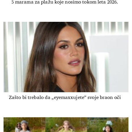
5 marama za plažu koje nosimo tokom leta 2026.
Zašto bi trebalo da „eyemaxxujete“ svoje braon oči