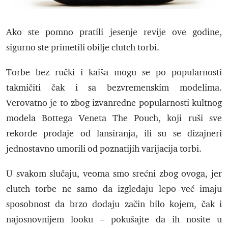
Ako ste pomno pratili jesenje revije ove godine,
sigurno ste primetili obilje clutch torbi.
Torbe bez ručki i kaiša mogu se po popularnosti
takmičiti čak i sa bezvremenskim modelima.
Verovatno je to zbog izvanredne popularnosti kultnog
modela Bottega Veneta The Pouch, koji ruši sve
rekorde prodaje od lansiranja, ili su se dizajneri
jednostavno umorili od poznatijih varijacija torbi.
U svakom slučaju, veoma smo srećni zbog ovoga, jer
clutch torbe ne samo da izgledaju lepo već imaju
sposobnost da brzo dodaju začin bilo kojem, čak i
najosnovnijem looku – pokušajte da ih nosite u