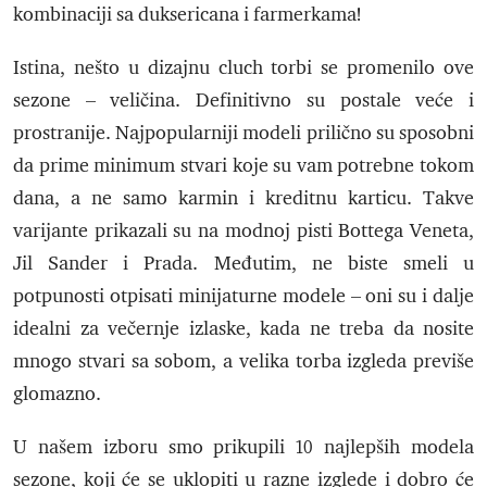
kombinaciji sa duksericana i farmerkama!
Istina, nešto u dizajnu cluch torbi se promenilo ove
sezone – veličina. Definitivno su postale veće i
prostranije. Najpopularniji modeli prilično su sposobni
da prime minimum stvari koje su vam potrebne tokom
dana, a ne samo karmin i kreditnu karticu. Takve
varijante prikazali su na modnoj pisti Bottega Veneta,
Jil Sander i Prada. Međutim, ne biste smeli u
potpunosti otpisati minijaturne modele – oni su i dalje
idealni za večernje izlaske, kada ne treba da nosite
mnogo stvari sa sobom, a velika torba izgleda previše
glomazno.
U našem izboru smo prikupili 10 najlepših modela
sezone, koji će se uklopiti u razne izglede i dobro će