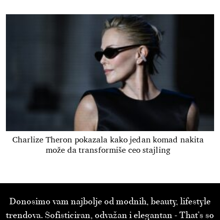
Charlize Theron pokazala kako jedan komad nakita
može da transformiše ceo stajling
Donosimo vam najbolje od modnih, beauty, lifestyle
trendova. Sofisticiran, odvažan i elegantan - That’s so