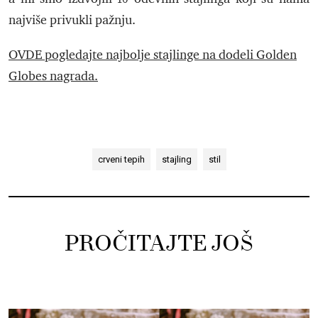
najviše privukli pažnju.
OVDE pogledajte najbolje stajlinge na dodeli
Golden
Globes nagrada.
crveni tepih
stajling
stil
PROČITAJTE JOŠ