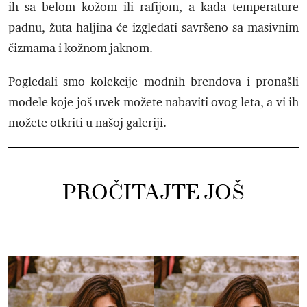
ih sa belom kožom ili rafijom, a kada temperature
padnu, žuta haljina će izgledati savršeno sa masivnim
čizmama i kožnom jaknom.
Pogledali smo kolekcije modnih brendova i pronašli
modele koje još uvek možete nabaviti ovog leta, a vi ih
možete otkriti u našoj galeriji.
PROČITAJTE JOŠ