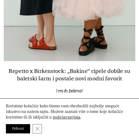
Repetto x Birkenstock: „Bakine“ cipele dobile su
baletski šarm i postale novi modni favorit
I mi ih želimo!
Koristimo kolačiće kako bismo vam obezbedili najbolje moguće
iskustvo na našem sajtu. Možete saznati više o tome koje kolačiće
koristimo ili ih isključiti u
podešavanjima
.
Close GDPR Cookie Banner
Prihvati