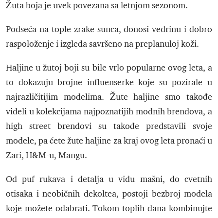
Žuta boja je uvek povezana sa letnjom sezonom.
Podseća na tople zrake sunca, donosi vedrinu i dobro
raspoloženje i izgleda savršeno na preplanuloj koži.
Haljine u žutoj boji su bile vrlo popularne ovog leta, a
to dokazuju brojne influenserke koje su pozirale u
najrazličitijim modelima. Žute haljine smo takođe
videli u kolekcijama najpoznatijih modnih brendova, a
high street brendovi su takođe predstavili svoje
modele, pa ćete žute haljine za kraj ovog leta pronaći u
Zari, H&M-u, Mangu.
Od puf rukava i detalja u vidu mašni, do cvetnih
otisaka i neobičnih dekoltea, postoji bezbroj modela
koje možete odabrati. Tokom toplih dana kombinujte